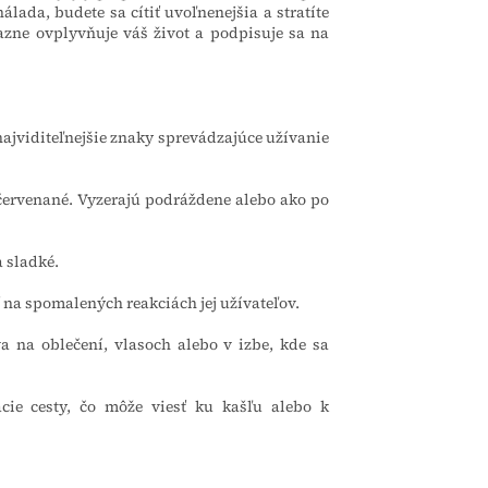
álada, budete sa cítiť uvoľnenejšia a stratíte
razne ovplyvňuje váš život a podpisuje sa na
 najviditeľnejšie znaky sprevádzajúce užívanie
ačervenané. Vyzerajú podráždene alebo ako po
 sladké.
na spomalených reakciách jej užívateľov.
 na oblečení, vlasoch alebo v izbe, kde sa
acie cesty, čo môže viesť ku kašľu alebo k