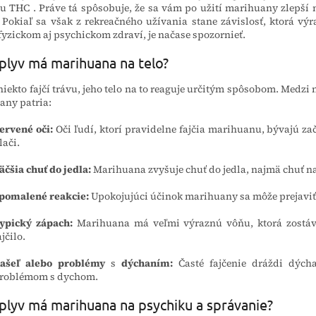
ou THC
. Práve tá spôsobuje, že sa vám po užití marihuany zlepší n
 Pokiaľ sa však z rekreačného užívania stane závislosť, ktorá vý
yzickom aj psychickom zdraví, je načase spozornieť.
plyv má marihuana na telo?
niekto fajčí trávu, jeho telo na to reaguje určitým spôsobom. Medzi
any patria:
ervené oči:
Oči ľudí, ktorí pravidelne fajčia marihuanu, bývajú z
lači.
äčšia chuť do jedla:
Marihuana zvyšuje chuť do jedla, najmä chuť na
pomalené reakcie:
Upokojujúci účinok marihuany sa môže prejaviť 
ypický zápach:
Marihuana má veľmi výraznú vôňu, ktorá zostáva
ajčilo.
ašeľ alebo problémy
s
dýchaním:
Časté fajčenie dráždi dých
roblémom s dychom.
plyv má marihuana na psychiku a správanie?