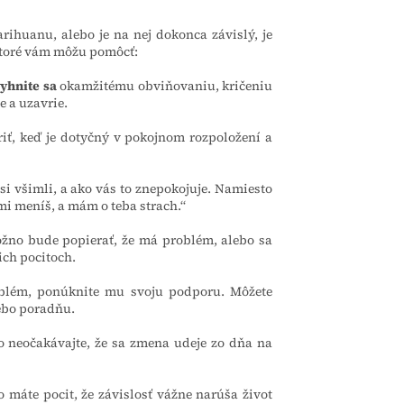
rihuanu, alebo je na nej dokonca závislý, je
, ktoré vám môžu pomôcť:
yhnite sa
okamžitému obviňovaniu, kričeniu
e a uzavrie.
riť, keď je dotyčný v pokojnom rozpoložení a
 si všimli, a ako vás to znepokojuje. Namiesto
mi meníš, a mám o teba strach.“
ožno bude popierať, že má problém, alebo sa
jich pocitoch.
blém, ponúknite mu svoju podporu. Môžete
ebo poradňu.
o neočakávajte, že sa zmena udeje zo dňa na
o máte pocit, že závislosť vážne narúša život