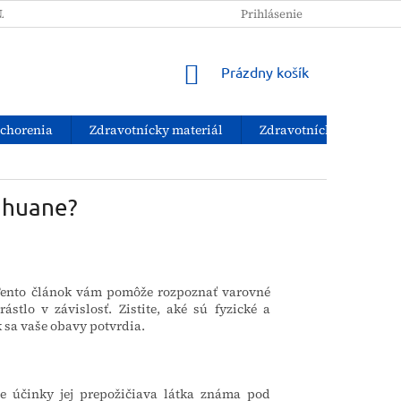
NAKUPOVAŤ?
PODMIENKY OCHRANY OSOBNÝCH ÚDAJOV
Prihlásenie
NÁKUPNÝ
Prázdny košík
KOŠÍK
ochorenia
Zdravotnícky materiál
Zdravotnícke pomôcky
rihuane?
 Tento článok vám pomôže rozpoznať varovné
stlo v závislosť. Zistite, aké sú fyzické a
k sa vaše obavy potvrdia.
e účinky jej prepožičiava
látka známa pod