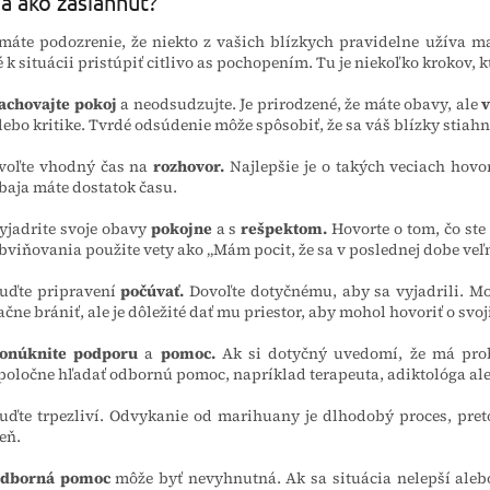
a ako zasiahnuť?
máte podozrenie, že niekto z vašich blízkych pravidelne užíva ma
é k situácii pristúpiť citlivo as pochopením. Tu je niekoľko krokov
achovajte pokoj
a neodsudzujte.
Je prirodzené, že máte obavy, ale
v
lebo kritike. Tvrdé odsúdenie môže spôsobiť, že sa váš blízky stiahn
voľte vhodný čas na
rozhovor.
Najlepšie je o takých veciach hovo
baja máte dostatok času.
yjadrite svoje obavy
pokojne
a s
rešpektom.
Hovorte o tom, čo ste
bviňovania použite vety ako „Mám pocit, že sa v poslednej dobe veľ
uďte pripravení
počúvať.
Dovoľte dotyčnému, aby sa vyjadrili. M
ačne brániť, ale je dôležité dať mu priestor, aby mohol hovoriť o svo
onúknite podporu
a
pomoc.
Ak si dotyčný uvedomí, že má pro
poločne hľadať odbornú pomoc, napríklad terapeuta, adiktológa al
uďte trpezliví.
Odvykanie od marihuany
je dlhodobý proces, pret
eň.
dborná pomoc
môže byť nevyhnutná.
Ak sa situácia nelepší aleb