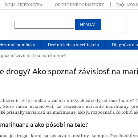
MOJA OBJEDNÁVKA
OBCHODNÉ PODMIENKY
FAQ: AKO 
HĽADAŤ
chranné pomôcky
Dezinfekcia a sterilizácia
Diagnózy a 
spoznať závislosť na marihuane?
e drogy? Ako spoznať závislosť na ma
odozrenie, že je niekto z vašich blízkych závislý od marihuany?
, ktoré môžu naznačovať, že rekreačné užívanie marihuany prerá
ké príznaky závislosti na marihuane, ako ju rozpoznať a čo robiť, a
 marihuana a ako pôsobí na telo?
ana je droga, ktorá sa získava z rastliny konope. Psychoaktívn