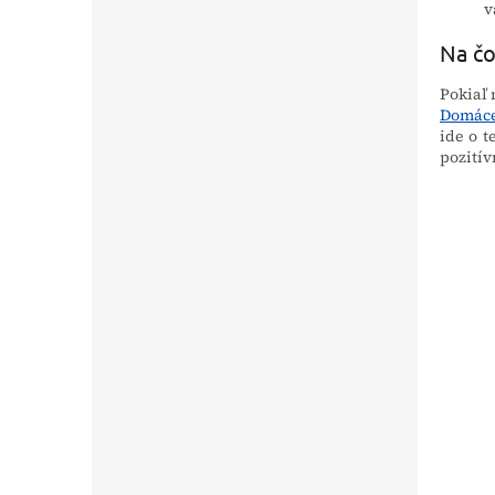
v
Na čo
Pokiaľ 
Domáce
ide o
t
pozitív