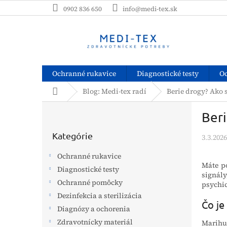
Prejsť
0902 836 650
info@medi-tex.sk
na
obsah
Ochranné rukavice
Diagnostické testy
O
Domov
Blog: Medi-tex radí
Berie drogy? Ako 
B
Beri
o
Preskočiť
č
kategórie
Kategórie
3.3.2026
n
ý
Ochranné rukavice
p
Máte p
Diagnostické testy
a
signály
Ochranné pomôcky
n
psychic
e
Dezinfekcia a sterilizácia
Čo je
l
Diagnózy a ochorenia
Zdravotnícky materiál
Marihu