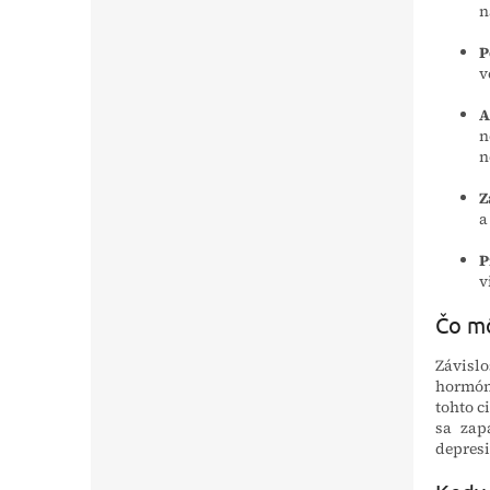
n
P
v
A
n
n
Z
a
P
v
Čo mô
Závisl
hormónu
tohto c
sa zap
depres