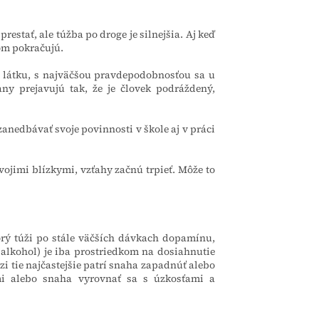
restať, ale túžba po droge je silnejšia. Aj keď
ňom pokračujú.
 látku, s najväčšou pravdepodobnosťou sa u
ny prejavujú tak, že je človek podráždený,
zanedbávať svoje povinnosti v škole aj v práci
ojimi blízkymi, vzťahy začnú trpieť. Môže to
orý túži po stále väčších dávkach dopamínu,
 alkohol) je iba prostriedkom na dosiahnutie
zi tie najčastejšie patrí snaha zapadnúť alebo
ami alebo snaha vyrovnať sa s úzkosťami a