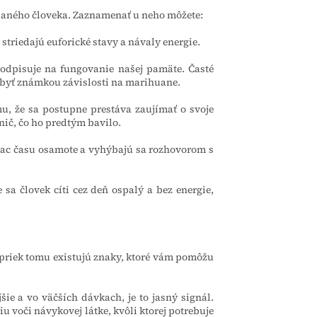
 daného človeka. Zaznamenať u neho môžete:
striedajú euforické stavy a návaly energie.
odpisuje na fungovanie našej pamäte. Časté
byť známkou závislosti na marihuane.
u, že sa postupne prestáva zaujímať o svoje
 nič, čo ho predtým bavilo.
viac času osamote a vyhýbajú sa rozhovorom s
sa človek cíti cez deň ospalý a bez energie,
apriek tomu existujú znaky, ktoré vám pomôžu
šie a vo väčších dávkach, je to jasný signál.
 voči návykovej látke, kvôli ktorej potrebuje