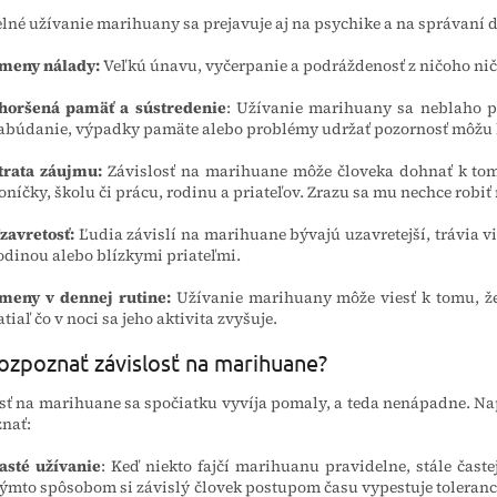
lné užívanie marihuany sa prejavuje aj na psychike a na správaní
meny nálady:
Veľkú únavu, vyčerpanie a podráždenosť z ničoho nič 
horšená pamäť a sústredenie
:
Užívanie marihuany sa neblaho p
abúdanie, výpadky pamäte alebo problémy udržať pozornosť môžu 
trata záujmu:
Závislosť na marihuane môže človeka dohnať k tom
oníčky, školu či prácu, rodinu a priateľov. Zrazu sa mu nechce robiť
zavretosť:
Ľudia závislí na marihuane bývajú uzavretejší, trávia 
odinou alebo blízkymi priateľmi.
meny
v
dennej rutine:
Užívanie marihuany môže viesť k tomu, že 
atiaľ čo v noci sa jeho aktivita zvyšuje.
ozpoznať závislosť na marihuane?
sť na marihuane sa spočiatku vyvíja pomaly, a teda nenápadne. N
znať:
asté
užívanie
:
Keď niekto fajčí marihuanu pravidelne, stále častej
ýmto spôsobom si závislý človek postupom času vypestuje toleranciu