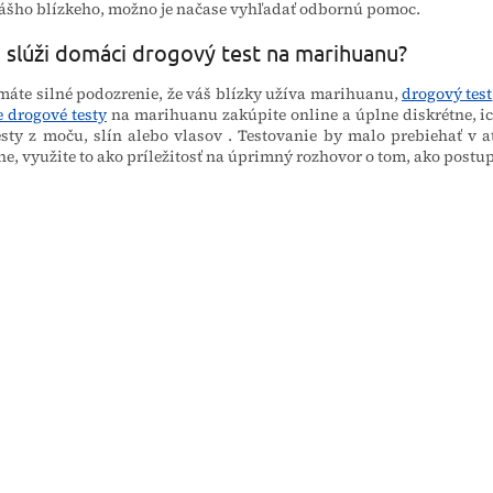
ášho blízkeho, možno je načase vyhľadať odbornú pomoc.
 slúži domáci drogový test na marihuanu?
máte silné podozrenie, že váš blízky užíva marihuanu,
drogový test
 drogové testy
na marihuanu
zakúpite online a úplne diskrétne, i
esty z moču, slín alebo vlasov
. Testovanie by malo prebiehať v a
ne, využite to ako príležitosť na úprimný rozhovor o tom, ako postup