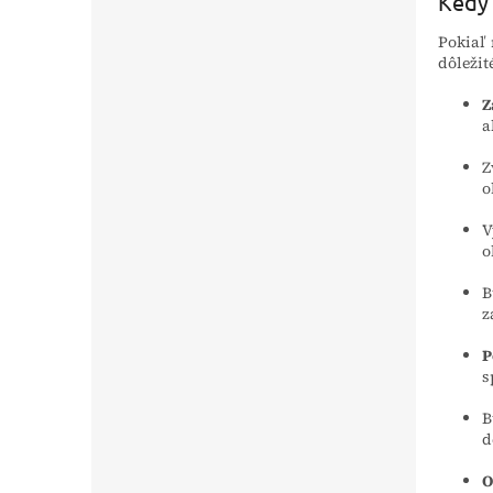
Kedy 
Pokiaľ 
dôležit
Z
a
Z
o
V
o
B
z
P
s
B
d
O