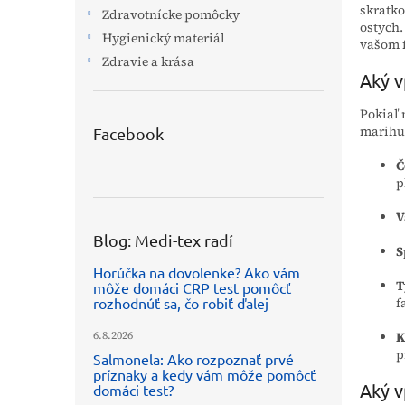
skratk
Zdravotnícke pomôcky
ostych.
Hygienický materiál
vašom f
Zdravie a krása
Aký v
Pokiaľ 
marihu
Facebook
Č
p
V
Blog: Medi-tex radí
S
Horúčka na dovolenke? Ako vám
T
môže domáci CRP test pomôcť
rozhodnúť sa, čo robiť ďalej
f
6.8.2026
K
p
Salmonela: Ako rozpoznať prvé
príznaky a kedy vám môže pomôcť
Aký v
domáci test?