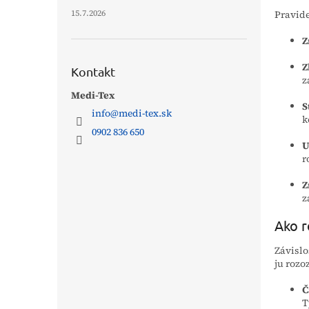
Pravide
15.7.2026
Z
Z
Kontakt
z
Medi-Tex
S
info
@
medi-tex.sk
k
0902 836 650
U
r
Z
z
Ako r
Závislo
ju rozo
Č
T