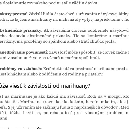
a dosiahnutie rovnakého pocitu stále väčšiu dávku.
okusy
prestať
:
Závislí ľudia často chcú s užívaním návykovej látky p
edia, že fajčenie marihuany na nich má zlý vplyv, napriek tomu v 
bstinenčné
príznaky
:
Ak závislému človeku odoberiete návykovú
eho dostavia abstinenčné príznaky. Tie sa konkrétne u marihua
ervózny, má problémy so spánkom alebo stratí chuť do jedla.
anedbávanie
povinností
:
Závislosť môže spôsobiť, že človek začne 
 ani v osobnom živote sa už naň nemožno spoľahnúť.
roblémy
vo
vzťahoch
:
Keď niekto dáva prednosť marihuane pred sv
iesť k hádkam alebo k odlúčeniu od rodiny a priateľov.
že viesť k závislosti od marihuany?
osť na marihuane je ako každá iná
závislosť
. Rodí sa v mozgu, kt
 šťastia. Marihuana (rovnako ako kokaín, heroín, nikotín, ale aj
ieľa. S jej užívaním ale začínajú ľudia
z najrôznejších dôvodov
. Med
áčiť, túžba baviť sa, potreba utiecť pred vlastnými problém
iami.