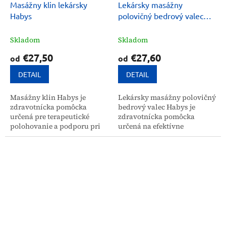
Masážny klin lekársky
Lekársky masážny
Habys
polovičný bedrový valec
Habys
Skladom
Skladom
€27,50
€27,60
od
od
DETAIL
DETAIL
Masážny klin Habys je
Lekársky masážny polovičný
zdravotnícka pomôcka
bedrový valec Habys je
určená pre terapeutické
zdravotnícka pomôcka
polohovanie a podporu pri
určená na efektívne
drenážnych masážach,
uvoľnenie svalového
prevencii edémov a
napätia, fascií a väzov v
rehabilitácii. Vďaka rôznym
oblasti chrbta. Zabezpečuje
veľkostiam je...
pohodlie a...