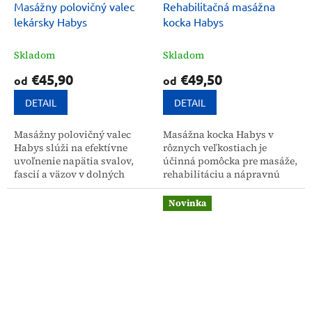
Masážny polovičný valec
Rehabilitačná masážna
lekársky Habys
kocka Habys
Skladom
Skladom
€45,90
€49,50
od
od
DETAIL
DETAIL
Masážny polovičný valec
Masážna kocka Habys v
Habys slúži na efektívne
rôznych veľkostiach je
uvoľnenie napätia svalov,
účinná pomôcka pre masáže,
fascií a väzov v dolných
rehabilitáciu a nápravnú
končatinách a chrbte. Je
gymnastiku. Poskytuje
určený pre masáže a
ergonomickú podporu pre
Novinka
fyzioterapiu, poskytujúc
telo, pomáha uvoľňovať
komfort...
svalové...