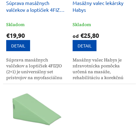
d
Súprava masážnych
Masážny valec lekársky
v
u
valčekov a loptičiek 4FIZJO
Habys
k
(2+1)
t
Skladom
Skladom
o
€19,90
€25,80
od
v
DETAIL
DETAIL
Súprava masážnych
Masážny valec Habys je
valčekov a loptičiek 4FIZJO
zdravotnícka pomôcka
(2+1) je univerzálny set
určená na masáže,
prístrojov na myofasciálnu
rehabilitáciu a korekčnú
relaxáciu a aktiváciu svalov.
gymnastiku. Efektívne
Je určená pre širokú
uvoľňuje svalové napätie a
verejnosť a profesionálov v...
tkanivové štruktúry, čím
poskytuje...