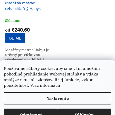
Masážny matrac
rehabilitačný Habys
Skladom
€240,60
od
DETAIL
Masážny matrac Habys je
určený pre efektívnu
všeobecnú rehabilitáciu,
korekčnú gymnastiku a
Používame súbory cookie, aby sme vám umožnili
špecifické masáže. Vďaka
pohodlné prehliadanie webovej stránky a vďaka
rôznym veľkostiam a
9
položiek celkom
O
medicínskej certifikácii je
analýze neustále zlepšovali jej funkcie, výkon a
v
ideálny pre...
použiteľnosť.
Viac informácií
Z
l
á
á
Nastavenie
d
Vytvoril Shoptet
p
a
ä
c
t
i
Odmietnuť
Súhlasím