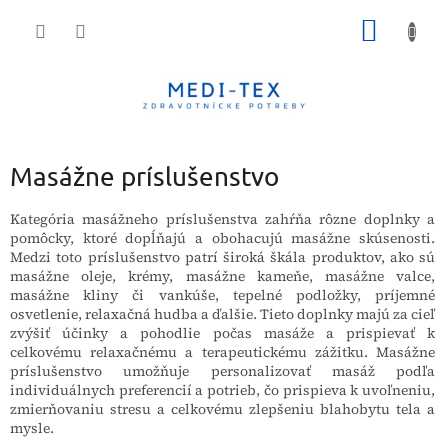
Prejsť
NÁKU
na
obsah
KOŠÍK
Masážne príslušenstvo
Kategória masážneho príslušenstva zahŕňa rôzne doplnky a
pomôcky, ktoré dopĺňajú a obohacujú masážne skúsenosti.
Medzi toto príslušenstvo patrí široká škála produktov, ako sú
masážne oleje, krémy, masážne kameňe, masážne valce,
masážne kliny či vankúše, tepelné podložky, príjemné
osvetlenie, relaxačná hudba a ďalšie. Tieto doplnky majú za cieľ
zvýšiť účinky a pohodlie počas masáže a prispievať k
celkovému relaxačnému a terapeutickému zážitku. Masážne
príslušenstvo umožňuje personalizovať masáž podľa
individuálnych preferencií a potrieb, čo prispieva k uvoľneniu,
zmierňovaniu stresu a celkovému zlepšeniu blahobytu tela a
mysle.