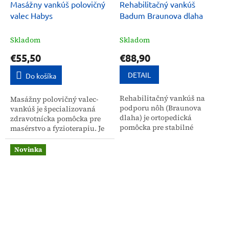
Masážny vankúš polovičný
Rehabilitačný vankúš
valec Habys
Badum Braunova dlaha
Skladom
Skladom
€55,50
€88,90
DETAIL
Do košíka
Rehabilitačný vankúš na
Masážny polovičný valec-
podporu nôh (Braunova
vankúš je špecializovaná
dlaha) je ortopedická
zdravotnícka pomôcka pre
pomôcka pre stabilné
masérstvo a fyzioterapiu. Je
polohovanie a eleváciu
určený pre širokú verejnosť
končatiny. Je určený na
aj zdravotníckych
Novinka
funkčnú liečbu a poúrazovú
profesionálov. Podporuje...
rehabilitáciu...