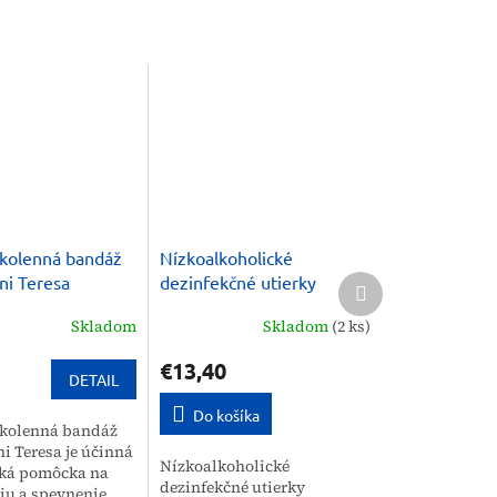
 kolenná bandáž
Nízkoalkoholické
Ďalší
ni Teresa
dezinfekčné utierky
produkt
Mikrozid Universal
Skladom
Skladom
(2 ks)
Schulke
€13,40
DETAIL
Do košíka
 kolenná bandáž
i Teresa je účinná
Nízkoalkoholické
cká pomôcka na
dezinfekčné utierky
ciu a spevnenie