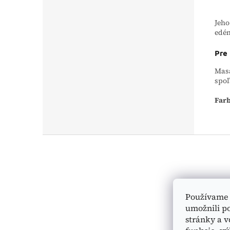
Jeho
edém
Pre
Masá
spoľ
Farb
Z
á
p
ä
t
i
Používame 
e
umožnili p
stránky a v