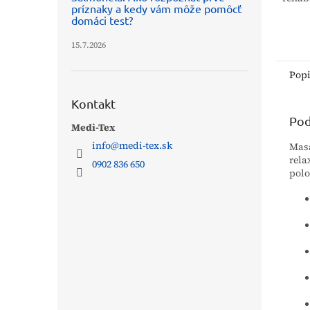
príznaky a kedy vám môže pomôcť
gymna
domáci test?
uvoľň
tkani
15.7.2026
poskyt
Pop
Kontakt
Pod
Medi-Tex
info
@
medi-tex.sk
Mas
rela
0902 836 650
polo