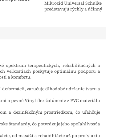
Mikrozid Universal Schulke
 kĺbu, ktorá
predstavujú rýchly a účinný
zachováva
prostriedok na dezinfekciu
ohyblivosť pri...
citlivých povrchov a
zdravotníckych pomôcok.
Vďaka svojmu...
é spektrum terapeutických, rehabilitačných a
nych veľkostiach poskytuje optimálnu podporu a
osti a komfortu.
 deformácii, zaručuje dlhodobé udržanie tvaru a
ami a pevné Vinyl flex čalúnenie z PVC materiálu
jom a dezinfekčným prostriedkom, čo uľahčuje
rske štandardy, čo potvrdzuje jeho spoľahlivosť a
ácie, od masáží a rehabilitácie až po profylaxiu