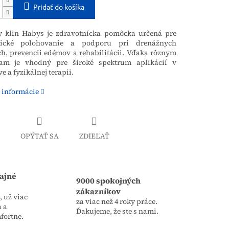
Pridať do košíka
 klin Habys je zdravotnícka pomôcka určená pre
utické polohovanie a podporu pri drenážnych
h, prevencii edémov a rehabilitácii. Vďaka rôznym
iam je vhodný pre široké spektrum aplikácií v
e a fyzikálnej terapii.
 informácie
OPÝTAŤ SA
ZDIEĽAŤ
ajné
9000 spokojných
zákazníkov
 už viac
za viac než 4 roky práce.
a a
Ďakujeme, že ste s nami.
fortne.