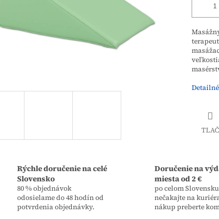
Masážny
terape
masážac
veľkost
masérstv
Detailné
TLAČ
Rýchle doručenie na celé
Doručenie na výd
Slovensko
miesta od 2 €
80 % objednávok
po celom Slovensku,
odosielame do 48 hodín od
nečakajte na kuriér
potvrdenia objednávky.
nákup preberte kom