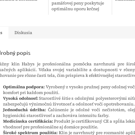
pamäťovej peny poskytuje
stiku. Efektívne
kolenného
optimálnu oporu krčnej
uje svalové napätie a
zároveň 
chrbtici a hlave. Je určený
vové štruktúry, čím
potrebnú p
pre širokú verejnosť na
uje...
zlepšenie kvality spánku,...
is
Diskusia
robný popis
ážny klin Habys je profesionálna pomôcka navrhnutá pre širok
xačných aplikácií. Vďaka svojej variabilite a dostupnosti v rôz
hovanie pre rôzne časti tela, čím prispieva k efektívnejšej starostliv
Optimálna podpora:
Vyrobený z vysoko pružnej peny odolnej voči
komfort pri každom použití.
Vysoká odolnosť:
Starostlivé šitie s odolnými polyesterovými niť
zabezpečujú výnimočnú životnosť a odolnosť voči opotrebovaniu.
Jednoduchá údržba:
Čalúnenie je odolné voči nečistotám, ole
hygienickú starostlivosť a zachováva intenzitu farby.
Medicínska certifikácia:
Produkt je certifikovaný CE a spĺňa leká
vhodnosť pre profesionálne aj domáce použitie.
Široké spektrum použitia:
Klin je navrhnutý pre rozmanité aplik