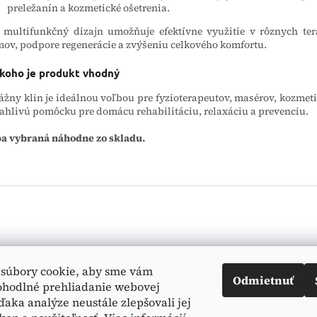
preležanín a kozmetické ošetrenia.
 multifunkčný dizajn umožňuje efektívne využitie v rôznych ter
ov, podpore regenerácie a zvýšeniu celkového komfortu.
 koho je produkt vhodný
žny klin je ideálnou voľbou pre fyzioterapeutov, masérov, kozmetič
ahlivú pomôcku pre domácu rehabilitáciu, relaxáciu a prevenciu.
a vybraná náhodne zo skladu.
Vyhľadá
súbory cookie, aby sme vám
Odmietnuť
ohodlné prehliadanie webovej
ďaka analýze neustále zlepšovali jej