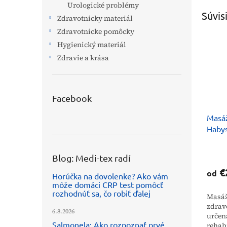
Urologické problémy
Súvis
Zdravotnícky materiál
Zdravotnícke pomôcky
Hygienický materiál
Zdravie a krása
Facebook
Masáž
Haby
Blog: Medi-tex radí
€
od
Horúčka na dovolenke? Ako vám
môže domáci CRP test pomôcť
rozhodnúť sa, čo robiť ďalej
Masáž
zdrav
6.8.2026
určen
Salmonela: Ako rozpoznať prvé
rehab