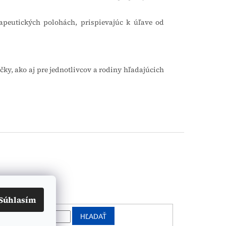
apeutických polohách, prispievajúc k úľave od
ky, ako aj pre jednotlivcov a rodiny hľadajúcich
vanie
Súhlasím
HĽADAŤ