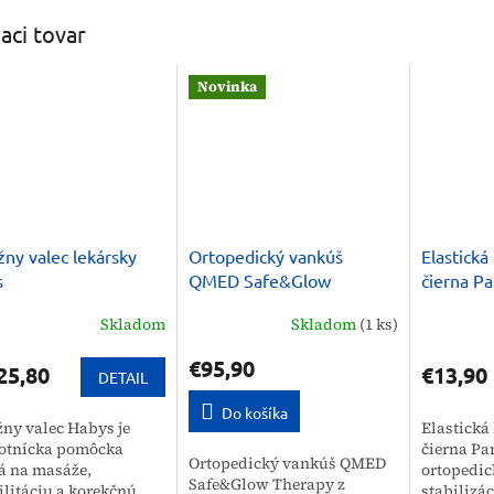
iaci tovar
Novinka
ny valec lekársky
Ortopedický vankúš
Elastická
s
QMED Safe&Glow
čierna Pa
Therapy proti vráskam
Skladom
Skladom
(1 ks)
€95,90
25,80
€13,90
DETAIL
Do košíka
ny valec Habys je
Elastická
otnícka pomôcka
čierna Pan
Ortopedický vankúš QMED
á na masáže,
ortopedi
Safe&Glow Therapy z
ilitáciu a korekčnú
stabilizá