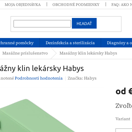
MOJA OBJEDNÁVKA
OBCHODNÉ PODMIENKY
FAQ: AKO 
HĽADAŤ
chranné pomôcky
Dezinfekcia a sterilizácia
Diagnózy a 
Masážne príslušenstvo
Masážny klin lekársky Habys
žny klin lekársky Habys
rné
notené
Podrobnosti hodnotenia
Značka:
Habys
enie
od
tu
Jednotk
Zvoľt
cena:
čiek.
Variant