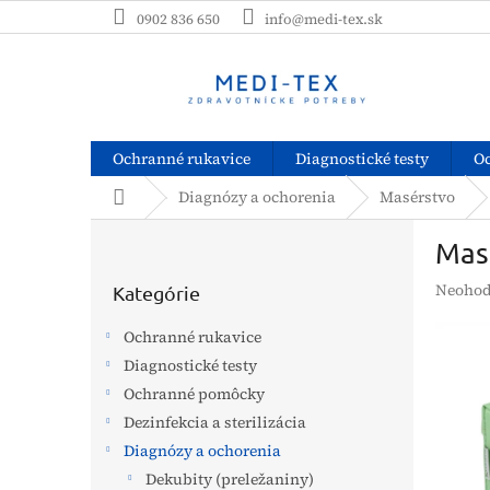
Prejsť
0902 836 650
info@medi-tex.sk
na
obsah
Ochranné rukavice
Diagnostické testy
O
Domov
Diagnózy a ochorenia
Masérstvo
B
Masá
o
Preskočiť
č
Prieme
Neohod
kategórie
Kategórie
n
hodnot
ý
produk
Ochranné rukavice
p
je
Diagnostické testy
a
0,0
z
Ochranné pomôcky
n
5
e
Dezinfekcia a sterilizácia
hviezdi
l
Diagnózy a ochorenia
Dekubity (preležaniny)