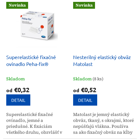
priedušnosť zabezpečujú
sadrové obväzy, účinne
Novinka
Novinka
príjemné nosenie a...
brániaca vzniku otlakov. Je...
Superelastické fixačné
Nesterilný elastický obväz
ovínadlo Peha-fix®
Matolast
Skladom
Skladom
(8 ks)
€0,32
€0,52
od
od
DETAIL
DETAIL
Superelastické fixačné
Matolast je jemný elastický
ovínadlo, jemné a
obväz, tkaný, s okrajmi, ktoré
priedušné. K fixáciám
nepúšťajú vlákna. Používa
všetkého druhu, obzvlášť v
sa ako fixačný obväz na kĺby
oblasti kĺbov a na kónických
a rovné kónické časti