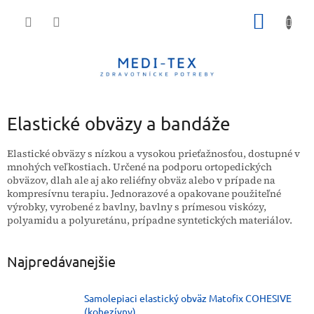
Prejsť
NÁKU
na
obsah
KOŠÍK
Elastické obväzy a bandáže
Elastické obväzy s nízkou a vysokou prieťažnosťou, dostupné v
mnohých veľkostiach. Určené na podporu ortopedických
obväzov, dlah ale aj ako reliéfny obväz alebo v prípade na
kompresívnu terapiu.
Jednorazové a opakovane použiteľné
výrobky, vyrobené z bavlny, bavlny s prímesou viskózy,
polyamidu a polyuretánu, prípadne syntetických materiálov.
Najpredávanejšie
Samolepiaci elastický obväz Matofix COHESIVE
(kohezívny)