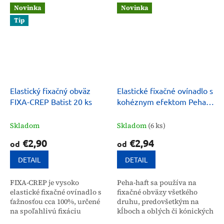
Vďaka vysokej priečnej aj
Dokonale sa prispôsobí telu
Novinka
Novinka
pozdĺžnej...
a neobmedzuje...
Tip
Elastický fixačný obväz
Elastické fixačné ovínadlo s
FIXA-CREP Batist 20 ks
kohéznym efektom Peha-
haft®
Skladom
Skladom
(6 ks)
€2,90
€2,94
od
od
DETAIL
DETAIL
FIXA-CREP je vysoko
Peha-haft sa používa na
elastické fixačné ovínadlo s
fixačné obväzy všetkého
ťažnosťou cca 100%, určené
druhu, predovšetkým na
na spoľahlivú fixáciu
kĺboch ​​a oblých či kónických
obväzov a zdravotníckych
častiach tela. Ovínadlo je