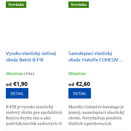
polyesteru a viskózy
ľahký, priedušný,
Novinka
Novinka
zabezpečuje jemnosť, vysokú
hypoalergénny a...
savosť...
Vysoko elastický sieťový
Samolepiaci elastický
obväz Batist B-FIX
obväz Matofix COHESIVE
(kohezívny)
Skladom
(4 ks)
Skladom
€1,90
€2,60
od
od
DETAIL
DETAIL
B-FIX je vysoko elastický
Matofix Cohesive bandage je
sieťový obväz pre spoľahlivú
jemný, samolepiaci elastický
fixáciu krytia rán a ako
obväz. Nevyžaduje použitie
podvlek/návlek sadrových či
ďalších upevňovacích
zinkoglejových ovínadiel.
prvkov, ako sú spony.