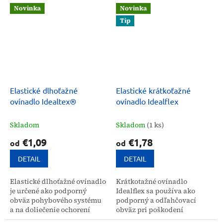
a oblých častiach
tela. Alternatíva k...
Novinka
Novinka
tela. Nesterilné.
Tip
Elastické dlhoťažné
Elastické krátkoťažné
ovínadlo Idealtex®
ovínadlo Idealflex
Skladom
Skladom
(1 ks)
€1,09
€1,78
od
od
DETAIL
DETAIL
Elastické dlhoťažné ovínadlo
Krátkotažné ovínadlo
je určené ako podporný
Idealflex sa používa ako
obväz pohybového systému
podporný a odľahčovací
a na doliečenie ochorení
obväz pri poškodení
žilového systému. Používa
pohybového aparátu. Možno