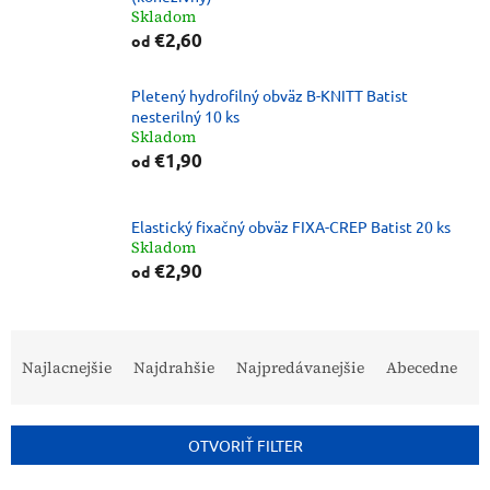
Skladom
€2,60
od
Pletený hydrofilný obväz B-KNITT Batist
nesterilný 10 ks
Skladom
€1,90
od
Elastický fixačný obväz FIXA-CREP Batist 20 ks
Skladom
€2,90
od
R
a
Najlacnejšie
Najdrahšie
Najpredávanejšie
Abecedne
d
e
n
OTVORIŤ FILTER
i
e