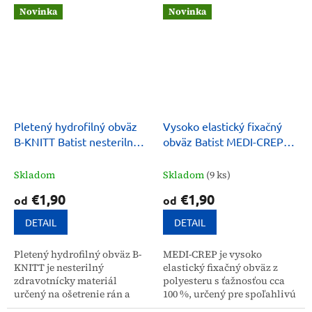
sa len u mobilných
ho využiť aj ako športovú
Novinka
Novinka
pacientov a na zosilnenie...
bandáž a na pripevnenie
dláh.
Pletený hydrofilný obväz
Vysoko elastický fixačný
B-KNITT Batist nesterilný
obväz Batist MEDI-CREP
10 ks
20 ks
Skladom
Skladom
(9 ks)
€1,90
€1,90
od
od
DETAIL
DETAIL
Pletený hydrofilný obväz B-
MEDI-CREP je vysoko
KNITT je nesterilný
elastický fixačný obväz z
zdravotnícky materiál
polyesteru s ťažnosťou cca
určený na ošetrenie rán a
100 %, určený pre spoľahlivú
fixáciu. Vďaka zloženiu z
fixáciu na všetky časti tela. Je