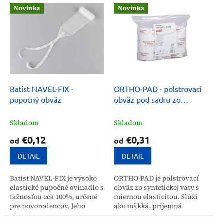
V
p
Novinka
Novinka
ý
r
p
o
i
d
s
u
p
k
r
t
o
o
d
Batist NAVEL-FIX -
ORTHO-PAD - polstrovací
v
u
pupočný obväz
obväz pod sadru zo
k
syntetickej vaty
t
Skladom
Skladom
o
€0,12
€0,31
od
od
v
DETAIL
DETAIL
Batist NAVEL-FIX je vysoko
ORTHO-PAD je polstrovací
elastické pupočné ovínadlo s
obväz zo syntetickej vaty s
ťažnosťou cca 100%, určené
miernou elasticitou. Slúži
pre novorodencov. Jeho
ako mäkká, príjemná
jemná štruktúra a vysoká
medzivrstva pod tuhé