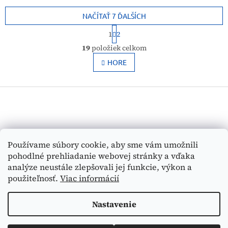
pomôcok. Vďaka jemnej
určené aj na upevnenie
štruktúre a priedušnosti...
polstrovaných materiálov...
NAČÍTAŤ 7 ĎALŠÍCH
S
1
2
t
O
r
19
položiek celkom
v
á
l
HORE
n
k
á
o
d
v
Z
a
a
c
á
n
i
p
i
e
ä
e
p
t
Vyhľadávanie
r
Používame súbory cookie, aby sme vám umožnili
i
v
pohodlné prehliadanie webovej stránky a vďaka
e
k
HĽADAŤ
analýze neustále zlepšovali jej funkcie, výkon a
y
použiteľnosť.
Viac informácií
v
ý
p
Nastavenie
Vytvoril Shoptet
i
s
u