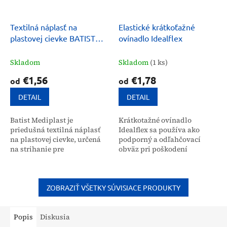
Textilná náplasť na
Elastické krátkoťažné
plastovej cievke BATIST
ovínadlo Idealflex
Mediplast
Skladom
Skladom
(1 ks)
€1,56
€1,78
od
od
DETAIL
DETAIL
Batist Mediplast je
Krátkotažné ovínadlo
priedušná textilná náplasť
Idealflex sa používa ako
na plastovej cievke, určená
podporný a odľahčovací
na strihanie pre
obväz pri poškodení
individuálne potreby. S
pohybového aparátu. Možno
kaučukovým lepidlom a
ho využiť aj ako športovú
telovou farbou poskytuje
bandáž a na pripevnenie
spoľahlivú...
dláh.
ZOBRAZIŤ VŠETKY SÚVISIACE PRODUKTY
Popis
Diskusia