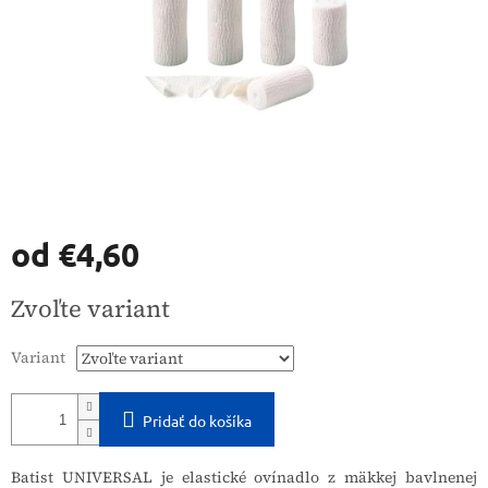
od
€4,60
Jednotková
Zvoľte variant
cena:
Variant
Pridať do košíka
Batist UNIVERSAL je elastické ovínadlo z mäkkej bavlnenej