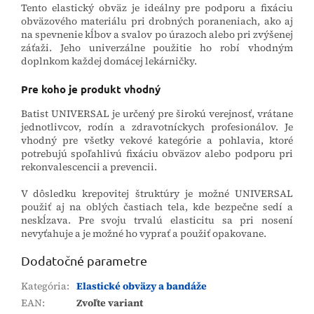
Tento elastický obväz je ideálny pre podporu a fixáciu
obväzového materiálu pri drobných poraneniach, ako aj
na spevnenie kĺbov a svalov po úrazoch alebo pri zvýšenej
záťaži. Jeho univerzálne použitie ho robí vhodným
doplnkom každej domácej lekárničky.
Pre koho je produkt vhodný
Batist UNIVERSAL je určený pre širokú verejnosť, vrátane
jednotlivcov, rodín a zdravotníckych profesionálov. Je
vhodný pre všetky vekové kategórie a pohlavia, ktoré
potrebujú spoľahlivú fixáciu obväzov alebo podporu pri
rekonvalescencii a prevencii.
V dôsledku krepovitej štruktúry je možné UNIVERSAL
použiť aj na oblých častiach tela, kde bezpečne sedí a
neskĺzava. Pre svoju trvalú elasticitu sa pri nosení
nevyťahuje a je možné ho vyprať a použiť opakovane.
Dodatočné parametre
Kategória
:
Elastické obväzy a bandáže
EAN
:
Zvoľte variant