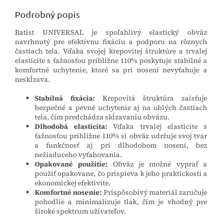
Podrobný popis
Batist UNIVERSAL je spoľahlivý elastický obväz
navrhnutý pre efektívnu fixáciu a podporu na rôznych
častiach tela. Vďaka svojej krepovitej štruktúre a trvalej
elasticite s ťažnosťou približne 110% poskytuje stabilné a
komfortné uchytenie, ktoré sa pri nosení nevyťahuje a
neskĺzava.
Stabilná fixácia:
Krepovitá štruktúra zaisťuje
bezpečné a pevné uchytenie aj na oblých častiach
tela, čím predchádza skĺzavaniu obväzu.
Dlhodobá elasticita:
Vďaka trvalej elasticite s
ťažnosťou približne 110% si obväz udržuje svoj tvar
a funkčnosť aj pri dlhodobom nosení, bez
nežiaduceho vyťahovania.
Opakované použitie:
Obväz je možné vyprať a
použiť opakovane, čo prispieva k jeho praktickosti a
ekonomickej efektivite.
Komfortné nosenie:
Prispôsobivý materiál zaručuje
pohodlie a minimalizuje tlak, čím je vhodný pre
široké spektrum užívateľov.