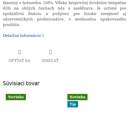
tkaniny s ťažnosťou 110%. Vďaka krepovitej štruktúre bezpečne
drží na oblých častiach tela a neskĺzava. Je určené pre
spoľahlivú fixáciu a podporu pre širokú verejnosť aj
zdravotníckych profesionálov, s možnosťou opakovaného
použitia.
Detailné informácie
OPÝTAŤ SA
ZDIEĽAŤ
Súvisiaci tovar
Novinka
Novinka
Tip