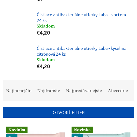
Čistiace antibakteriálne utierky Luba - s octom
24 ks
Skladom
€4,20
Čistiace antibakteriálne utierky Luba - kyselina
citrónová 24 ks
Skladom
€4,20
R
a
Najlacnejšie
Najdrahšie
Najpredávanejšie
Abecedne
d
e
n
OTVORIŤ FILTER
i
e
V
p
Novinka
Novinka
ý
r