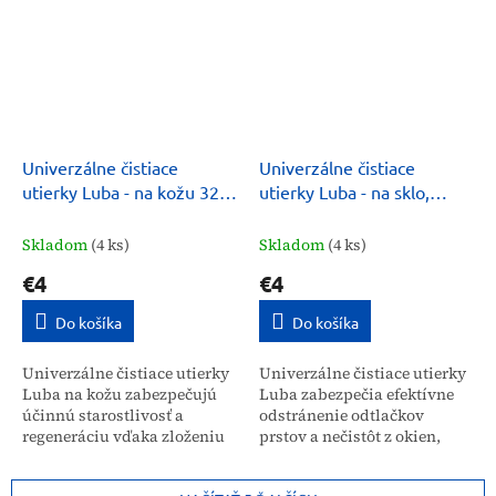
špeciálnemu zloženiu tieto
vosku a avokádového oleja.
utierky...
Sú...
Univerzálne čistiace
Univerzálne čistiace
utierky Luba - na kožu 32 +
utierky Luba - na sklo,
8 ks
zrkadlá a varné dosky 32 ks
Skladom
(4 ks)
Skladom
(4 ks)
€4
€4
Do košíka
Do košíka
Univerzálne čistiace utierky
Univerzálne čistiace utierky
Luba na kožu zabezpečujú
Luba zabezpečia efektívne
účinnú starostlivosť a
odstránenie odtlačkov
regeneráciu vďaka zloženiu
prstov a nečistôt z okien,
obohatenému o rastlinný
zrkadiel a varných dosiek.
vosk. Balenie obsahuje 32 + 8
Balenie obsahuje 32 kusov