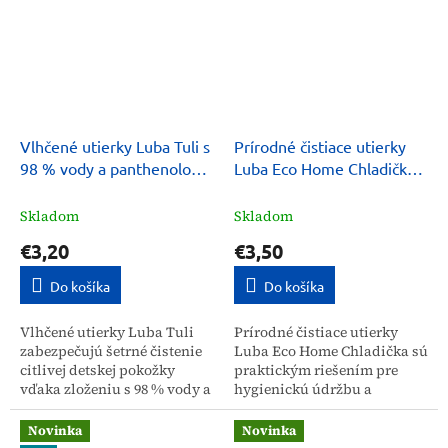
ktoré...
Vlhčené utierky Luba Tuli s
Prírodné čistiace utierky
98 % vody a panthenolom
Luba Eco Home Chladička
50 ks
50 ks
Skladom
Skladom
€3,20
€3,50
Do košíka
Do košíka
Vlhčené utierky Luba Tuli
Prírodné čistiace utierky
zabezpečujú šetrné čistenie
Luba Eco Home Chladička sú
citlivej detskej pokožky
praktickým riešením pre
vďaka zloženiu s 98 % vody a
hygienickú údržbu a
panthenolom. Sú vhodné na
odstránenie nečistôt z vnútra
každodennú hygienu a
vašej chladničky. Vďaka
Novinka
Novinka
upokojenie pokožky už...
špeciálnemu zloženiu...