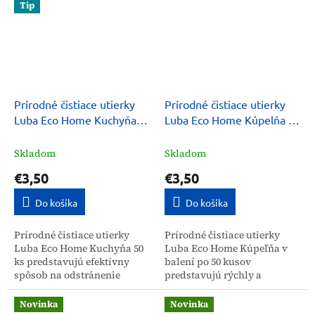
Tip
Prírodné čistiace utierky
Prírodné čistiace utierky
Luba Eco Home Kuchyňa
Luba Eco Home Kúpelňa 50
50 ks
ks
Skladom
Skladom
€3,50
€3,50
Do košíka
Do košíka
Prírodné čistiace utierky
Prírodné čistiace utierky
Luba Eco Home Kuchyňa 50
Luba Eco Home Kúpeľňa v
ks predstavujú efektívny
balení po 50 kusov
spôsob na odstránenie
predstavujú rýchly a
mastnoty a nečistôt z
efektívny spôsob čistenia
kuchynských povrchov bez
kúpeľňových povrchov, po
Novinka
Novinka
zanechania šmúh. Balenie...
ktorom zostávajú plochy