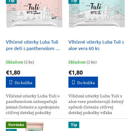
Tip
Tip
p
o
i
d
s
u
p
k
r
t
o
o
d
Vlhčené utierky Luba Tuli
Vlhčené utierky Luba Tuli s
v
u
pre deti s panthenolom 60
aloe vera 60 ks
k
ks
t
Skladom
(2 ks)
Skladom
(2 ks)
o
€1,80
€1,80
v
Do košíka
Do košíka
Vlhčené utierky Luba Tuli s
Vlhčené utierky Luba Tuli s
panthenolom zabezpečujú
aloe vera predstavujú šetrný
jemné čistenie a upokojenie
spôsob čistenia citlivej
citlivej detskej pokožky
detskej pokožky vďaka
vďaka svojmu šetrnému
zloženiu s vysokým
zloženiu. Balenie obsahuje
podielom vody. Balenie
Novinka
Tip
60 kusov obrúskov,...
obsahuje 60 kusov