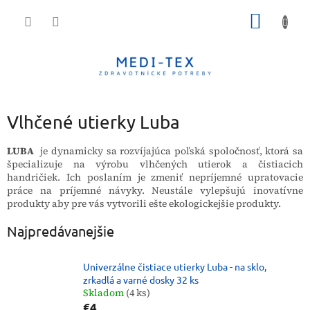
Prejsť
NÁKU
na
obsah
KOŠÍK
Vlhčené utierky Luba
LUBA
je dynamicky sa rozvíjajúca poľská spoločnosť, ktorá sa
špecializuje na výrobu vlhčených utierok a čistiacich
handričiek.
Ich poslaním je zmeniť nepríjemné upratovacie
práce na príjemné návyky.
Neustále vylepšujú inovatívne
produkty aby pre vás vytvorili ešte ekologickejšie produkty.
Najpredávanejšie
Univerzálne čistiace utierky Luba - na sklo,
zrkadlá a varné dosky 32 ks
Skladom
(4 ks)
€4