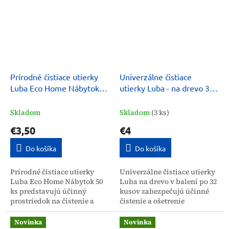
čisté a bez...
Prírodné čistiace utierky
Univerzálne čistiace
Luba Eco Home Nábytok
utierky Luba - na drevo 32
50 ks
ks
Skladom
Skladom
(3 ks)
€3,50
€4
Do košíka
Do košíka
Prírodné čistiace utierky
Univerzálne čistiace utierky
Luba Eco Home Nábytok 50
Luba na drevo v balení po 32
ks predstavujú účinný
kusov zabezpečujú účinné
prostriedok na čistenie a
čistenie a ošetrenie
ošetrovanie drevených
drevených povrchov
povrchov. Vďaka
pomocou karnaubského
Novinka
Novinka