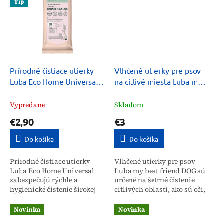
Tip
obrúskov,...
Prírodné čistiace utierky
Vlhčené utierky pre psov
Luba Eco Home Universal
na citlivé miesta Luba my
50 ks
best friend DOG 25 ks
Vypredané
Skladom
€2,90
€3
Do košíka
Do košíka
Prírodné čistiace utierky
Vlhčené utierky pre psov
Luba Eco Home Universal
Luba my best friend DOG sú
zabezpečujú rýchle a
určené na šetrné čistenie
hygienické čistenie širokej
citlivých oblastí, ako sú oči,
škály povrchov vo vašej
uši a kožné záhyby. Vďaka
domácnosti. Balenie
zloženiu na báze
Novinka
Novinka
obsahuje 50 kusov utierok,
zmäkčovadiel účinne...