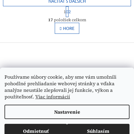
kusov vlhčených...
utierok s...
NAČÍTAŤ 5 ĎALŠÍCH
S
1
2
t
O
r
17
položiek celkom
v
á
l
HORE
n
k
á
o
d
v
Z
a
a
c
á
n
i
p
i
e
ä
e
p
t
Vyhľadávanie
r
Používame súbory cookie, aby sme vám umožnili
i
v
pohodlné prehliadanie webovej stránky a vďaka
e
k
HĽADAŤ
analýze neustále zlepšovali jej funkcie, výkon a
y
použiteľnosť.
Viac informácií
v
ý
p
Nastavenie
Vytvoril Shoptet
i
s
u
Odmietnuť
Súhlasím
Copyright 2026
Medi-Tex
. Všetky práva vyhradené.