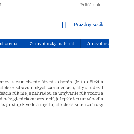
NAKUPOVAŤ?
PODMIENKY OCHRANY OSOBNÝCH ÚDAJOV
Prihlásenie
NÁKUPNÝ
Prázdny košík
KOŠÍK
ochorenia
Zdravotnícky materiál
Zdravotnícke pomôcky
zmov a zamedzenie šírenia chorôb. Je to dôležitá
alebo v zdravotníckych zariadeniach, aby si udržal
nfekcia rúk nie je náhradou za umývanie rúk vodou a
i nehygienickom prostredí, je lepšie ich umyť podľa
áš prístup k vode a mydlu, ale chceš si udržať ruky