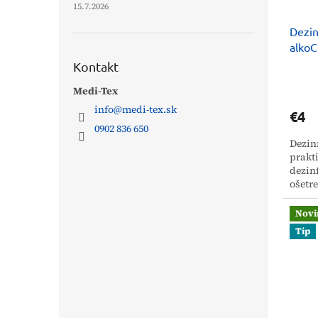
15.7.2026
Dezin
alko
Kontakt
Medi-Tex
info
@
medi-tex.sk
€4
0902 836 650
Dezin
prakt
dezin
ošetr
obsahu
Novi
Tip