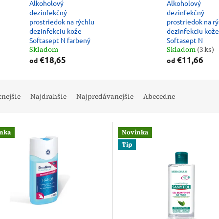
Alkoholový
Alkoholový
dezinfekčný
dezinfekčný
prostriedok na rýchlu
prostriedok na r
dezinfekciu kože
dezinfekciu kože
Softasept N farbený
Softasept N
Skladom
Skladom
(3 ks)
€18,65
€11,66
od
od
cnejšie
Najdrahšie
Najpredávanejšie
Abecedne
nka
Novinka
Tip