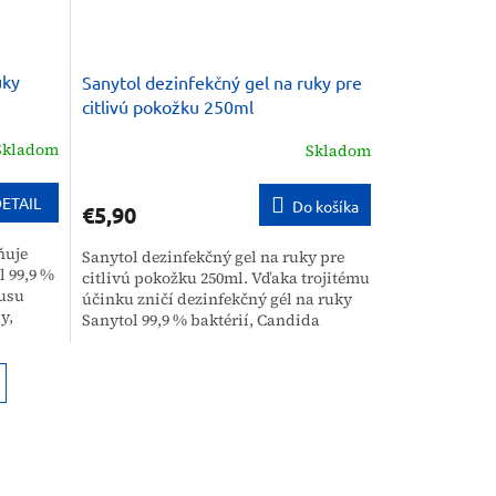
uky
Sanytol dezinfekčný gel na ruky pre
citlivú pokožku 250ml
Skladom
Skladom
ETAIL
Do košíka
€5,90
ňuje
Sanytol dezinfekčný gel na ruky pre
l 99,9 %
citlivú pokožku 250ml. Vďaka trojitému
rusu
účinku zničí dezinfekčný gél na ruky
y,
Sanytol 99,9 % baktérií, Candida
...
albicans, vírusu chrípky H1N1,...