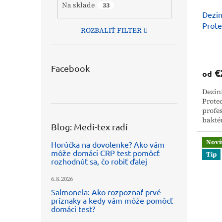
u
t
Na sklade
33
Dezin
k
o
Prote
t
v
ROZBALIŤ FILTER
o
v
Facebook
€
od
Dezin
Prote
profe
bakté
Blog: Medi-tex radí
pokož
Novi
Horúčka na dovolenke? Ako vám
môže domáci CRP test pomôcť
Tip
rozhodnúť sa, čo robiť ďalej
6.8.2026
Salmonela: Ako rozpoznať prvé
príznaky a kedy vám môže pomôcť
domáci test?