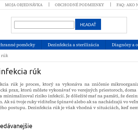
MOJA OBJEDNÁVKA
OBCHODNÉ PODMIENKY
FAQ: AKO 
HĽADAŤ
chranné pomôcky
Dezinfekcia a sterilizácia
Diagnózy a 
 rúk
nfekcia rúk
ekcia rúk je proces, ktorý sa vykonáva na zničenie mikroorgani
cká prax, ktorú môžete vykonávať vo verejných priestoroch, doma 
 a minimalizoval riziko infekcií.
Je dôležité mať na pamäti, že dezi
 Ak sú tvoje ruky viditeľne špinavé alebo ak sa nachádzajú vo veľm
ého postupu. Dezinfekcia rúk je však vhodná v situáciách, keď nem
edávanejšie