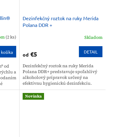
llin®
Dezinfekčný roztok na ruky Merida
Polana DDR +
dom
(2 ks)
Skladom
DETAIL
 košíka
€5
od
Dezinfekčný roztok na ruky Merida
n® od
Polana DDR+ predstavuje spoľahlivý
rýchlu a
alkoholový prípravok určený na
 podaním
efektívnu hygienickú dezinfekciu.
né
Vďaka zloženiu s obsahom glycerínu je
ý...
tento...
Novinka