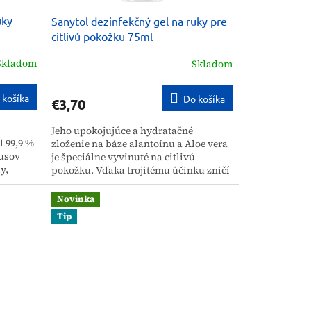
uky
Sanytol dezinfekčný gel na ruky pre
citlivú pokožku 75ml
Skladom
Skladom
 košíka
Do košíka
€3,70
Jeho upokojujúce a hydratačné
l 99,9 %
zloženie na báze alantoínu a Aloe vera
rusov
je špeciálne vyvinuté na citlivú
y,
pokožku. Vďaka trojitému účinku zničí
...
dezinfekčný gél na ruky Sanytol 99,9...
Novinka
Tip