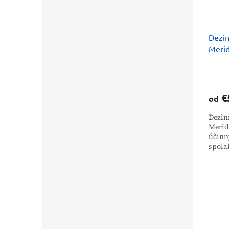
Dezin
Merid
€
od
Dezin
Merid
účinn
spoľa
Zlože
elimin