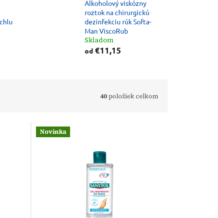
Alkoholový viskózny
roztok na chirurgickú
ýchlu
dezinfekciu rúk Softa-
Man ViscoRub
Skladom
€11,15
od
40
položiek celkom
Novinka