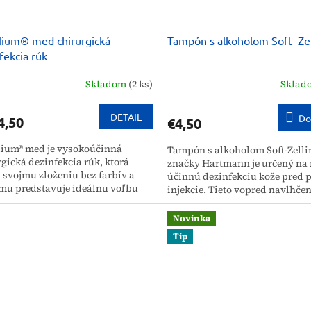
llium® med chirurgická
Tampón s alkoholom Soft- Ze
fekcia rúk
Skladom
(2 ks)
Skla
DETAIL
Do
4,50
€4,50
llium® med je vysokoúčinná
Tampón s alkoholom Soft-Zelli
gická dezinfekcia rúk, ktorá
značky Hartmann je určený na 
 svojmu zloženiu bez farbív a
účinnú dezinfekciu kože pred
mu predstavuje ideálnu voľbu
injekcie. Tieto vopred navlhče
oby s citlivou pokožkou....
tampóny predstavujú spoľahliv
Novinka
Tip