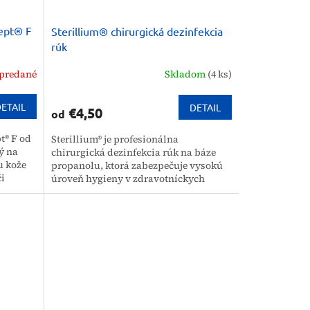
ept® F
Sterillium® chirurgická dezinfekcia
rúk
predané
Skladom
(4 ks)
ETAIL
DETAIL
€4,50
od
t® F od
Sterillium® je profesionálna
ý na
chirurgická dezinfekcia rúk na báze
u kože
propanolu, ktorá zabezpečuje vysokú
či
úroveň hygieny v zdravotníckych
..
zariadeniach. Vďaka zloženiu bez
parfumácie...