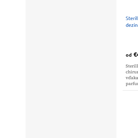
Steri
dezin
€
od
Steri
chirur
vďaka
parfu
pre os