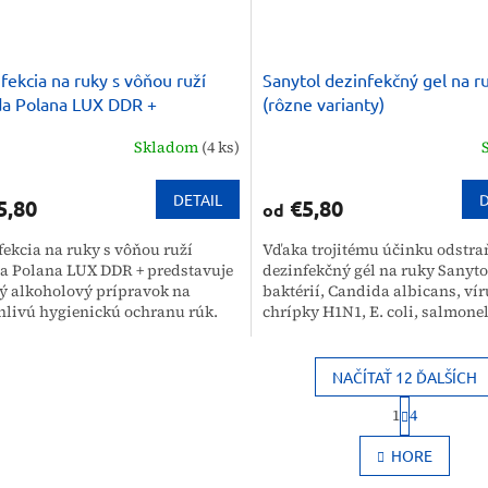
fekcia na ruky s vôňou ruží
Sanytol dezinfekčný gel na r
a Polana LUX DDR +
(rôzne varianty)
Skladom
(4 ks)
DETAIL
D
5,80
€5,80
od
fekcia na ruky s vôňou ruží
Vďaka trojitému účinku odstra
a Polana LUX DDR + predstavuje
dezinfekčný gél na ruky Sanyto
ý alkoholový prípravok na
baktérií, Candida albicans, ví
hlivú hygienickú ochranu rúk.
chrípky H1N1, E. coli, salmonel
nie s obsahom glycerínu
listérie, vírusu herpesu, zlatého
uje...
NAČÍTAŤ 12 ĎALŠÍCH
S
1
4
t
O
r
v
HORE
á
l
n
á