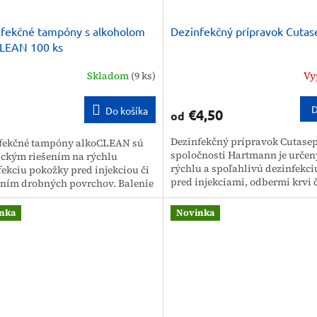
fekčné tampóny s alkoholom
Dezinfekčný prípravok Cutas
CLEAN 100 ks
Skladom
(9 ks)
Vy
D
Do košíka
€4,50
od
Dezinfekčný prípravok Cutasep
fekčné tampóny alkoCLEAN sú
spoločnosti Hartmann je určen
ickým riešením na rýchlu
rýchlu a spoľahlivú dezinfekci
fekciu pokožky pred injekciou či
pred injekciami, odbermi krvi 
ením drobných povrchov. Balenie
chirurgickými zákrokmi. Tento.
je 100 kusov nesterilných...
nka
Novinka