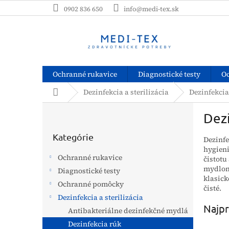
Prejsť
0902 836 650
info@medi-tex.sk
na
obsah
Ochranné rukavice
Diagnostické testy
O
Domov
Dezinfekcia a sterilizácia
Dezinfekcia
B
Dezi
o
Preskočiť
č
kategórie
Kategórie
Dezinf
n
hygieni
ý
Ochranné rukavice
čistotu
p
mydlom.
Diagnostické testy
a
klasick
Ochranné pomôcky
n
čisté.
e
Dezinfekcia a sterilizácia
Najpr
l
Antibakteriálne dezinfekčné mydlá
Dezinfekcia rúk