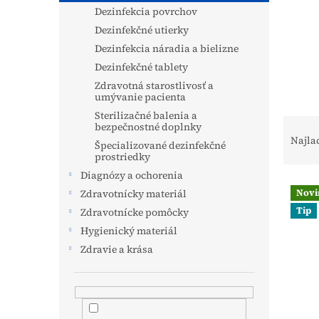
Dezinfekcia povrchov
Dezinfekčné utierky
Dezinfekcia náradia a bielizne
Dezinfekčné tablety
Zdravotná starostlivosť a
umývanie pacienta
Sterilizačné balenia a
R
bezpečnostné doplnky
a
Najla
Špecializované dezinfekčné
d
prostriedky
e
Diagnózy a ochorenia
V
n
Zdravotnícky materiál
Novi
ý
i
Tip
Zdravotnícke pomôcky
p
e
i
Hygienický materiál
p
s
r
Zdravie a krása
p
o
r
d
o
u
d
k