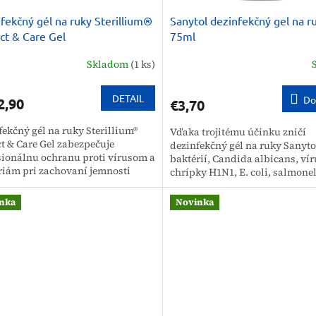
fekčný gél na ruky Sterillium®
Sanytol dezinfekčný gel na r
ct & Care Gel
75ml
Skladom
(1 ks)
DETAIL
Do
2,90
€3,70
fekčný gél na ruky Sterillium®
Vďaka trojitému účinku zničí
ct & Care Gel zabezpečuje
dezinfekčný gél na ruky Sanyto
sionálnu ochranu proti vírusom a
baktérií, Candida albicans, ví
riám pri zachovaní jemnosti
chrípky H1N1, E. coli, salmonel
ky. Tento prípravok od značky...
listérie, vírusu herpesu, zlatého
nka
Novinka