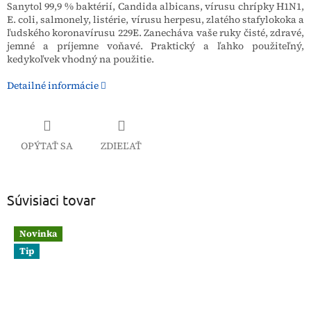
Sanytol 99,9 % baktérií, Candida albicans, vírusu chrípky H1N1,
E. coli, salmonely, listérie, vírusu herpesu, zlatého stafylokoka a
ľudského koronavírusu 229E.
Zanecháva vaše ruky čisté, zdravé,
jemné a príjemne voňavé.
Praktický a ľahko použiteľný,
kedykoľvek vhodný na použitie.
Detailné informácie
OPÝTAŤ SA
ZDIEĽAŤ
Súvisiaci tovar
Novinka
Tip