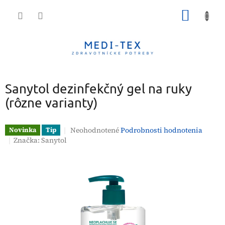
Prejsť
NÁKU
na
obsah
KOŠÍK
Sanytol dezinfekčný gel na ruky
(rôzne varianty)
Priemerné
Neohodnotené
Podrobnosti hodnotenia
Novinka
Tip
hodnotenie
Značka:
Sanytol
produktu
je
0,0
z
5
hviezdičiek.