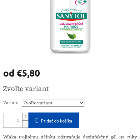
od
€5,80
Jednotková
Zvoľte variant
cena:
Variant
Pridať do košíka
Vďaka trojitému účinku odstraňuje dezinfekčný gél na ruky