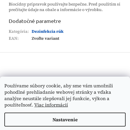
Biocídny prípravok používajte bezpečne. Pred použitím si
prečítajte údaje na obale a informácie o výrobku.
Dodatočné parametre
Kategória
:
Dezinfekcia rúk
EAN
:
Zvoľte variant
Z
á
p
ä
t
Vyhľadávanie
Používame súbory cookie, aby sme vám umožnili
i
pohodlné prehliadanie webovej stránky a vďaka
e
HĽADAŤ
analýze neustále zlepšovali jej funkcie, výkon a
použiteľnosť.
Viac informácií
Nastavenie
Vytvoril Shoptet