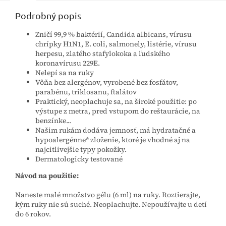
Podrobný popis
Zničí 99,9 % baktérií, Candida albicans, vírusu
chrípky H1N1, E. coli, salmonely, listérie, vírusu
herpesu, zlatého stafylokoka a ľudského
koronavírusu 229E.
Nelepí sa na ruky
Vôňa bez alergénov, vyrobené bez fosfátov,
parabénu, triklosanu, ftalátov
Praktický, neoplachuje sa, na široké použitie: po
výstupe z metra, pred vstupom do reštaurácie, na
benzínke...
Našim rukám dodáva jemnosť, má hydratačné a
hypoalergénne* zloženie, ktoré je vhodné aj na
najcitlivejšie typy pokožky.
Dermatologicky testované
Návod na použitie:
Naneste malé množstvo gélu (6 ml) na ruky. Roztierajte,
kým ruky nie sú suché. Neoplachujte. Nepoužívajte u detí
do 6 rokov.