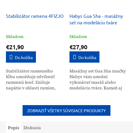
Stabilizátor ramena 4FIZJO
Habys Gua Sha - masážny
set na modeláciu tváre
Skladom
Skladom
€21,90
€27,90
Do košíka
Do košíka
Stabilizátor ramenného
Masážny set Gua Sha značky
kĺbu umožňuje zdvihnúť
Habys vám umožní
ramennú kosť. Znižuje
vykonávať masáž alebo
napätie v oblasti ramien,
modeláciu tváre. Kameň aj
vďaka čomu zlepšuje
valček sú vyrobené z
stabilitu a znižuje tlak na
pravého ružového kremeňa a
túto časť tela. Ramenný...
celá súprava je zabalená v...
ZOBRAZIŤ VŠETKY SÚVISIACE PRODUKTY
Popis
Diskusia