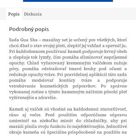
Popis
Diskusia
Podrobný popis
Sada Gua Sha – masážny set je určený pre všetkých, ktorí
chcú dbať o stav svojej pleti, zlepšiť jej vzhľad a spevniť ju.
Pri každodennom používaní kameň podporuje krvný obeh
a zlepšuje tok lymfy, čím pomáha eliminovať nepríjemné
opuchy. Chlad vyžarovaný kremenným valčekom zužuje
póry, pomáha odstraňovať tmavé kruhy pod očami a
redukuje opuchy tváre. Pri pravidelnej aplikácii táto sada
pomáha modelovať kontúry tváre a podporuje
vstrebávanie kozmetických prípravkov. Po správne
vykonanej rutine s týmto kamenným náčiním pôsobí pleť
vyživenejšie a zdravšie.
Kameň aj valček sú vhodné na každodennú starostlivosť,
ráno aj večer. Pred použitím odporúčame súpravu
umiestniť na niekoľko minút do chladničky, aby pri
masáži plnila svoju funkciu čo najefektívnejšie. Jednotlivé
okraje kameňa sú špeciálne prispôsobené na použitie na