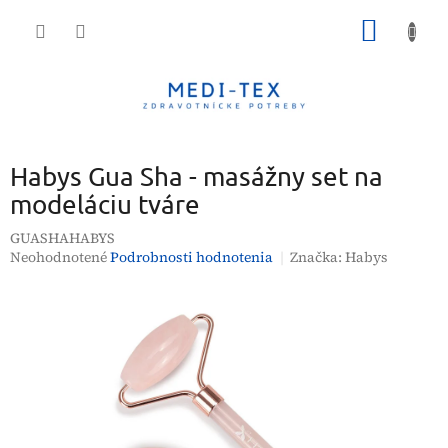
Prejsť
NÁKU
na
obsah
KOŠÍK
Habys Gua Sha - masážny set na
modeláciu tváre
GUASHAHABYS
Priemerné
Neohodnotené
Podrobnosti hodnotenia
Značka:
Habys
hodnotenie
produktu
je
0,0
z
5
hviezdičiek.