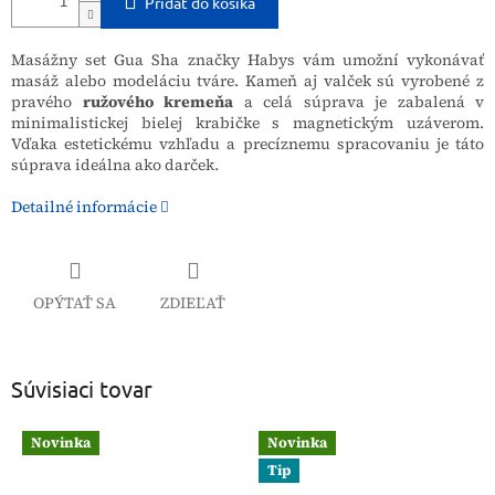
Pridať do košíka
Masážny set Gua Sha značky Habys vám umožní vykonávať
masáž alebo modeláciu tváre. Kameň aj valček sú vyrobené z
pravého
ružového kremeňa
a celá súprava je zabalená v
minimalistickej bielej krabičke s magnetickým uzáverom.
Vďaka estetickému vzhľadu a precíznemu spracovaniu je táto
súprava ideálna ako darček.
Detailné informácie
OPÝTAŤ SA
ZDIEĽAŤ
Súvisiaci tovar
Novinka
Novinka
Tip