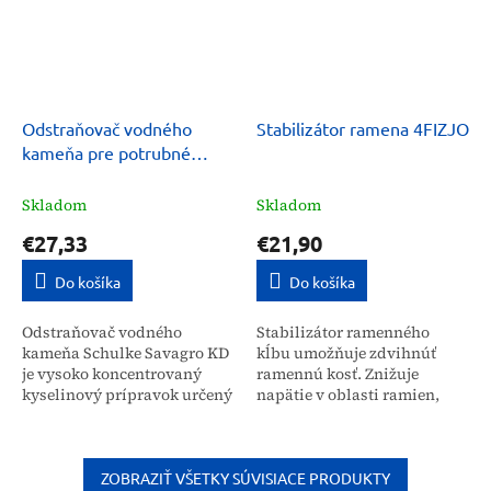
Odstraňovač vodného
Stabilizátor ramena 4FIZJO
kameňa pre potrubné
systémy, tanky Schulke
Savagro KD 5 kg
Skladom
Skladom
€27,33
€21,90
Do košíka
Do košíka
Odstraňovač vodného
Stabilizátor ramenného
kameňa Schulke Savagro KD
kĺbu umožňuje zdvihnúť
je vysoko koncentrovaný
ramennú kosť. Znižuje
kyselinový prípravok určený
napätie v oblasti ramien,
na efektívne čistenie
vďaka čomu zlepšuje
potrubných systémov,
stabilitu a znižuje tlak na
tankov a uzavretých
túto časť tela. Ramenný...
zariadení....
ZOBRAZIŤ VŠETKY SÚVISIACE PRODUKTY