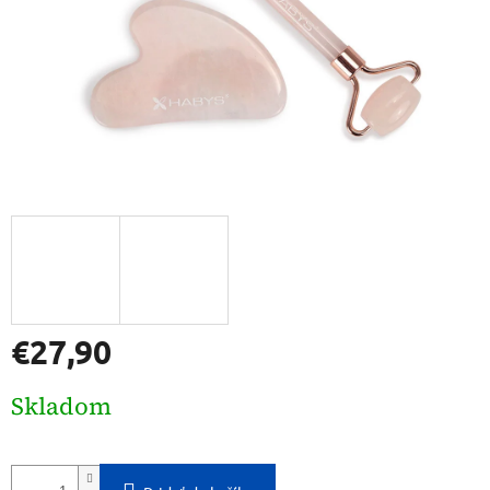
€27,90
Jednotková
Skladom
cena: