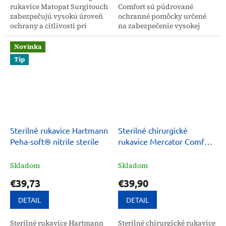
rukavice Matopat Surgitouch
Comfort sú púdrované
zabezpečujú vysokú úroveň
ochranné pomôcky určené
ochrany a citlivosti pri
na zabezpečenie vysokej
náročných medicínskych
ochrany proti
zákrokoch. Balenie obsahuje
mikroorganizmom počas
Novinka
50 párov rukavíc...
chirurgických a všeobecných
Tip
medicínskych...
Sterilné rukavice Hartmann
Sterilné chirurgické
Peha-soft® nitrile sterile
rukavice Mercator Comfort
nepúdrované
Skladom
Skladom
€39,73
€39,90
DETAIL
DETAIL
Sterilné rukavice Hartmann
Sterilné chirurgické rukavice