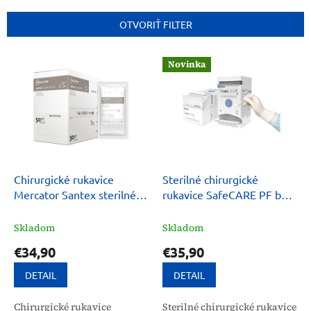
e
n
OTVORIŤ FILTER
i
e
V
p
Novinka
ý
r
p
o
i
d
s
u
p
k
r
t
o
o
d
Chirurgické rukavice
Sterilné chirurgické
v
u
Mercator Santex sterilné
rukavice SafeCARE PF bez
k
nepúdrované
púdru, 50 párov
t
Skladom
Skladom
o
€34,90
€35,90
v
DETAIL
DETAIL
Chirurgické rukavice
Sterilné chirurgické rukavice