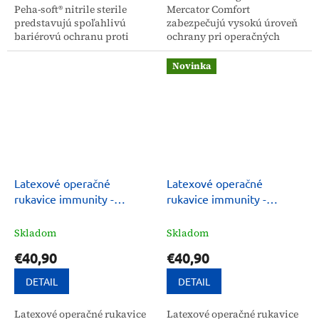
Peha-soft® nitrile sterile
Mercator Comfort
predstavujú spoľahlivú
zabezpečujú vysokú úroveň
bariérovú ochranu proti
ochrany pri operačných
patogénom, chemikáliám a
zákrokoch a medicínskych
cytostatikám pri
procedúrach. Vďaka
Novinka
medicínskych zákrokoch.
nepúdrovej úprave a vysokej
Tieto...
pružnosti...
Latexové operačné
Latexové operačné
rukavice immunity -
rukavice immunity -
sterilné nepúdrované
sterilné púdrované
Skladom
Skladom
€40,90
€40,90
DETAIL
DETAIL
Latexové operačné rukavice
Latexové operačné rukavice