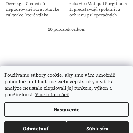
Dermagel Coated sú
rukavice Matopat Surgitouch
nepúdrované zdravotnícke
H predstavujú spoľahlivú
rukavice, ktoré vďaka
ochranu pri operačných
špeciálnej polymérovej
zákrokoch, pričom
vrstve umožňujú jednoduché
zabezpečujú vysoký komfort
10
položiek celkom
O
nasadenie aj na vlhké ruky.
vďaka vnútornej gélovej...
v
Tieto...
Z
l
á
á
d
p
a
ä
c
t
Vyhľadávanie
i
Používame súbory cookie, aby sme vám umožnili
i
e
pohodlné prehliadanie webovej stránky a vďaka
e
p
HĽADAŤ
analýze neustále zlepšovali jej funkcie, výkon a
r
v
použiteľnosť.
Viac informácií
k
y
Nastavenie
v
Vytvoril Shoptet
ý
p
i
Odmietnuť
Súhlasím
Copyright 2026
Medi-Tex
. Všetky práva vyhradené.