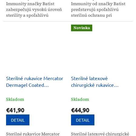
Immunity značky Batist
Immunity od značky Batist
zabezpečujú vysokú úroveň
predstavujú spoľahlivú
sterility a spoľahlivú
sterilnú ochranu pri
ochranu pri chirurgických
chirurgických zákrokoch a
zákrokoch. Sú vybavené
medicínskych výkonoch.
Novinka
textúrovaným povrchom
Vďaka anatomickému tvaru
pre...
a...
Sterilné rukavice Mercator
Sterilné latexové
Dermagel Coated
chirurgické rukavice
nepúdrované
Matopat Surgitouch H (50
párov)
Skladom
Skladom
€41,90
€44,90
DETAIL
DETAIL
Sterilné rukavice Mercator
Sterilné latexové chirurgické