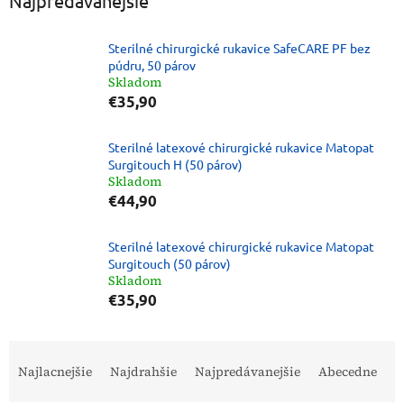
Najpredávanejšie
Sterilné chirurgické rukavice SafeCARE PF bez
púdru, 50 párov
Skladom
€35,90
Sterilné latexové chirurgické rukavice Matopat
Surgitouch H (50 párov)
Skladom
€44,90
Sterilné latexové chirurgické rukavice Matopat
Surgitouch (50 párov)
Skladom
€35,90
R
a
Najlacnejšie
Najdrahšie
Najpredávanejšie
Abecedne
d