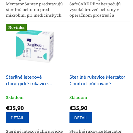
Mercator Santex predstavujú
SafeCARE PF zabezpečujú
sterilnú ochranu pred
vysokú úroveň ochrany v
mikróbmi pri medicínskych
operačnom prostredí a
zákrokoch a úkonoch
vďaka svojmu vyhotoveniu
vyžadujúcich vysokú úroveň
bez púdru minimalizujú
Novinka
hygieny. Tieto latexové
riziko nežiaducich reakcií....
rukavice...
Sterilné latexové
Sterilné rukavice Mercator
chirurgické rukavice
Comfort púdrované
Matopat Surgitouch (50
párov)
Skladom
Skladom
€35,90
€35,90
DETAIL
DETAIL
Sterilné latexové chirurgické
Sterilné rukavice Mercator