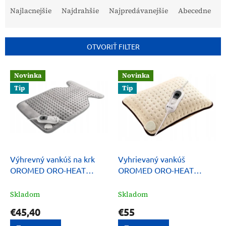
a
Najlacnejšie
Najdrahšie
Najpredávanejšie
Abecedne
d
e
n
OTVORIŤ FILTER
i
e
V
p
Novinka
Novinka
ý
r
Tip
Tip
p
o
i
d
s
u
p
k
r
t
o
o
d
Výhrevný vankúš na krk
Vyhrievaný vankúš
v
u
OROMED ORO-HEAT
OROMED ORO-HEAT
k
NECK
PILLOW
t
Skladom
Skladom
o
€45,40
€55
v