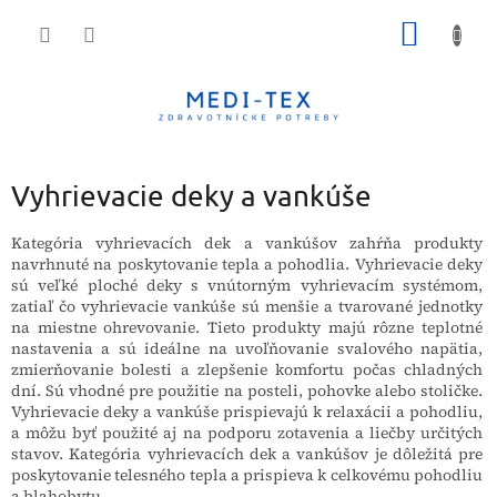
Prejsť
NÁKU
na
obsah
KOŠÍK
Vyhrievacie deky a vankúše
Kategória vyhrievacích dek a vankúšov zahŕňa produkty
navrhnuté na poskytovanie tepla a pohodlia. Vyhrievacie deky
sú veľké ploché deky s vnútorným vyhrievacím systémom,
zatiaľ čo vyhrievacie vankúše sú menšie a tvarované jednotky
na miestne ohrevovanie. Tieto produkty majú rôzne teplotné
nastavenia a sú ideálne na uvoľňovanie svalového napätia,
zmierňovanie bolesti a zlepšenie komfortu počas chladných
dní. Sú vhodné pre použitie na posteli, pohovke alebo stoličke.
Vyhrievacie deky a vankúše prispievajú k relaxácii a pohodliu,
a môžu byť použité aj na podporu zotavenia a liečby určitých
stavov. Kategória vyhrievacích dek a vankúšov je dôležitá pre
poskytovanie telesného tepla a prispieva k celkovému pohodliu
a blahobytu.