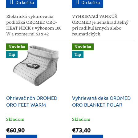
Do košíka
Do košíka
Elektrická vykurovacia
VYHRIEVACÍ VANKÚŠ
podložka OROMED ORO-
OROMED je nenahraditeľný
HEAT NECK s výkonom 100
pri radikulárnych alebo
W a rozmermi 63 x 42
reumatických
cm spríjemní každú chvíľu
bolestiach. Jemným a
relaxu. Rýchlo sa zahrieva
rovnomerným zahrievaním
Novinka
Novinka
a...
celého tela zlepšuje krvný
Tip
Tip
obeh, čo následne...
Ohrievač nôh OROMED
Vyhrievaná deka OROMED
ORO-FEET WARM
ORO-BLANKET POLAR
Skladom
Skladom
€60,90
€73,40