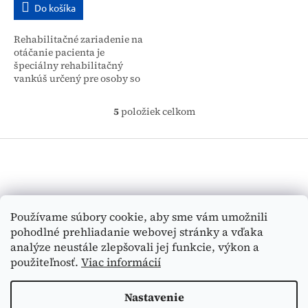
Do košíka
Rehabilitačné zariadenie na
otáčanie pacienta je
špeciálny rehabilitačný
vankúš určený pre osoby so
zníženou pohyblivosťou,
chorých, starých ľudí a
5
položiek celkom
O
zdravotne postihnutých....
v
Z
l
á
á
d
p
a
ä
c
t
Vyhľadávanie
i
Používame súbory cookie, aby sme vám umožnili
i
e
pohodlné prehliadanie webovej stránky a vďaka
e
p
HĽADAŤ
analýze neustále zlepšovali jej funkcie, výkon a
r
v
použiteľnosť.
Viac informácií
k
y
Nastavenie
v
Vytvoril Shoptet