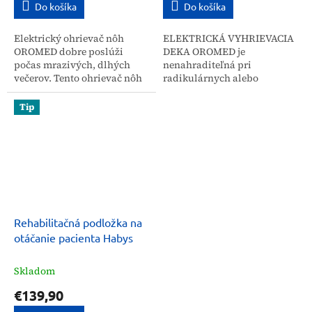
Do košíka
Do košíka
Elektrický ohrievač nôh
ELEKTRICKÁ VYHRIEVACIA
OROMED dobre poslúži
DEKA OROMED je
počas mrazivých, dlhých
nenahraditeľná pri
večerov. Tento ohrievač nôh
radikulárnych alebo
je ideálnym darčekom pre
reumatických
každého, kto nemá rád doma
bolestiach. Jemným a
Tip
chladné počasie. ORO-FEET...
rovnomerným zahrievaním
celého tela zlepšuje krvný
obeh, čo...
Rehabilitačná podložka na
otáčanie pacienta Habys
Skladom
€139,90