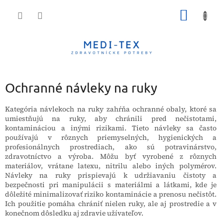
Prejsť
NÁKU
na
obsah
KOŠÍK
Ochranné návleky na ruky
Kategória návlekoch na ruky zahŕňa ochranné obaly, ktoré sa
umiestňujú na ruky, aby chránili pred nečistotami,
kontamináciou a inými rizikami. Tieto návleky sa často
používajú v rôznych priemyselných, hygienických a
profesionálnych prostrediach, ako sú potravinárstvo,
zdravotníctvo a výroba. Môžu byť vyrobené z rôznych
materiálov, vrátane latexu, nitrilu alebo iných polymérov.
Návleky na ruky prispievajú k udržiavaniu čistoty a
bezpečnosti pri manipulácii s materiálmi a látkami, kde je
dôležité minimalizovať riziko kontaminácie a prenosu nečistôt.
Ich použitie pomáha chrániť nielen ruky, ale aj prostredie a v
konečnom dôsledku aj zdravie užívateľov.