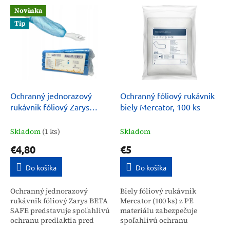
V
p
Novinka
ý
r
Tip
p
o
i
d
s
u
p
k
r
t
o
o
d
Ochranný jednorazový
Ochranný fóliový rukávnik
v
u
rukávnik fóliový Zarys
biely Mercator, 100 ks
k
BETA SAFE
t
Skladom
(1 ks)
Skladom
o
€4,80
€5
v
Do košíka
Do košíka
Ochranný jednorazový
Biely fóliový rukávnik
rukávnik fóliový Zarys BETA
Mercator (100 ks) z PE
SAFE predstavuje spoľahlivú
materiálu zabezpečuje
ochranu predlaktia pred
spoľahlivú ochranu
vlhkosťou a znečistením v
predlaktia v prostrediach s