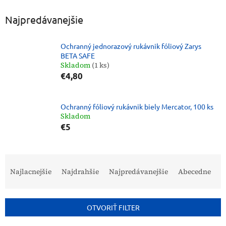
Najpredávanejšie
Ochranný jednorazový rukávnik fóliový Zarys
BETA SAFE
Skladom
(1 ks)
€4,80
Ochranný fóliový rukávnik biely Mercator, 100 ks
Skladom
€5
R
a
Najlacnejšie
Najdrahšie
Najpredávanejšie
Abecedne
d
e
n
OTVORIŤ FILTER
i
e