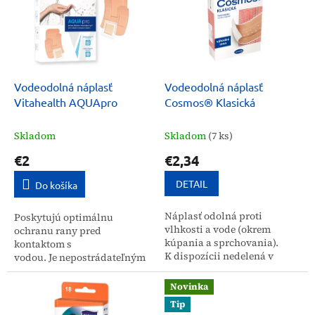
o
i
d
s
u
p
k
r
t
o
o
d
Vodeodolná náplasť
Vodeodolná náplasť
v
u
Vitahealth AQUApro
Cosmos® Klasická
k
t
Skladom
Skladom
(7 ks)
o
€2
€2,34
v
DETAIL
Do košíka
Náplasť odolná proti
Poskytujú optimálnu
vlhkosti a vode (okrem
ochranu rany pred
kúpania a sprchovania).
kontaktom s
K dispozícii nedelená v
vodou. Je nepostrádateľným
dvoch veľkostiach.
prvkom pri cestovaní,
výletoch do hôr alebo kúpaní
Novinka
v bazéne. Náplasti...
Tip