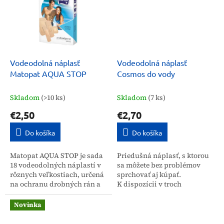
Vodeodolná náplasť
Vodeodolná náplasť
Matopat AQUA STOP
Cosmos do vody
Skladom
(>10 ks)
Skladom
(7 ks)
€2,50
€2,70
Do košíka
Do košíka
Matopat AQUA STOP je sada
Priedušná náplasť, s ktorou
18 vodeodolných náplastí v
sa môžete bez problémov
rôznych veľkostiach, určená
sprchovať aj kúpať.
na ochranu drobných rán a
K dispozícii v troch
odrenín. Sú ideálne pre
veľkostiach.
miesta vystavené vlhkosti,
Novinka
spoľahlivo chránia...