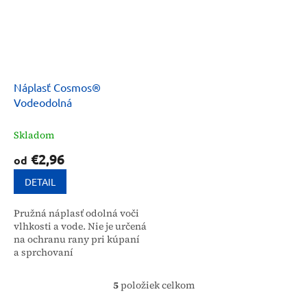
Náplasť Cosmos®
Vodeodolná
Skladom
€2,96
od
DETAIL
Pružná náplasť odolná voči
vlhkosti a vode. Nie je určená
na ochranu rany pri kúpaní
a sprchovaní
5
položiek celkom
O
v