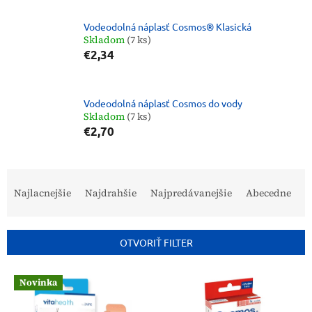
Vodeodolná náplasť Cosmos® Klasická
Skladom
(7 ks)
€2,34
Vodeodolná náplasť Cosmos do vody
Skladom
(7 ks)
€2,70
R
a
Najlacnejšie
Najdrahšie
Najpredávanejšie
Abecedne
d
e
n
OTVORIŤ FILTER
i
e
V
p
Novinka
ý
r
p