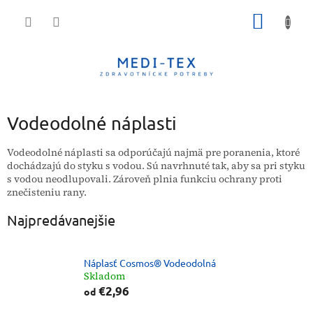
Prejsť
NÁKU
na
obsah
KOŠÍK
Vodeodolné náplasti
Vodeodolné náplasti sa odporúčajú najmä pre poranenia, ktoré
dochádzajú do styku s vodou. Sú navrhnuté tak, aby sa pri styku
s vodou neodlupovali. Zároveň plnia funkciu ochrany proti
znečisteniu rany.
Najpredávanejšie
Náplasť Cosmos® Vodeodolná
Skladom
€2,96
od