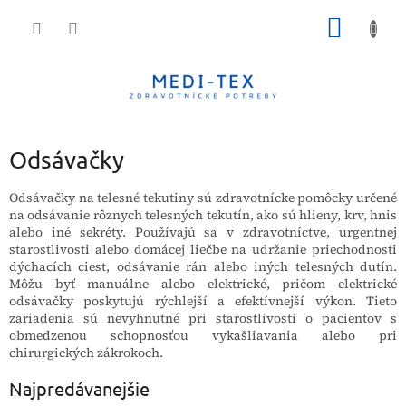
Prejsť
NÁKU
na
obsah
KOŠÍK
Odsávačky
Odsávačky na telesné tekutiny sú zdravotnícke pomôcky určené
na odsávanie rôznych telesných tekutín, ako sú hlieny, krv, hnis
alebo iné sekréty. Používajú sa v zdravotníctve, urgentnej
starostlivosti alebo domácej liečbe na udržanie priechodnosti
dýchacích ciest, odsávanie rán alebo iných telesných dutín.
Môžu byť manuálne alebo elektrické, pričom elektrické
odsávačky poskytujú rýchlejší a efektívnejší výkon. Tieto
zariadenia sú nevyhnutné pri starostlivosti o pacientov s
obmedzenou schopnosťou vykašliavania alebo pri
chirurgických zákrokoch.
Najpredávanejšie