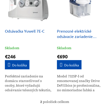
o
i
d
s
u
p
k
r
t
o
o
d
Odsávačka Yuwell 7E-C
Prenosné elektrické
v
u
odsávacie zariadenie
k
DeVilbiss VacuAide 7325P-
t
I
Skladom
Skladom
o
€246
€690
v
Do košíka
Do košíka
Perfektné zariadenie na
Model 7325P-I od
domácu starostlivosť o
renomovanej značky Drive
osoby, ktoré vyžadujú
DeVilbiss je profesionálna,
odsávanie telesných tekutín,
no mimoriadne ľahká a
hlienov ap., cez ústnu
mobilná medicínska
dutinu, nos alebo hrtan.
odsávačka určená na rýchlu
2
položiek celkom
O
Značka Yuwell je
a účinnú evakuáciu sekrétov
v
svetoznámy...
z dýchacích...