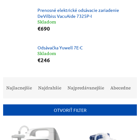
Prenosné elektrické odsávacie zariadenie
DeVilbiss VacuAide 7325P-I
Skladom
€690
Odsávačka Yuwell 7E-C
Skladom
€246
R
a
Najlacnejšie
Najdrahšie
Najpredávanejšie
Abecedne
d
e
n
OTVORIŤ FILTER
i
e
V
p
ý
r
p