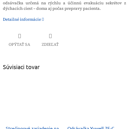
odsávačka určená na rýchlu a účinnú evakuáciu sekrétov z
dýchacích ciest – doma aj počas prepravy pacienta.
Detailné informácie
OPÝTAŤ SA
ZDIEĽAŤ
Súvisiaci tovar
Strečingové zariadenie na
Odsávačka Yuwell 7E-C