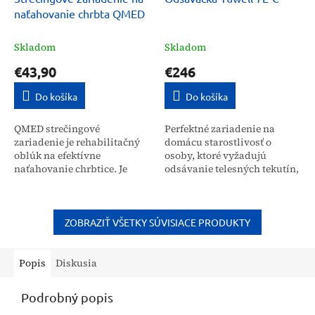
naťahovanie chrbta QMED
Skladom
Skladom
€43,90
€246
Do košíka
Do košíka
QMED strečingové
Perfektné zariadenie na
zariadenie je rehabilitačný
domácu starostlivosť o
oblúk na efektívne
osoby, ktoré vyžadujú
naťahovanie chrbtice. Je
odsávanie telesných tekutín,
určené pre širokú verejnosť,
hlienov ap., cez ústnu
vrátane osôb so sedavým
dutinu, nos alebo hrtan.
životným štýlom, na
Značka Yuwell je
zmiernenie...
svetoznámy...
ZOBRAZIŤ VŠETKY SÚVISIACE PRODUKTY
Popis
Diskusia
Podrobný popis