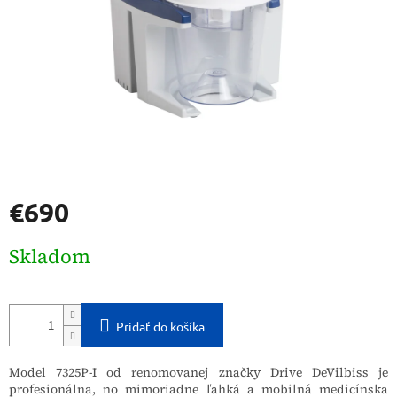
€690
Jednotková
Skladom
cena:
Pridať do košíka
Model 7325P-I od renomovanej značky Drive DeVilbiss je
profesionálna, no mimoriadne ľahká a mobilná medicínska