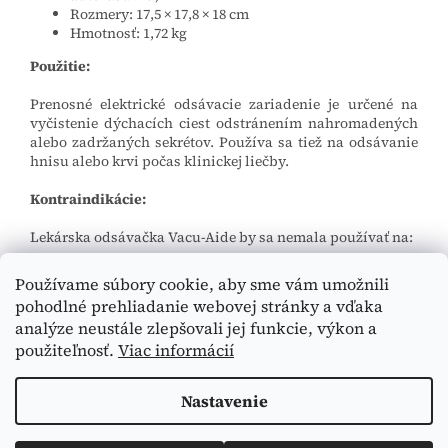
Rozmery: 17,5 × 17,8 × 18 cm
Hmotnosť: 1,72 kg
Použitie:
Prenosné elektrické odsávacie zariadenie je určené na
vyčistenie dýchacích ciest odstránením nahromadených
alebo zadržaných sekrétov. Používa sa tiež na odsávanie
hnisu alebo krvi počas klinickej liečby.
Kontraindikácie:
Lekárska odsávačka Vacu-Aide by sa nemala používať na:
hrudnú drenáž
Používame súbory cookie, aby sme vám umožnili
nasogastrické odsávanie
pohodlné prehliadanie webovej stránky a vďaka
analýze neustále zlepšovali jej funkcie, výkon a
použiteľnosť.
Viac informácií
Z
á
Nastavenie
Vytvoril Shoptet
p
ä