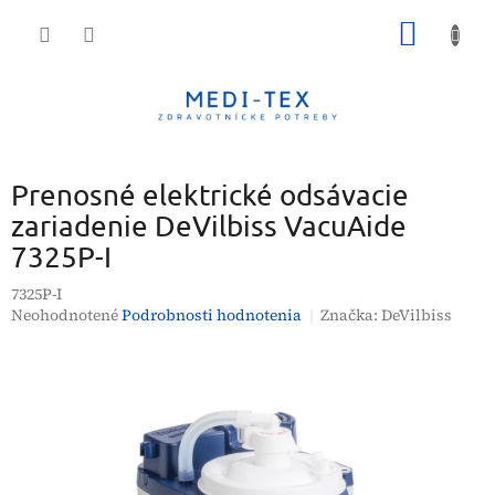
Prejsť
NÁKU
na
obsah
KOŠÍK
Prenosné elektrické odsávacie
zariadenie DeVilbiss VacuAide
7325P-I
7325P-I
Priemerné
Neohodnotené
Podrobnosti hodnotenia
Značka:
DeVilbiss
hodnotenie
produktu
je
0,0
z
5
hviezdičiek.