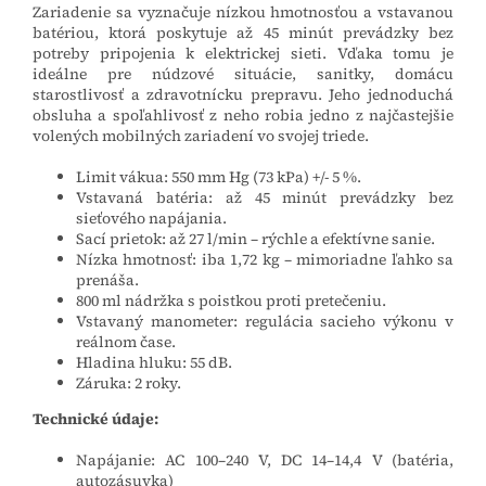
Zariadenie sa vyznačuje nízkou hmotnosťou a vstavanou
batériou, ktorá poskytuje až 45 minút prevádzky bez
potreby pripojenia k elektrickej sieti. Vďaka tomu je
ideálne pre núdzové situácie, sanitky, domácu
starostlivosť a zdravotnícku prepravu. Jeho jednoduchá
obsluha a spoľahlivosť z neho robia jedno z najčastejšie
volených mobilných zariadení vo svojej triede.
Limit vákua: 550 mm Hg (73 kPa) +/- 5 %.
Vstavaná batéria: až 45 minút prevádzky bez
sieťového napájania.
Sací prietok: až 27 l/min – rýchle a efektívne sanie.
Nízka hmotnosť: iba 1,72 kg – mimoriadne ľahko sa
prenáša.
800 ml nádržka s poistkou proti pretečeniu.
Vstavaný manometer: regulácia sacieho výkonu v
reálnom čase.
Hladina hluku: 55 dB.
Záruka: 2 roky.
Technické údaje:
Napájanie: AC 100–240 V, DC 14–14,4 V (batéria,
autozásuvka)