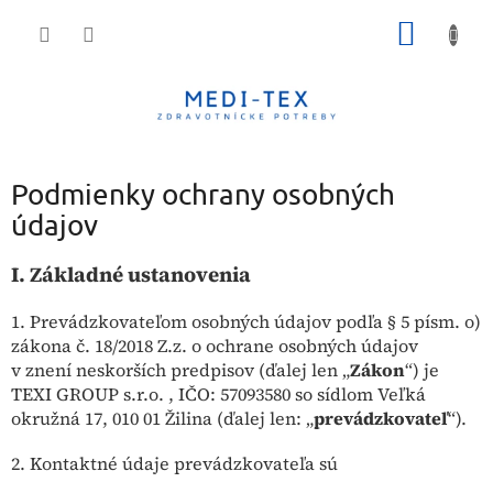
Prejsť
NÁKU
na
obsah
KOŠÍK
Podmienky ochrany osobných
údajov
I.
Základné ustanovenia
1. Prevádzkovateľom osobných údajov podľa § 5 písm. o)
zákona č. 18/2018 Z.z. o ochrane osobných údajov
v znení neskorších predpisov (ďalej len „
Zákon
“) je
TEXI GROUP s.r.o. , IČO: 57093580 so sídlom Veľká
okružná 17, 010 01 Žilina (ďalej len: „
prevádzkovateľ
“).
2. Kontaktné údaje prevádzkovateľa sú