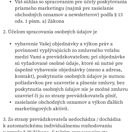
Váš súhlas so spracovaním pre účely poskytovania
priameho marketingu (najmä pre zasielanie
obchodných oznamov a newsletterov) podľa § 13
ods. 1 písm. a) Zákona
2. Účelom spracovania osobných údajov je
vybavenie Vašej objednávky a výkon práv a
povinností vyplývajúcich zo zmluvného vzťahu
medzi Vami a prevádzkovateľom; pri objednávke
sú vyžadované osobné údaje, ktoré sú nutné pre
úspešné vybavenie objednávky (meno a adresa,
kontakt), poskytnutie osobných údajov je nutnou
požiadavkou pre uzavretie a plnenie zmluvy, bez
poskytnutia osobných údajov nie je možné zmluvu
uzavrieť či ju zo strany prevádzkovateľa plniť,
zasielanie obchodných oznamov a výkon ďalších
marketingových aktivít.
3. Zo strany prevádzkovateľa nedochádza / dochádza
k automatickému individuálnemu rozhodovaniu
v zmysle § 28 Zákona. S takým spracovaním ste