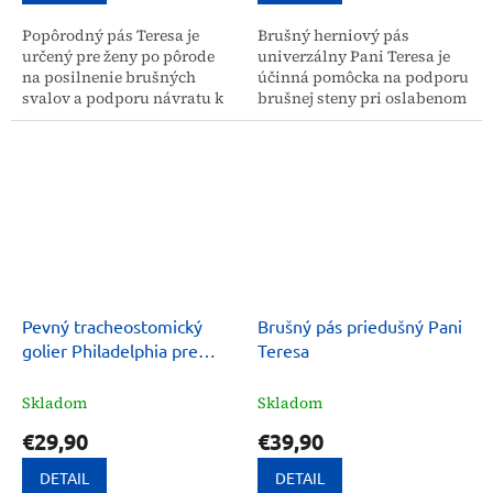
Popôrodný pás Teresa je
Brušný herniový pás
určený pre ženy po pôrode
univerzálny Pani Teresa je
na posilnenie brušných
účinná pomôcka na podporu
svalov a podporu návratu k
brušnej steny pri oslabenom
postave spred tehotenstva.
svalstve alebo výskyte
Pomáha tlmiť bolesť a
prietrže. Pás zmierňuje
znižuje riziko pooperačnej...
bolesť a znižuje riziko...
Pevný tracheostomický
Brušný pás priedušný Pani
golier Philadelphia pre
Teresa
imobilizáciu krčnej chrbtice
Skladom
Skladom
€29,90
€39,90
DETAIL
DETAIL