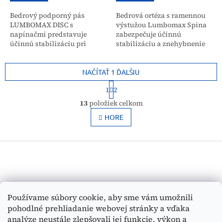
Bedrový podporný pás
Bedrová ortéza s ramennou
LUMBOMAX DISC s
výstužou Lumbomax Spina
napínačmi predstavuje
zabezpečuje účinnú
účinnú stabilizáciu pri
stabilizáciu a znehybnenie
chronických bolestiach
chrbtice pri závažných
chrbta a herniách platničiek.
lumbálno-hrudných
Vďaka systému napínačov
ochoreniach. Vďaka svojej
NAČÍTAŤ 1 ĎALŠIU
umožňuje...
konštrukcii...
S
1
2
t
O
r
13
položiek celkom
v
á
l
HORE
n
k
á
o
d
v
Z
a
a
c
á
n
i
p
i
e
ä
e
p
t
Vyhľadávanie
r
Používame súbory cookie, aby sme vám umožnili
i
v
pohodlné prehliadanie webovej stránky a vďaka
e
k
HĽADAŤ
analýze neustále zlepšovali jej funkcie, výkon a
y