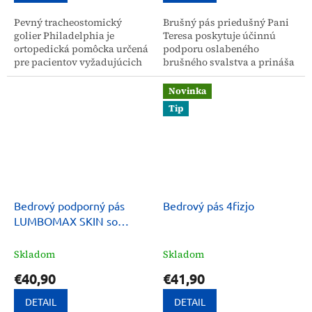
Pevný tracheostomický
Brušný pás priedušný Pani
golier Philadelphia je
Teresa poskytuje účinnú
ortopedická pomôcka určená
podporu oslabeného
pre pacientov vyžadujúcich
brušného svalstva a prináša
stabilizáciu krčnej chrbtice.
úľavu pri problémoch s
Zabezpečuje účinnú
herniou. Použitý priedušný
Novinka
imobilizáciu krku pri
materiál zabezpečuje
Tip
traume...
vysoký...
Bedrový podporný pás
Bedrový pás 4fizjo
LUMBOMAX SKIN so
silikónovou podložkou
Skladom
Skladom
€40,90
€41,90
DETAIL
DETAIL