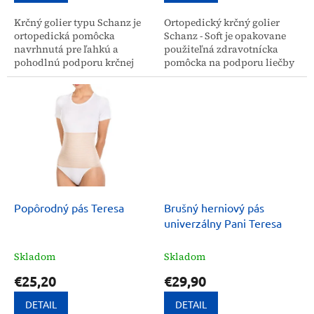
Krčný golier typu Schanz je
Ortopedický krčný golier
ortopedická pomôcka
Schanz - Soft je opakovane
navrhnutá pre ľahkú a
použiteľná zdravotnícka
pohodlnú podporu krčnej
pomôcka na podporu liečby
chrbtice. Je určený pre osoby
a rehabilitácie krčnej
s bolesťami krku,
chrbtice. Čiastočne
nepohodlím v ramenách,...
znehybňuje, koriguje a...
Popôrodný pás Teresa
Brušný herniový pás
univerzálny Pani Teresa
Skladom
Skladom
€25,20
€29,90
DETAIL
DETAIL