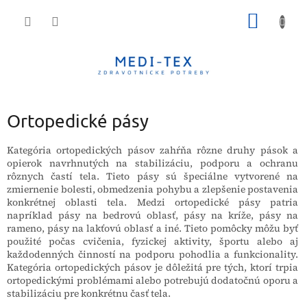
Prejsť
NÁKU
na
obsah
KOŠÍK
Ortopedické pásy
Kategória ortopedických pásov zahŕňa rôzne druhy pások a
opierok navrhnutých na stabilizáciu, podporu a ochranu
rôznych častí tela. Tieto pásy sú špeciálne vytvorené na
zmiernenie bolesti, obmedzenia pohybu a zlepšenie postavenia
konkrétnej oblasti tela. Medzi ortopedické pásy patria
napríklad pásy na bedrovú oblasť, pásy na kríže, pásy na
rameno, pásy na lakťovú oblasť a iné. Tieto pomôcky môžu byť
použité počas cvičenia, fyzickej aktivity, športu alebo aj
každodenných činností na podporu pohodlia a funkcionality.
Kategória ortopedických pásov je dôležitá pre tých, ktorí trpia
ortopedickými problémami alebo potrebujú dodatočnú oporu a
stabilizáciu pre konkrétnu časť tela.