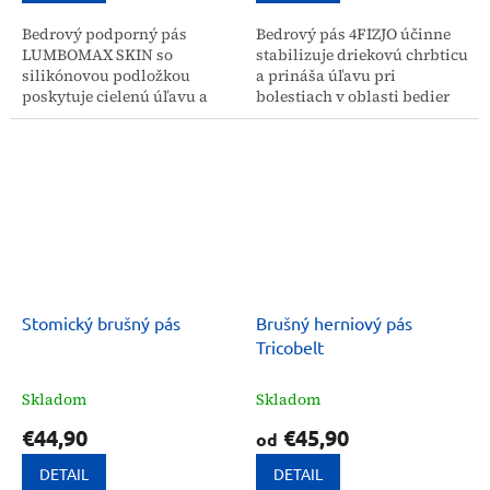
Bedrový podporný pás
Bedrový pás 4FIZJO účinne
LUMBOMAX SKIN so
stabilizuje driekovú chrbticu
silikónovou podložkou
a prináša úľavu pri
poskytuje cielenú úľavu a
bolestiach v oblasti bedier
stabilizáciu pri bolestiach v
tým, že napomáha k
bedrovo-sakrálnej oblasti.
udržaniu správneho držania
Vďaka svojej konštrukcii
tela. Je vhodnou pomôckou...
pomáha...
Stomický brušný pás
Brušný herniový pás
Tricobelt
Skladom
Skladom
€44,90
€45,90
od
DETAIL
DETAIL