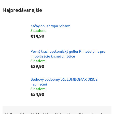
Najpredávanejšie
Krčný golier typu Schanz
Skladom
€14,90
Pevný tracheostomický golier Philadelphia pre
imobilizáciu krčnej chrbtice
Skladom
€29,90
Bedrový podporný pás LUMBOMAX DISC s
napínačmi
Skladom
€54,90
R
a