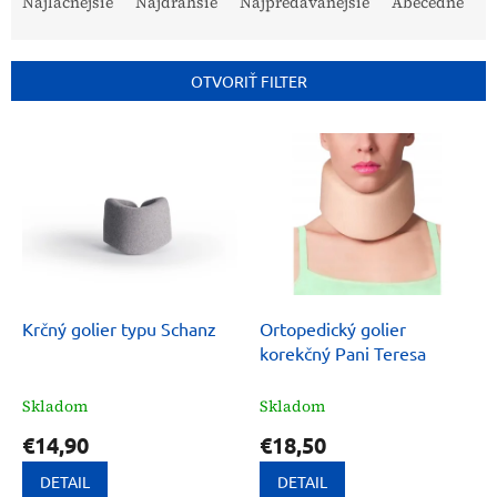
Najlacnejšie
Najdrahšie
Najpredávanejšie
Abecedne
d
e
n
OTVORIŤ FILTER
i
e
V
p
ý
r
p
o
i
d
s
u
p
k
r
t
o
o
d
Krčný golier typu Schanz
Ortopedický golier
v
u
korekčný Pani Teresa
k
t
Skladom
Skladom
o
€14,90
€18,50
v
DETAIL
DETAIL