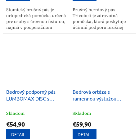
Stomický brušný pás je
Brušný herniový pás
ortopedická pomôcka určená
Tricobelt je zdravotná
pre osoby s črevnou fistulou,
pomôcka, ktorá poskytuje
najmä v pooperačnom
účinnú podporu brušnej
období. Jeho účelom je
steny a pomáha predchádzať
zabrániť vzniku hernie v
zväčšovaniu hernií. Je
oblasti fistuly a podporiť
ideálny na pooperačnú...
už...
Bedrový podporný pás
Bedrová ortéza s
LUMBOMAX DISC s
ramennou výstužou
napínačmi
Lumbomax Spina
Skladom
Skladom
€54,90
€59,90
DETAIL
DETAIL