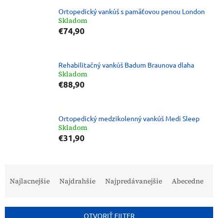
Ortopedický vankúš s pamäťovou penou London
Skladom
€74,90
Rehabilitačný vankúš Badum Braunova dlaha
Skladom
€88,90
Ortopedický medzikolenný vankúš Medi Sleep
Skladom
€31,90
R
a
Najlacnejšie
Najdrahšie
Najpredávanejšie
Abecedne
d
e
n
OTVORIŤ FILTER