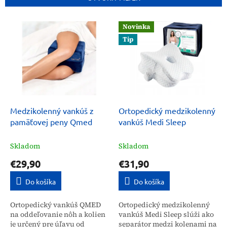
i
e
V
p
Novinka
ý
r
Tip
p
o
i
d
s
u
p
k
r
t
o
o
d
Medzikolenný vankúš z
Ortopedický medzikolenný
v
u
pamäťovej peny Qmed
vankúš Medi Sleep
k
t
Skladom
Skladom
o
€29,90
€31,90
v
Do košíka
Do košíka
Ortopedický vankúš QMED
Ortopedický medzikolenný
na oddeľovanie nôh a kolien
vankúš Medi Sleep slúži ako
je určený pre úľavu od
separátor medzi kolenami na