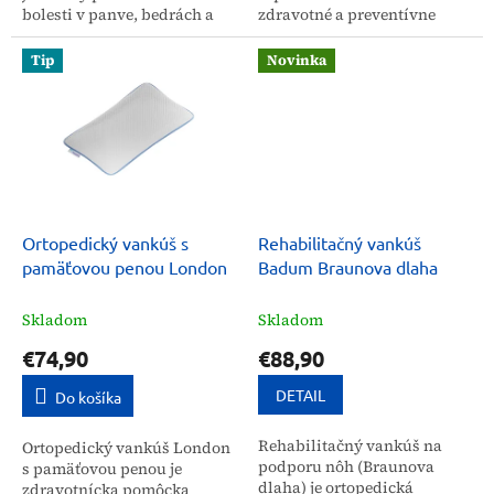
bolesti v panve, bedrách a
zdravotné a preventívne
únavy nôh. Zabezpečuje
účely. Je vhodný pre ľudí po
správne anatomické
operácii bedrového kĺbu
Tip
Novinka
postavenie bokov a panvy
alebo po...
pri...
Ortopedický vankúš s
Rehabilitačný vankúš
pamäťovou penou London
Badum Braunova dlaha
Skladom
Skladom
€74,90
€88,90
DETAIL
Do košíka
Rehabilitačný vankúš na
Ortopedický vankúš London
podporu nôh (Braunova
s pamäťovou penou je
dlaha) je ortopedická
zdravotnícka pomôcka