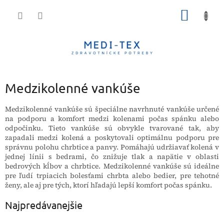
Prejsť
NÁKU
na
obsah
KOŠÍK
Medzikolenné vankúše
Medzikolenné vankúše sú špeciálne navrhnuté vankúše určené
na podporu a komfort medzi kolenami počas spánku alebo
odpočinku. Tieto vankúše sú obvykle tvarované tak, aby
zapadali medzi kolená a poskytovali optimálnu podporu pre
správnu polohu chrbtice a panvy. Pomáhajú udržiavať kolená v
jednej línii s bedrami, čo znižuje tlak a napätie v oblasti
bedrových kĺbov a chrbtice. Medzikolenné vankúše sú ideálne
pre ľudí trpiacich bolesťami chrbta alebo bedier, pre tehotné
ženy, ale aj pre tých, ktorí hľadajú lepší komfort počas spánku.
Najpredávanejšie