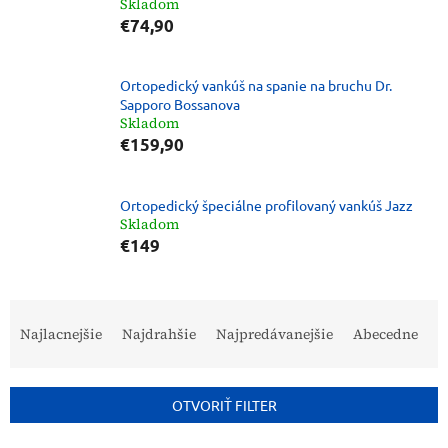
Skladom
€74,90
Ortopedický vankúš na spanie na bruchu Dr.
Sapporo Bossanova
Skladom
€159,90
Ortopedický špeciálne profilovaný vankúš Jazz
Skladom
€149
R
a
Najlacnejšie
Najdrahšie
Najpredávanejšie
Abecedne
d
e
n
OTVORIŤ FILTER
i
e