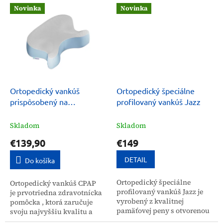
normy . Je navrhnutý tak,
optimálnej podpory počas
Novinka
Novinka
aby...
spánku. Jeho konštrukcia
prispieva...
Ortopedický vankúš
Ortopedický špeciálne
prispôsobený na
profilovaný vankúš Jazz
používanie masky CPAP
Skladom
Skladom
€139,90
€149
DETAIL
Do košíka
Ortopedický špeciálne
Ortopedický vankúš CPAP
profilovaný vankúš Jazz je
je prvotriedna zdravotnícka
vyrobený z kvalitnej
pomôcka , ktorá zaručuje
pamäťovej peny s otvorenou
svoju najvyššiu kvalitu a
bunkovou štruktúrou. Patrí k
spĺňa prísne európske