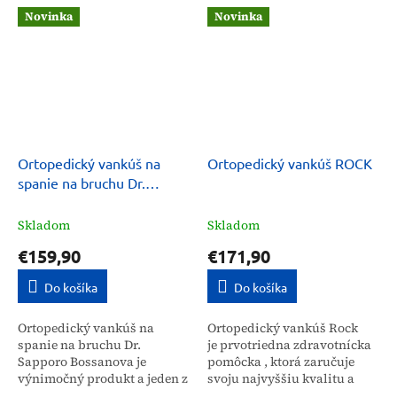
vyhľadávaným pomôckam
normy . Je navrhnutý tak,...
Novinka
Novinka
pre ľudí, ktorí preferujú...
Ortopedický vankúš na
Ortopedický vankúš ROCK
spanie na bruchu Dr.
Sapporo Bossanova
Skladom
Skladom
€159,90
€171,90
Do košíka
Do košíka
Ortopedický vankúš na
Ortopedický vankúš Rock
spanie na bruchu Dr.
je prvotriedna zdravotnícka
Sapporo Bossanova je
pomôcka , ktorá zaručuje
výnimočný produkt a jeden z
svoju najvyššiu kvalitu a
mála vankúšov, ktoré sú
spĺňa prísne európske