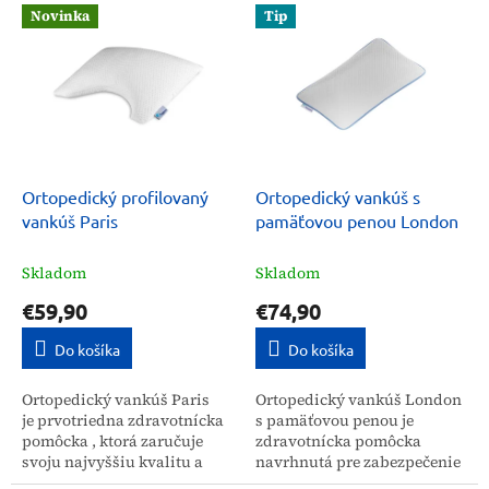
V
p
Novinka
Tip
ý
r
p
o
i
d
s
u
p
k
r
t
o
o
d
Ortopedický profilovaný
Ortopedický vankúš s
v
u
vankúš Paris
pamäťovou penou London
k
t
Skladom
Skladom
o
€59,90
€74,90
v
Do košíka
Do košíka
Ortopedický vankúš Paris
Ortopedický vankúš London
je prvotriedna zdravotnícka
s pamäťovou penou je
pomôcka , ktorá zaručuje
zdravotnícka pomôcka
svoju najvyššiu kvalitu a
navrhnutá pre zabezpečenie
spĺňa prísne európske
maximálneho pohodlia a