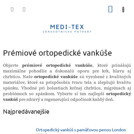
Prejsť
NÁKU
na
obsah
KOŠÍK
Prémiové ortopedické vankúše
Objavte
prémiové ortopedické vankúše
, ktoré prinášajú
maximálne pohodlie a dokonalú oporu pre krk, hlavu aj
chrbticu. Naše
ortopedické vankúše
sú vyrobené z kvalitných
materiálov, ktoré sa prispôsobia tvaru tela a zlepšujú kvalitu
spánku. Vhodné pri bolestiach krčnej chrbtice, migrénach aj
problémoch so spánkom. Vyberte si ten najlepší
ortopedický
vankúš
pre zdravý a regenerujúci odpočinok každý deň.
Najpredávanejšie
Ortopedický vankúš s pamäťovou penou London