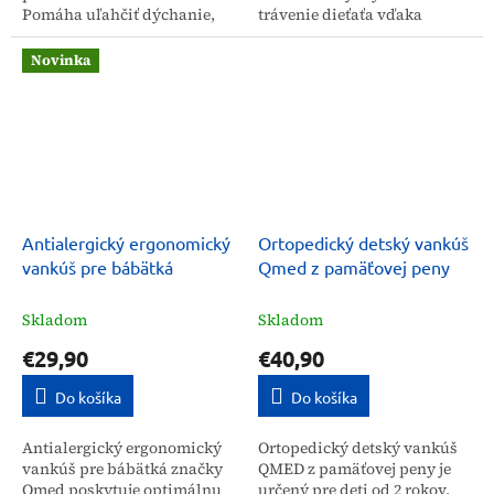
Pomáha uľahčiť dýchanie,
trávenie dieťaťa vďaka
predchádza ublinkávaniu
vyvýšenej polohe hornej
stravy a vytekaniu sekrétov,
časti tela. Táto ortopedická
Novinka
najmä počas nádchy....
pomôcka z pamäťovej peny...
Antialergický ergonomický
Ortopedický detský vankúš
vankúš pre bábätká
Qmed z pamäťovej peny
Skladom
Skladom
€29,90
€40,90
Do košíka
Do košíka
Antialergický ergonomický
Ortopedický detský vankúš
vankúš pre bábätká značky
QMED z pamäťovej peny je
Qmed poskytuje optimálnu
určený pre deti od 2 rokov.