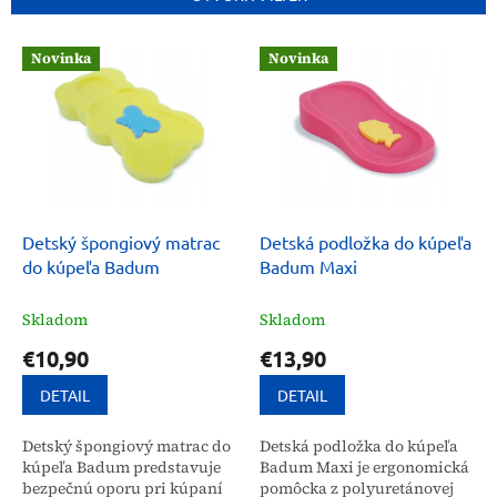
i
e
V
p
Novinka
Novinka
ý
r
p
o
i
d
s
u
p
k
r
t
o
o
d
Detský špongiový matrac
Detská podložka do kúpeľa
v
u
do kúpeľa Badum
Badum Maxi
k
t
Skladom
Skladom
o
€10,90
€13,90
v
DETAIL
DETAIL
Detský špongiový matrac do
Detská podložka do kúpeľa
kúpeľa Badum predstavuje
Badum Maxi je ergonomická
bezpečnú oporu pri kúpaní
pomôcka z polyuretánovej