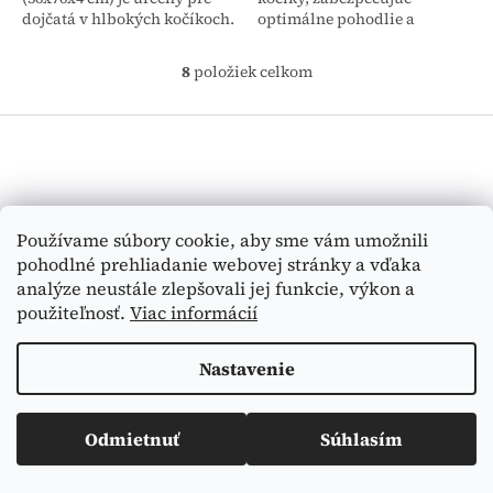
dojčatá v hlbokých kočíkoch.
optimálne pohodlie a
Kombinácia polyuretánovej
vzdušnosť pre bábätká.
peny a kokosovej rohože
Vďaka kombinácii
8
položiek celkom
O
zabezpečuje ortopedickú...
polyuretánovej peny a 3D
v
sieťoviny je...
Z
l
á
á
d
p
a
ä
c
t
Vyhľadávanie
i
Používame súbory cookie, aby sme vám umožnili
i
e
pohodlné prehliadanie webovej stránky a vďaka
e
p
HĽADAŤ
analýze neustále zlepšovali jej funkcie, výkon a
r
v
použiteľnosť.
Viac informácií
k
y
Nastavenie
v
Vytvoril Shoptet
ý
p
i
Odmietnuť
Súhlasím
Copyright 2026
Medi-Tex
. Všetky práva vyhradené.
s
u