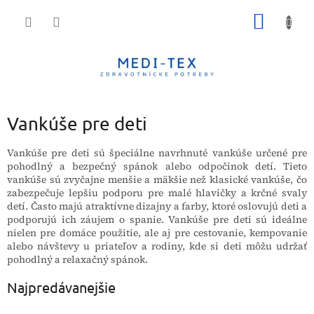
Prejsť
NÁKU
na
obsah
KOŠÍK
Vankúše pre deti
Vankúše pre deti sú špeciálne navrhnuté vankúše určené pre
pohodlný a bezpečný spánok alebo odpočinok detí. Tieto
vankúše sú zvyčajne menšie a mäkšie než klasické vankúše, čo
zabezpečuje lepšiu podporu pre malé hlavičky a krčné svaly
detí. Často majú atraktívne dizajny a farby, ktoré oslovujú deti a
podporujú ich záujem o spanie. Vankúše pre deti sú ideálne
nielen pre domáce použitie, ale aj pre cestovanie, kempovanie
alebo návštevy u priateľov a rodiny, kde si deti môžu udržať
pohodlný a relaxačný spánok.
Najpredávanejšie