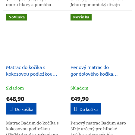
oporu hlavy a pomáha
Jeho ergonomický dizajn
predchádzať deformáciám
podporuje správne
lebky u detí od narodenia do
postavenie hlavy a chrbtice,
Novinka
Novinka
6 mesiacov. Vďaka svojmu...
čím zabezpečuje zdravý a...
Matrac do kočíka s
Penový matrac do
kokosovou podložkou
gondolového kočíka
Badum 36x76x4 cm
Badum Aero 3D
Skladom
Skladom
€48,90
€49,90
Do košíka
Do košíka
Matrac Badum do kočíka s
Penový matrac Badum Aero
kokosovou podložkou
3D je určený pre hlboké
(36x76x4 cm) je určený pre
kočíky, zabezpečujúc