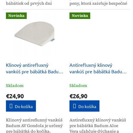
bábätiek od prvých dní
peny, ktorá zaisťuje bezpečné
života až do obdobia
kúpanie bábätiek nad 6 kg a
samostatného sedenia. Táto
65 cm. Vďaka miernemu
Novinka
Novinka
podložka zabezpečuje...
sklonu chráni oči a...
Klinový antirefluxný
Antirefluxný klinový
vankúš pre bábätká Badum
vankúš pre bábätká Badum
AV Gondola
Aloe Vera
Skladom
Skladom
€24,90
€26,90
Do košíka
Do košíka
Klinový antirefluxný vankúš
Antirefluxný klinový vankúš
Badum AV Gondola je určený
pre bábätká Badum Aloe
pre bábätká do kočíka.
Vera uľahčuje dýchanie a