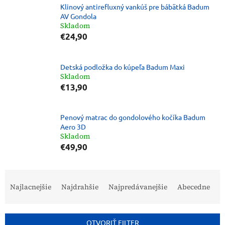
Klinový antirefluxný vankúš pre bábätká Badum
AV Gondola
Skladom
€24,90
Detská podložka do kúpeľa Badum Maxi
Skladom
€13,90
Penový matrac do gondolového kočíka Badum
Aero 3D
Skladom
€49,90
R
a
Najlacnejšie
Najdrahšie
Najpredávanejšie
Abecedne
d
e
n
OTVORIŤ FILTER