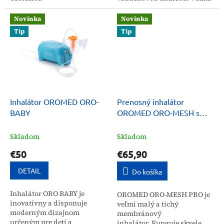
inhalátora. Používa sa pri
tak dlhému káblu a
inhaláciách, aromaterapii a
špeciálnej konštrukcii
Novinka
Novinka
bylinnej medicíne. Je
rozprašovača OROMED, ​​
Tip
Tip
veľmi praktický a...
ktorá...
Inhalátor OROMED ORO-
Prenosný inhalátor
BABY
OROMED ORO-MESH s
adaptérom
Skladom
Skladom
€50
€65,90
DETAIL
Do košíka
Inhalátor ORO BABY je
OROMED ORO-MESH PRO je
inovatívny a disponuje
veľmi malý a tichý
moderným dizajnom
membránový
určeným pre deti a
inhalátor. Funguje skvele