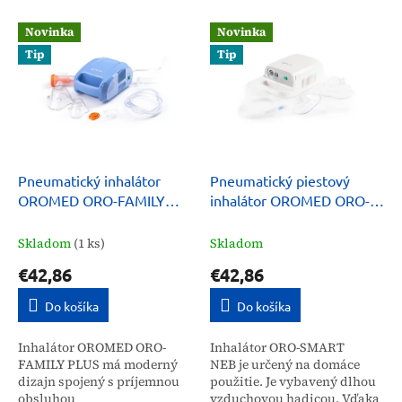
e
V
p
Novinka
Novinka
ý
r
Tip
Tip
p
o
i
d
s
u
p
k
r
t
o
o
d
Pneumatický inhalátor
Pneumatický piestový
v
u
OROMED ORO-FAMILY
inhalátor OROMED ORO-
k
PLUS
SMART NEB
t
Skladom
(1 ks)
Skladom
o
€42,86
€42,86
v
Do košíka
Do košíka
Inhalátor OROMED ORO-
Inhalátor ORO-SMART
FAMILY PLUS má moderný
NEB je určený na domáce
dizajn spojený s príjemnou
použitie. Je vybavený dlhou
obsluhou
vzduchovou hadicou. Vďaka