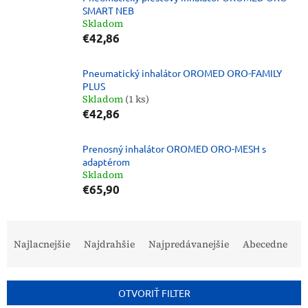
SMART NEB
Skladom
€42,86
Pneumatický inhalátor OROMED ORO-FAMILY
PLUS
Skladom
(1 ks)
€42,86
Prenosný inhalátor OROMED ORO-MESH s
adaptérom
Skladom
€65,90
R
a
Najlacnejšie
Najdrahšie
Najpredávanejšie
Abecedne
d
e
n
OTVORIŤ FILTER
i