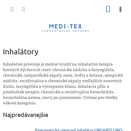
Prejsť
NÁKU
na
obsah
KOŠÍK
Inhalátory
Inhalačné prístroje je možné využiť na inhalačnú terapia
horných dýchacích ciest: chronická nádcha a faryngitída,
chronické, nešpecifické zápaly nosa, hrdla a hrtana, alergická
nádcha, recidivujúce a chronické zápaly vedľajších nosových
dutín, laryngitída a vyčerpanie hlasu. Inhalácia pľúc a
priedušiek terapia: chronická a recidivujúca bronchitída,
bronchiálna astma, stavy po pneumónii. Určené pre všetky
vekové kategórie.
Najpredávanejšie
Pneumatický piestový inhalátor OROMED ORO-