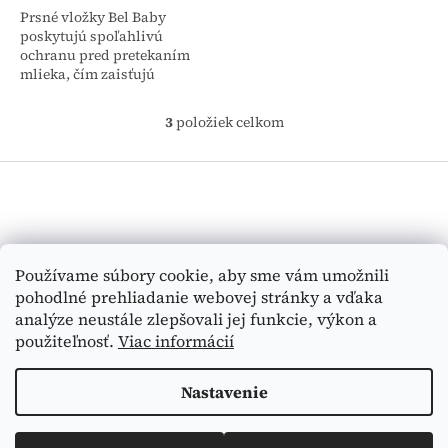
Prsné vložky Bel Baby
poskytujú spoľahlivú
ochranu pred pretekaním
mlieka, čím zaisťujú
maximálny pocit čistoty a
komfortu počas celého
3
položiek celkom
O
obdobia dojčenia. Sú
v
vyrobené z jemného...
Z
l
á
á
d
p
a
ä
c
t
Vyhľadávanie
i
Používame súbory cookie, aby sme vám umožnili
i
e
pohodlné prehliadanie webovej stránky a vďaka
e
p
HĽADAŤ
analýze neustále zlepšovali jej funkcie, výkon a
r
v
použiteľnosť.
Viac informácií
k
y
Nastavenie
v
Vytvoril Shoptet
ý
p