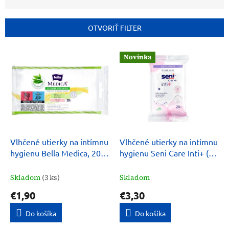
d
e
n
OTVORIŤ FILTER
i
e
V
p
Novinka
ý
r
p
o
i
d
s
u
p
k
r
t
o
o
d
Vlhčené utierky na intímnu
Vlhčené utierky na intímnu
v
u
hygienu Bella Medica, 20
hygienu Seni Care Inti+ (20
k
ks
ks)
t
Skladom
(3 ks)
Skladom
o
€1,90
€3,30
v
Do košíka
Do košíka