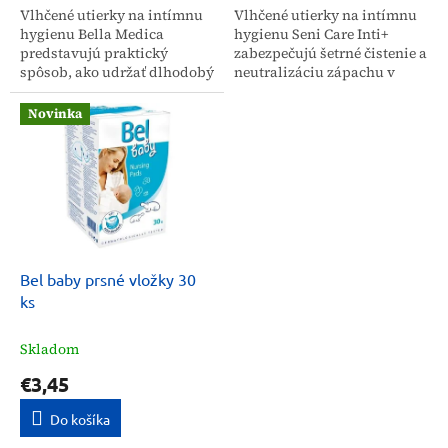
Vlhčené utierky na intímnu
Vlhčené utierky na intímnu
hygienu Bella Medica
hygienu Seni Care Inti+
predstavujú praktický
zabezpečujú šetrné čistenie a
spôsob, ako udržať dlhodobý
neutralizáciu zápachu v
pocit čistoty a komfortu
intímnych oblastiach. Vďaka
počas dňa. Balenie obsahuje
pH 5,5 upokojujú
Novinka
20 kusov obrúskov, ktoré...
podráždenú pokožku a sú...
Bel baby prsné vložky 30
ks
Skladom
€3,45
Do košíka