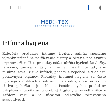
Prejsť
NÁKU
na
obsah
KOŠÍK
Intímna hygiena
Kategória produktov intimnej hygieny zahŕňa špeciálne
výrobky určené na udržiavanie čistoty a zdravia pohlavných
orgánov u žien. Tieto produkty môžu zahŕňať hygienické vložky,
tampóny, umývacie gély a iné. Sú navrhnuté tak, aby
minimalizovali riziko infekcií, pachov a nepohodlia v oblasti
pohlavných orgánov. Produkty intimnej hygieny sa často
vyrábajú z mäkkých a šetrných materiálov, ktoré respektujú
citlivú pokožku tejto oblasti. Použitie týchto produktov
prispieva k udržiavaniu osobnej hygieny a pohodlia žien v
každom veku a je súčasťou celkového zdravotného
starostlivosti.