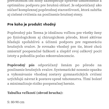
prevlečením cez nohy zabezpečuje správne umiestnenie a
optimálnu podporu pre brušnú oblasť. Je odporúčaný ako
súčasť komplexnej popôrodnej starostlivosti, ktorá zahŕňa
aj cielené cvičenia na posilnenie brušnej steny.
Pre koho je produkt vhodný
Popôrodný pás Teresa je ideálnou voľbou pre všetky ženy
po fyziologickom aj chirurgickom pôrode, ktoré aktívne
hľadajú spoľahlivú a účinnú podporu pre regeneráciu
brušných svalov. Je rovnako vhodný pre tie, ktoré chcú
zmierniť pooperačné ťažkosti a zlepšiť svoj celkový pocit
istoty a pohodlia počas rekonvalescencie.
Popôrodný pás
odporúčaný ženám po pôrode na
posilnenie brušných svalov. Systematické nosenie opasku
a vykonávanie vhodnej zostavy gymnastických cvičení
urýchľujú návrat k postave spred tehotenstva. Tlmí bolesť
a minimalizuje riziko pooperačnej hernie.
Tabuľka veľkostí (obvod brucha):
S: 80-90 cm