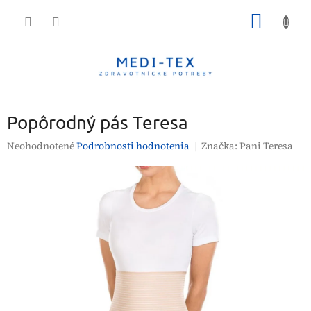
Prejsť
NÁKU
na
obsah
KOŠÍK
Popôrodný pás Teresa
Priemerné
Neohodnotené
Podrobnosti hodnotenia
Značka:
Pani Teresa
hodnotenie
produktu
je
0,0
z
5
hviezdičiek.