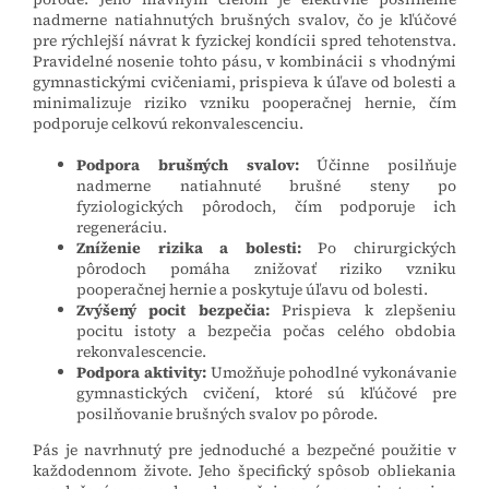
nadmerne natiahnutých brušných svalov, čo je kľúčové
pre rýchlejší návrat k fyzickej kondícii spred tehotenstva.
Pravidelné nosenie tohto pásu, v kombinácii s vhodnými
gymnastickými cvičeniami, prispieva k úľave od bolesti a
minimalizuje riziko vzniku pooperačnej hernie, čím
podporuje celkovú rekonvalescenciu.
Podpora brušných svalov:
Účinne posilňuje
nadmerne natiahnuté brušné steny po
fyziologických pôrodoch, čím podporuje ich
regeneráciu.
Zníženie rizika a bolesti:
Po chirurgických
pôrodoch pomáha znižovať riziko vzniku
pooperačnej hernie a poskytuje úľavu od bolesti.
Zvýšený pocit bezpečia:
Prispieva k zlepšeniu
pocitu istoty a bezpečia počas celého obdobia
rekonvalescencie.
Podpora aktivity:
Umožňuje pohodlné vykonávanie
gymnastických cvičení, ktoré sú kľúčové pre
posilňovanie brušných svalov po pôrode.
Pás je navrhnutý pre jednoduché a bezpečné použitie v
každodennom živote. Jeho špecifický spôsob obliekania