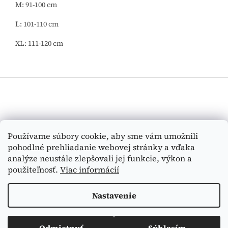
M: 91-100 cm
L: 101-110 cm
XL: 111-120 cm
Z
á
p
ä
t
Vyhľadávanie
Používame súbory cookie, aby sme vám umožnili
i
pohodlné prehliadanie webovej stránky a vďaka
e
HĽADAŤ
analýze neustále zlepšovali jej funkcie, výkon a
použiteľnosť.
Viac informácií
Nastavenie
Vytvoril Shoptet