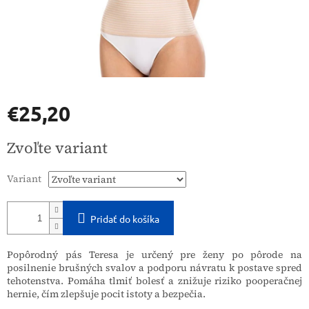
€25,20
Jednotková
Zvoľte variant
cena:
Variant
Pridať do košíka
Popôrodný pás Teresa je určený pre ženy po pôrode na
posilnenie brušných svalov a podporu návratu k postave spred
tehotenstva. Pomáha tlmiť bolesť a znižuje riziko pooperačnej
hernie, čím zlepšuje pocit istoty a bezpečia.