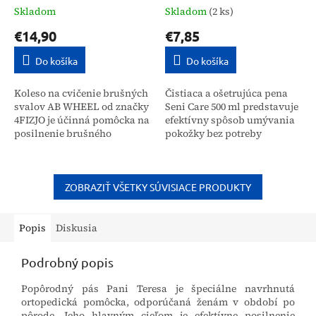
Skladom
Skladom
(2 ks)
€14,90
€7,85
Do košíka
Do košíka
Koleso na cvičenie brušných
Čistiaca a ošetrujúca pena
svalov AB WHEEL od značky
Seni Care 500 ml predstavuje
4FIZJO je účinná pomôcka na
efektívny spôsob umývania
posilnenie brušného
pokožky bez potreby
svalstva, redukciu tuku v
oplachovania vodou. Tento
oblasti pása a zlepšenie
prípravok šetrne odstraňuje
stabilizácie chrbtice....
nečistoty, hydratuje...
ZOBRAZIŤ VŠETKY SÚVISIACE PRODUKTY
Popis
Diskusia
Podrobný popis
Popôrodný pás Pani Teresa je špeciálne navrhnutá
ortopedická pomôcka, odporúčaná ženám v období po
pôrode. Jeho hlavným cieľom je efektívne posilnenie