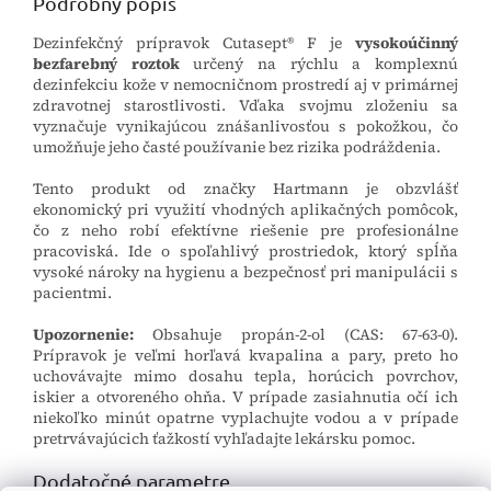
Podrobný popis
Dezinfekčný prípravok Cutasept® F je
vysokoúčinný
bezfarebný roztok
určený na rýchlu a komplexnú
dezinfekciu kože v nemocničnom prostredí aj v primárnej
zdravotnej starostlivosti. Vďaka svojmu zloženiu sa
vyznačuje vynikajúcou znášanlivosťou s pokožkou, čo
umožňuje jeho časté používanie bez rizika podráždenia.
Tento produkt od značky Hartmann je obzvlášť
ekonomický pri využití vhodných aplikačných pomôcok,
čo z neho robí efektívne riešenie pre profesionálne
pracoviská. Ide o spoľahlivý prostriedok, ktorý spĺňa
vysoké nároky na hygienu a bezpečnosť pri manipulácii s
pacientmi.
Upozornenie:
Obsahuje propán-2-ol (CAS: 67-63-0).
Prípravok je veľmi horľavá kvapalina a pary, preto ho
uchovávajte mimo dosahu tepla, horúcich povrchov,
iskier a otvoreného ohňa. V prípade zasiahnutia očí ich
niekoľko minút opatrne vyplachujte vodou a v prípade
pretrvávajúcich ťažkostí vyhľadajte lekársku pomoc.
Dodatočné parametre