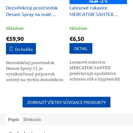
€6,69
–2 %
Dezinfekčný prostriedok
Latexové rukavice
Desam Spray na malé
MERCATOR SANTEX
plochy 5 L
púdrované
Skladom
Skladom
€59,90
€6,50
DETAIL
Do košíka
Latexové rukavice
Dezinfekčný prostriedok
MERCATOR SANTEX
Desam Spray 5 L je
predstavujú spoľahlivú
vysokoúčinný prípravok
ochranu rúk a hygienický
určený na rýchlu dezinfekciu
štandard pri diagnostických
plôch a predmetov v
úkonoch. Tieto nesterilné
zdravotníckych
rukavice z prírodného
zariadeniach aj
kaučukového latexu...
domácnostiach. Vďaka
ZOBRAZIŤ VŠETKY SÚVISIACE PRODUKTY
svojmu...
Popis
Diskusia