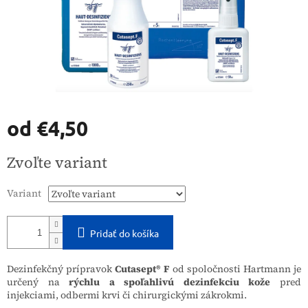
od
€4,50
Jednotková
Zvoľte variant
cena:
Variant
Pridať do košíka
Dezinfekčný prípravok
Cutasept® F
od spoločnosti Hartmann je
určený na
rýchlu a spoľahlivú dezinfekciu kože
pred
injekciami, odbermi krvi či chirurgickými zákrokmi.