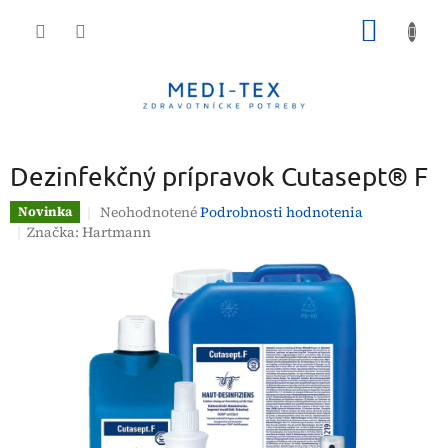
Prejsť
NÁKU
na
obsah
KOŠÍK
Dezinfekčný prípravok Cutasept® F
Priemerné
Neohodnotené
Podrobnosti hodnotenia
Novinka
hodnotenie
Značka:
Hartmann
produktu
je
0,0
z
5
hviezdičiek.