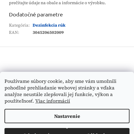
prečítajte údaje na obale a informácie o výrobku.
Dodatočné parametre
Kategória
:
Dezinfekcia rúk
EAN
:
3045206502009
Z
á
p
ä
t
Vyhľadávanie
Používame súbory cookie, aby sme vám umožnili
i
pohodlné prehliadanie webovej stránky a vďaka
e
HĽADAŤ
analýze neustále zlepšovali jej funkcie, výkon a
použiteľnosť.
Viac informácií
Nastavenie
Vytvoril Shoptet