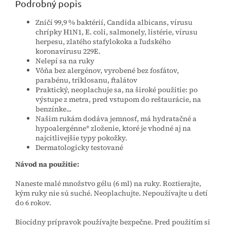
Podrobný popis
Zničí 99,9 % baktérií, Candida albicans, vírusu
chrípky H1N1, E. coli, salmonely, listérie, vírusu
herpesu, zlatého stafylokoka a ľudského
koronavírusu 229E.
Nelepí sa na ruky
Vôňa bez alergénov, vyrobené bez fosfátov,
parabénu, triklosanu, ftalátov
Praktický, neoplachuje sa, na široké použitie: po
výstupe z metra, pred vstupom do reštaurácie, na
benzínke...
Našim rukám dodáva jemnosť, má hydratačné a
hypoalergénne* zloženie, ktoré je vhodné aj na
najcitlivejšie typy pokožky.
Dermatologicky testované
Návod na použitie:
Naneste malé množstvo gélu (6 ml) na ruky. Roztierajte,
kým ruky nie sú suché. Neoplachujte. Nepoužívajte u detí
do 6 rokov.
Biocídny prípravok používajte bezpečne. Pred použitím si