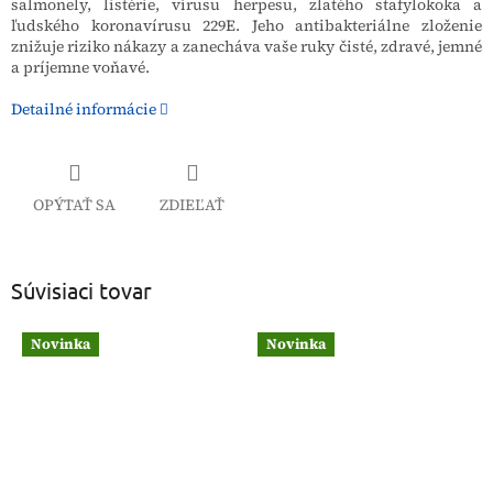
salmonely, listérie, vírusu herpesu, zlatého stafylokoka a
ľudského koronavírusu 229E. Jeho antibakteriálne zloženie
znižuje riziko nákazy a zanecháva vaše ruky čisté, zdravé, jemné
a príjemne voňavé.
Detailné informácie
OPÝTAŤ SA
ZDIEĽAŤ
Súvisiaci tovar
Novinka
Novinka