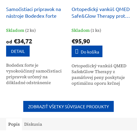
Samočistiaci prípravok na
Ortopedický vankúš QMED
nástroje Bodedex forte
Safe&Glow Therapy proti
vráskam
Skladom
(2 ks)
Skladom
(1 ks)
€34,72
€95,90
od
DETAIL
Do košíka
Bodedex forte je
Ortopedický vankúš QMED
vysokoúčinný samočistiaci
Safe&Glow Therapy z
prípravok určený na
pamäťovej peny poskytuje
dôkladné odstránenie
optimálnu oporu krčnej
biologických znečistení, ako
chrbtici a hlave. Je určený
sú krv, proteíny či tuky z
pre širokú verejnosť na
lekárskych nástrojov. Je
zlepšenie kvality spánku,...
vhodný na...
ZOBRAZIŤ VŠETKY SÚVISIACE PRODUKTY
Popis
Diskusia