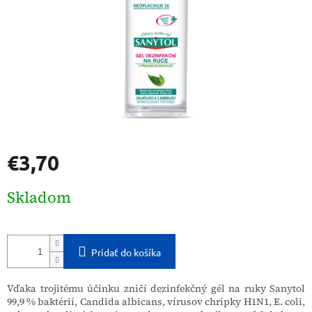
€3,70
Jednotková
Skladom
cena:
Pridať do košíka
Vďaka trojitému účinku zničí dezinfekčný gél na ruky Sanytol
99,9 % baktérií, Candida albicans, vírusov chrípky H1N1, E. coli,