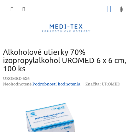
Prejsť
NÁKU
na
obsah
KOŠÍK
Alkoholové utierky 70%
izopropylalkohol UROMED 6 x 6 cm,
100 ks
UROMED-6X6
Priemerné
Neohodnotené
Podrobnosti hodnotenia
Značka:
UROMED
hodnotenie
produktu
je
0,0
z
5
hviezdičiek.