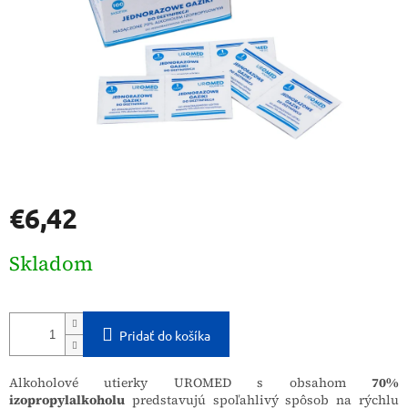
€6,42
Jednotková
Skladom
cena:
Pridať do košíka
Alkoholové utierky UROMED s obsahom
70%
izopropylalkoholu
predstavujú spoľahlivý spôsob na rýchlu