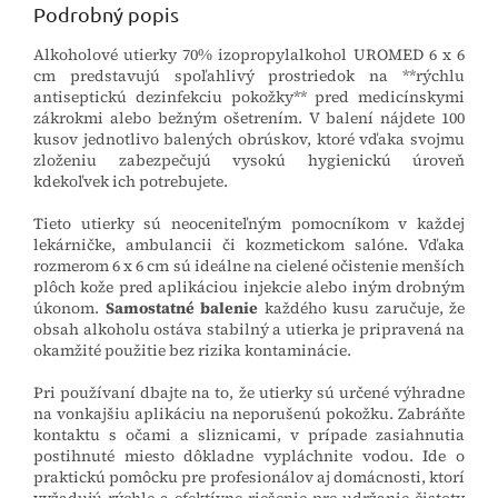
Podrobný popis
Alkoholové utierky 70% izopropylalkohol UROMED 6 x 6
cm predstavujú spoľahlivý prostriedok na **rýchlu
antiseptickú dezinfekciu pokožky** pred medicínskymi
zákrokmi alebo bežným ošetrením. V balení nájdete 100
kusov jednotlivo balených obrúskov, ktoré vďaka svojmu
zloženiu zabezpečujú vysokú hygienickú úroveň
kdekoľvek ich potrebujete.
Tieto utierky sú neoceniteľným pomocníkom v každej
lekárničke, ambulancii či kozmetickom salóne. Vďaka
rozmerom 6 x 6 cm sú ideálne na cielené očistenie menších
plôch kože pred aplikáciou injekcie alebo iným drobným
úkonom.
Samostatné balenie
každého kusu zaručuje, že
obsah alkoholu ostáva stabilný a utierka je pripravená na
okamžité použitie bez rizika kontaminácie.
Pri používaní dbajte na to, že utierky sú určené výhradne
na vonkajšiu aplikáciu na neporušenú pokožku. Zabráňte
kontaktu s očami a sliznicami, v prípade zasiahnutia
postihnuté miesto dôkladne vypláchnite vodou. Ide o
praktickú pomôcku pre profesionálov aj domácnosti, ktorí