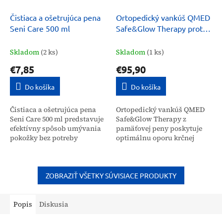
Čistiaca a ošetrujúca pena
Ortopedický vankúš QMED
Seni Care 500 ml
Safe&Glow Therapy proti
vráskam
Skladom
(2 ks)
Skladom
(1 ks)
€7,85
€95,90
Do košíka
Do košíka
Čistiaca a ošetrujúca pena
Ortopedický vankúš QMED
Seni Care 500 ml predstavuje
Safe&Glow Therapy z
efektívny spôsob umývania
pamäťovej peny poskytuje
pokožky bez potreby
optimálnu oporu krčnej
oplachovania vodou. Tento
chrbtici a hlave. Je určený
prípravok šetrne odstraňuje
pre širokú verejnosť na
nečistoty, hydratuje...
zlepšenie kvality spánku,...
ZOBRAZIŤ VŠETKY SÚVISIACE PRODUKTY
Popis
Diskusia