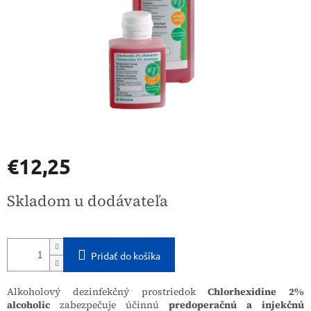
€12,25
Jednotková
Skladom u dodávateľa
cena:
Pridať do košíka
Alkoholový dezinfekčný prostriedok
Chlorhexidine 2%
alcoholic
zabezpečuje účinnú
predoperačnú a injekčnú