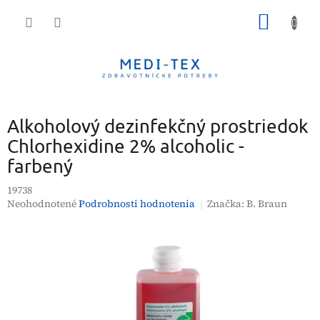
Prejsť
NÁKU
na
obsah
KOŠÍK
Alkoholový dezinfekčný prostriedok
Chlorhexidine 2% alcoholic -
farbený
19738
Priemerné
Neohodnotené
Podrobnosti hodnotenia
Značka:
B. Braun
hodnotenie
produktu
je
0,0
z
5
hviezdičiek.