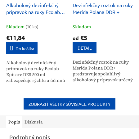
Alkoholový dezinfekčný
Dezinfekčný roztok na ruky
prípravok na ruky Ecolab
Merida Polana DDR +
Epicare DES 500 ml
Skladom
(10 ks)
Skladom
€11,84
€5
od
DETAIL
Do košíka
Dezinfekčný roztok na ruky
Alkoholový dezinfekčný
Merida Polana DDR+
prípravok na ruky Ecolab
predstavuje spoľahlivý
Epicare DES 500 ml
alkoholový prípravok určený
zabezpečuje rýchlu a účinnú
na efektívnu hygienickú
ochranu proti baktériám,
dezinfekciu. Vďaka zloženiu
plesniam a vírusom. Vďaka
s obsahom glycerínu je
zloženiu bez parfumov a
tento...
farbív...
ZOBRAZIŤ VŠETKY SÚVISIACE PRODUKTY
Popis
Diskusia
Podrobný popis