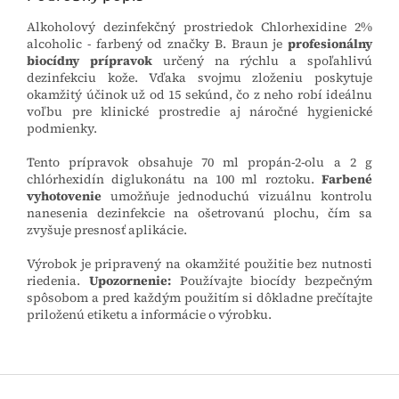
Alkoholový dezinfekčný prostriedok Chlorhexidine 2%
alcoholic - farbený od značky B. Braun je
profesionálny
biocídny prípravok
určený na rýchlu a spoľahlivú
dezinfekciu kože. Vďaka svojmu zloženiu poskytuje
okamžitý účinok už od 15 sekúnd, čo z neho robí ideálnu
voľbu pre klinické prostredie aj náročné hygienické
podmienky.
Tento prípravok obsahuje 70 ml propán-2-olu a 2 g
chlórhexidín diglukonátu na 100 ml roztoku.
Farbené
vyhotovenie
umožňuje jednoduchú vizuálnu kontrolu
nanesenia dezinfekcie na ošetrovanú plochu, čím sa
zvyšuje presnosť aplikácie.
Výrobok je pripravený na okamžité použitie bez nutnosti
riedenia.
Upozornenie:
Používajte biocídy bezpečným
spôsobom a pred každým použitím si dôkladne prečítajte
priloženú etiketu a informácie o výrobku.
Z