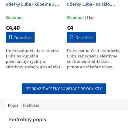
utierky Luba - kúpeľna 32
utierky Luba - na sklo,
ks
zrkadlá a varné dosky 32 ks
Skladom
Skladom
(4 ks)
€4,40
€4
Do košíka
Do košíka
Univerzálne čistiace utierky
Univerzálne čistiace utierky
Luba na kúpeľňu
Luba zabezpečia efektívne
predstavujú rýchly a
odstránenie odtlačkov
efektívny spôsob, ako udržať
prstov a nečistôt z okien,
hygienickú čistotu keramiky,
zrkadiel a varných dosiek.
armatúr a obkladov. Balenie
Balenie obsahuje 32 kusov
obsahuje 32 kusov...
utierok s...
ZOBRAZIŤ VŠETKY SÚVISIACE PRODUKTY
Popis
Diskusia
Podrobný popis