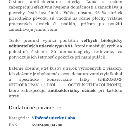
Čistiace antibakteriálne utierky Luba s octom
zabezpečujú efektívnu hygienu domácnosti a zanechávajú
povrchy čisté bez šmúh. Vďaka obsahu 96 % zložiek
prírodného pôvodu sú vhodné na rôzne plochy vrátane
pracovných dosiek či podláh, pričom po použití
zanechávajú jemnú vôňu.
Tento produkt vyniká použitím
veľkých biologicky
odbúrateľných utierok typu XXL
, ktoré umožňujú rýchle a
pohodlné čistenie. Sú dermatologicky testované, čo
potvrdzuje ich šetrnosť k pokožke pri manipulácii.
Balenie obsahuje 24 kusov utierok vyrobených z viskózy.
Ich zloženie je obohatené o ocot, denaturovaný etylalkohol
a špecifické konzervačné látky (2-BROMO-2-
NITROPROPÁN-1,3-DIOL, OCTYLISOTHIAZOLINONE),
ktoré zabezpečujú
antibakteriálny účinok
pri každom
utretí.
Dodatočné parametre
Kategória
:
Vlhčené utierky Luba
EAN
:
5902488034780