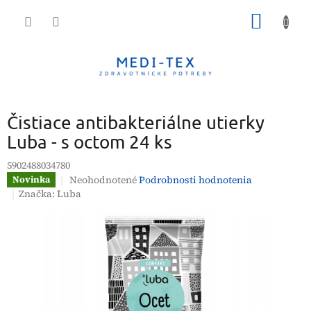
Prejsť
NÁKU
na
obsah
KOŠÍK
Čistiace antibakteriálne utierky
Luba - s octom 24 ks
5902488034780
Priemerné
Neohodnotené
Podrobnosti hodnotenia
Novinka
hodnotenie
Značka:
Luba
produktu
je
0,0
z
5
hviezdičiek.