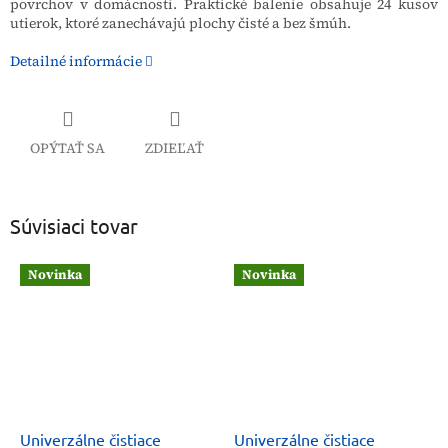
povrchov v domácnosti. Praktické balenie obsahuje 24 kusov
utierok, ktoré zanechávajú plochy čisté a bez šmúh.
Detailné informácie
OPÝTAŤ SA
ZDIEĽAŤ
Súvisiaci tovar
Novinka
Novinka
Univerzálne čistiace
Univerzálne čistiace