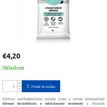
€4,20
Jednotková
Skladom
cena:
Pridať do košíka
Čistiace antibakteriálne utierky Luba s octom zabezpečujú
účinnú dezinfekciu a odstránenie mastnoty
z rôznych