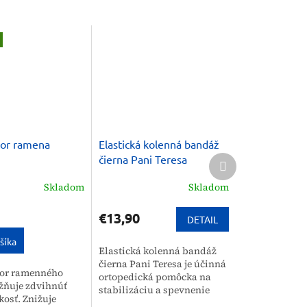
tor ramena
Elastická kolenná bandáž
Ďalší
čierna Pani Teresa
produkt
Skladom
Skladom
€13,90
DETAIL
šíka
Elastická kolenná bandáž
čierna Pani Teresa je účinná
tor ramenného
ortopedická pomôcka na
žňuje zdvihnúť
stabilizáciu a spevnenie
osť. Znižuje
kolenného kĺbu, ktorá