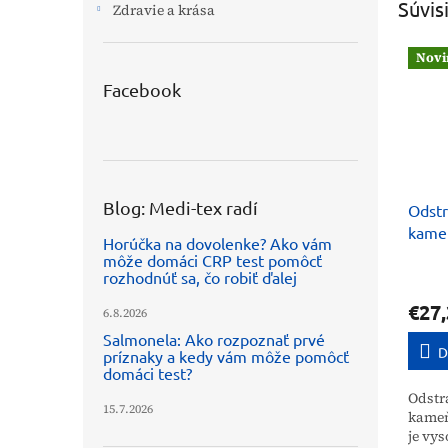
Súvis
Zdravie a krása
Novi
Facebook
Blog: Medi-tex radí
Odst
kame
Horúčka na dovolenke? Ako vám
systé
môže domáci CRP test pomôcť
Savag
rozhodnúť sa, čo robiť ďalej
€27,
6.8.2026
Salmonela: Ako rozpoznať prvé
D
príznaky a kedy vám môže pomôcť
domáci test?
Odstr
15.7.2026
kameň
je vy