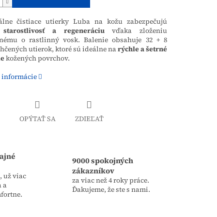
álne čistiace utierky Luba na kožu zabezpečujú
starostlivosť a regeneráciu
vďaka zloženiu
nému o rastlinný vosk. Balenie obsahuje 32 + 8
hčených utierok, ktoré sú ideálne na
rýchle a šetrné
ie
kožených povrchov.
 informácie
OPÝTAŤ SA
ZDIEĽAŤ
ajné
9000 spokojných
zákazníkov
 už viac
za viac než 4 roky práce.
a a
Ďakujeme, že ste s nami.
fortne.