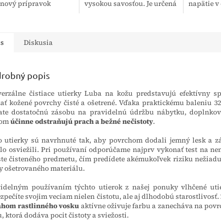
inový prípravok
vysokou savosťou. Je určená
napätie v
 na efektívne čistenie
pre širokú verejnosť a
vďaka čom
bných systémov,
profesionálov ako mäkký
stabilitu 
v a uzavretých
podklad pod sadrové
túto časť 
ení....
ovínadlá...
is
Diskusia
robný popis
erzálne čistiace utierky Luba na kožu predstavujú efektívny s
ať kožené povrchy čisté a ošetrené. Vďaka praktickému baleniu 32
ate dostatočnú zásobu na pravidelnú údržbu nábytku, doplnkov
čom
účinne odstraňujú prach a bežné nečistoty
.
o utierky sú navrhnuté tak, aby povrchom dodali jemný lesk a z
lo osviežili. Pri používaní odporúčame najprv vykonať test na 
te čisteného predmetu, čím predídete akémukoľvek riziku nežiad
y ošetrovaného materiálu.
idelným používaním týchto utierok z našej ponuky vlhčené ut
zpečíte svojim veciam nielen čistotu, ale aj dlhodobú starostlivosť.
ahom rastlinného vosku
aktívne oživuje farbu a zanecháva na pov
, ktorá dodáva pocit čistoty a sviežosti.