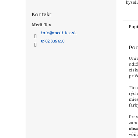
kysel
určený
Kontakt
potru
tanko
Medi-Tex
zariad
Pop
info
@
medi-tex.sk
0902 836 650
Pod
Univ
udrž
získ
pri
Tiet
rých
mies
farb
Prav
zabe
obs
vôňu