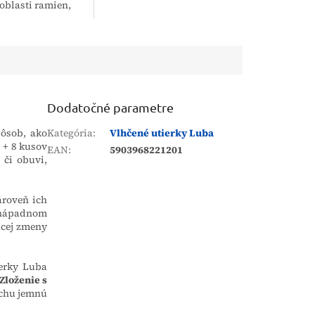
 oblasti ramien,
zároveň zachováva
u zlepšuje
potrebnú pohyblivosť pri...
a znižuje tlak na
tela. Ramenný...
Dodatočné parametre
pôsob, ako
Kategória
:
Vlhčené utierky Luba
 + 8 kusov
EAN
:
5903968221201
 či obuvi,
ároveň ich
nenápadnom
ucej zmeny
ierky Luba
Zloženie s
rchu jemnú