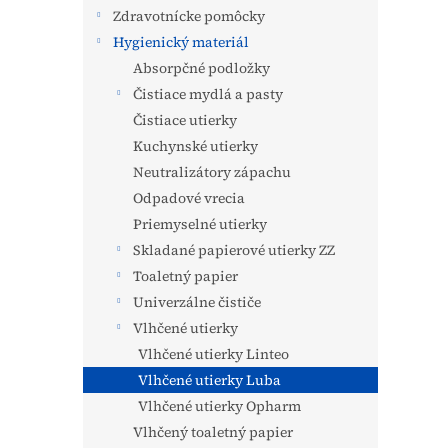
Zdravotnícke pomôcky
Hygienický materiál
Absorpčné podložky
Čistiace mydlá a pasty
Čistiace utierky
Kuchynské utierky
Neutralizátory zápachu
Odpadové vrecia
Priemyselné utierky
Skladané papierové utierky ZZ
Toaletný papier
Univerzálne čističe
Vlhčené utierky
Vlhčené utierky Linteo
Vlhčené utierky Luba
Vlhčené utierky Opharm
Vlhčený toaletný papier