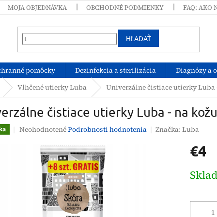
MOJA OBJEDNÁVKA
OBCHODNÉ PODMIENKY
FAQ: AKO 
HĽADAŤ
chranné pomôcky
Dezinfekcia a sterilizácia
Diagnózy a 
Vlhčené utierky Luba
Univerzálne čistiace utierky Luba -
erzálne čistiace utierky Luba - na kožu
Priemerné
Neohodnotené
Podrobnosti hodnotenia
Značka:
Luba
ka
hodnotenie
€4
produktu
je
0,0
Jednotk
Skla
z
cena:
5
hviezdičiek.