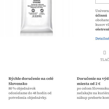
Univerz
účinnú 
obohate
kusov vl
ošetren
Detailné
TLAČ
Rýchle doručenie na celé
Doručenie na výd
Slovensko
miesta od 2 €
80 % objednávok
po celom Slovensku,
odosielame do 48 hodín od
nečakajte na kuriér
potvrdenia objednávky.
nákup preberte kom