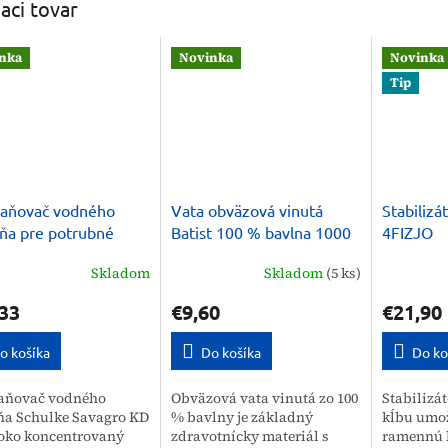
iaci tovar
nka
Novinka
Novinka
Tip
raňovač vodného
Vata obväzová vinutá
Stabilizá
ňa pre potrubné
Batist 100 % bavlna 1000
4FIZJO
my, tanky Schulke
g
Skladom
Skladom
(5 ks)
ro KD 5 kg
33
€9,60
€21,90
o košíka
Do košíka
Do ko
aňovač vodného
Obväzová vata vinutá zo 100
Stabilizá
a Schulke Savagro KD
% bavlny je základný
kĺbu umo
soko koncentrovaný
zdravotnícky materiál s
ramennú k