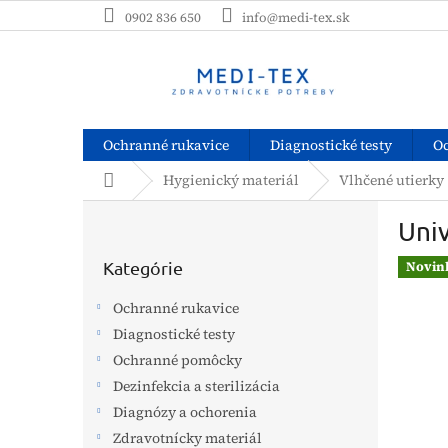
Prejsť
0902 836 650
info@medi-tex.sk
na
obsah
Ochranné rukavice
Diagnostické testy
O
Domov
Hygienický materiál
Vlhčené utierky
B
Univ
o
Preskočiť
č
kategórie
Kategórie
Novin
n
ý
Ochranné rukavice
p
Diagnostické testy
a
Ochranné pomôcky
n
e
Dezinfekcia a sterilizácia
l
Diagnózy a ochorenia
Zdravotnícky materiál