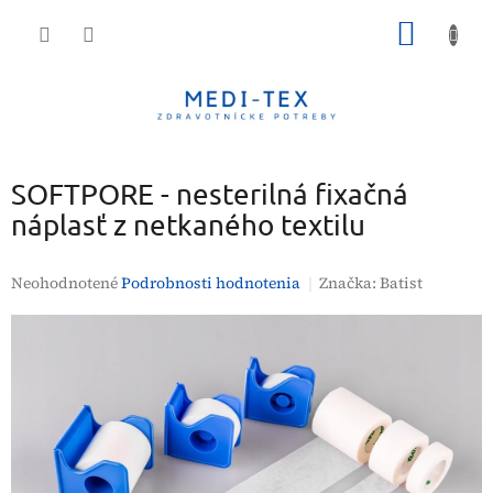
Prejsť
NÁKU
na
obsah
KOŠÍK
SOFTPORE - nesterilná fixačná
náplasť z netkaného textilu
Priemerné
Neohodnotené
Podrobnosti hodnotenia
Značka:
Batist
hodnotenie
produktu
je
0,0
z
5
hviezdičiek.