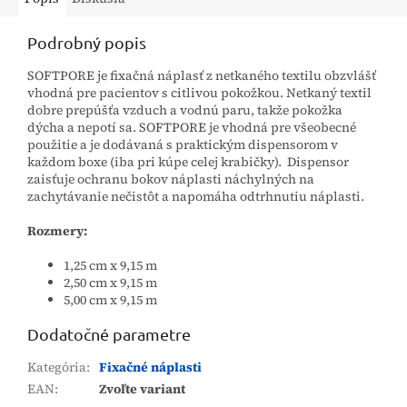
Podrobný popis
SOFTPORE je fixačná náplasť z netkaného textilu obzvlášť
vhodná pre pacientov s citlivou pokožkou. Netkaný textil
dobre prepúšťa vzduch a vodnú paru, takže pokožka
dýcha a nepotí sa. SOFTPORE je vhodná pre všeobecné
použitie a je dodávaná s praktickým dispensorom v
každom boxe (iba pri kúpe celej krabičky). Dispensor
zaisťuje ochranu bokov náplasti náchylných na
zachytávanie nečistôt a napomáha odtrhnutiu náplasti.
Rozmery:
1,25 cm x 9,15 m
2,50 cm x 9,15 m
5,00 cm x 9,15 m
Dodatočné parametre
Kategória
:
Fixačné náplasti
EAN
:
Zvoľte variant