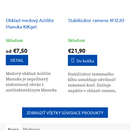
Obklad medový Actilite
Stabilizátor ramena 4FIZJO
Manuka KIKgel
Skladom
Skladom
€7,50
€21,90
od
DETAIL
Do košíka
Medový obklad Actilite
Stabilizátor ramenného
Manuka je nepriľnavý
kĺbu umožňuje zdvihnúť
sieťovinový obväz s
ramennú kosť. Znižuje
antibakteriálnym Manuka
napätie v oblasti ramien,
medom a olejom. Urýchľuje
vďaka čomu zlepšuje
hojenie povrchových aj
stabilitu a znižuje tlak na
hlbších rán, chráni ich pred
túto časť tela. Ramenný...
infekciou a...
ZOBRAZIŤ VŠETKY SÚVISIACE PRODUKTY
Popis
Diskusia