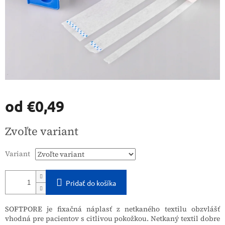
od
€0,49
Jednotková
Zvoľte variant
cena:
Variant
Pridať do košíka
SOFTPORE je fixačná náplasť z netkaného textilu obzvlášť
vhodná pre pacientov s citlivou pokožkou. Netkaný textil dobre