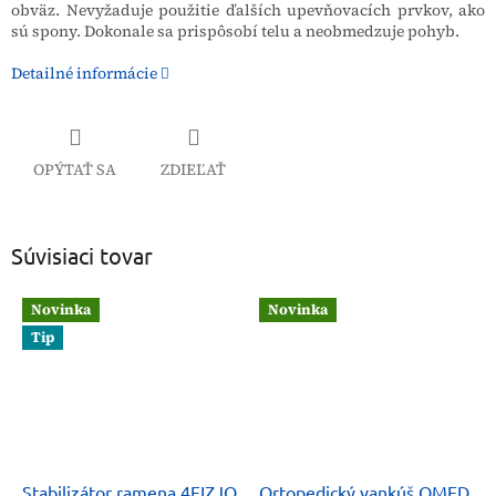
obväz. Nevyžaduje použitie ďalších upevňovacích prvkov, ako
sú spony. Dokonale sa prispôsobí telu a neobmedzuje pohyb.
Detailné informácie
OPÝTAŤ SA
ZDIEĽAŤ
Súvisiaci tovar
Novinka
Novinka
Tip
Stabilizátor ramena 4FIZJO
Ortopedický vankúš QMED