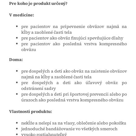
Pre koho je produkt určený?
V medicíne:
pre pacientov na pripevnenie obväzov najmä na
kĺby a zaoblené časti tela
pre pacientov ako obväz fixujúci spevňujúce dlahy
pre pacientov ako posledná vrstva kompresného
obväzu
Doma:
pre dospelých a deti ako obväz na zaistenie obväzov
najmä na kĺby a zaoblené časti tela
pre dospelých a deti ako úľavový obväz po
odstránení sadry
pre dospelých a deti pri športovej prevencii alebo po
úrazoch ako posledná vrstva kompresného obväzu
Vlastnosti produktu:
nekĺže a nelepí sa na vlasy, oblečenie alebo pokožku
jednoduché bandážovanie vo všetkých smeroch
vysoko roztiahnuteľný