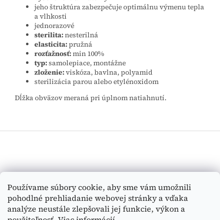
jeho štruktúra zabezpečuje optimálnu výmenu tepla
a vlhkosti
jednorazové
sterilita:
nesterilná
elasticita:
pružná
rozťažnosť:
min 100%
typ:
samolepiace, montážne
zloženie:
viskóza, bavlna, polyamid
sterilizácia parou alebo etylénoxidom
Dĺžka obväzov meraná pri úplnom natiahnutí.
Z
á
p
ä
t
Vyhľadávanie
Používame súbory cookie, aby sme vám umožnili
i
pohodlné prehliadanie webovej stránky a vďaka
e
HĽADAŤ
analýze neustále zlepšovali jej funkcie, výkon a
použiteľnosť.
Viac informácií