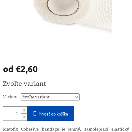
od
€2,60
Jednotková
Zvoľte variant
cena:
Variant
Pridať do košíka
Matofix Cohesive bandage je jemný, samolepiaci elastický