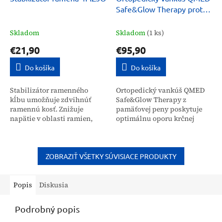
Safe&Glow Therapy proti
vráskam
Skladom
Skladom
(1 ks)
€21,90
€95,90
Do košíka
Do košíka
Stabilizátor ramenného
Ortopedický vankúš QMED
kĺbu umožňuje zdvihnúť
Safe&Glow Therapy z
ramennú kosť. Znižuje
pamäťovej peny poskytuje
napätie v oblasti ramien,
optimálnu oporu krčnej
vďaka čomu zlepšuje
chrbtici a hlave. Je určený
stabilitu a znižuje tlak na
pre širokú verejnosť na
túto časť tela. Ramenný...
zlepšenie kvality spánku,...
ZOBRAZIŤ VŠETKY SÚVISIACE PRODUKTY
Popis
Diskusia
Podrobný popis