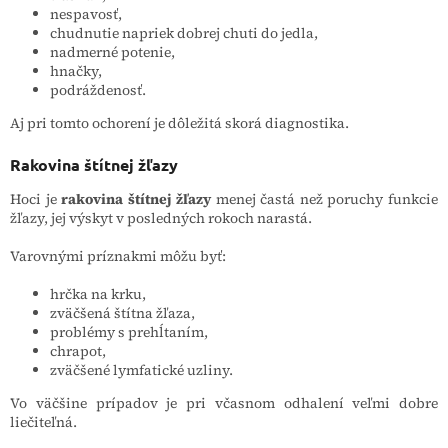
nespavosť,
chudnutie napriek dobrej chuti do jedla,
nadmerné potenie,
hnačky,
podráždenosť.
Aj pri tomto ochorení je dôležitá skorá diagnostika.
Rakovina štítnej žľazy
Hoci je
rakovina štítnej žľazy
menej častá než poruchy funkcie
žľazy, jej výskyt v posledných rokoch narastá.
Varovnými príznakmi môžu byť:
hrčka na krku,
zväčšená štítna žľaza,
problémy s prehĺtaním,
chrapot,
zväčšené lymfatické uzliny.
Vo väčšine prípadov je pri včasnom odhalení veľmi dobre
liečiteľná.