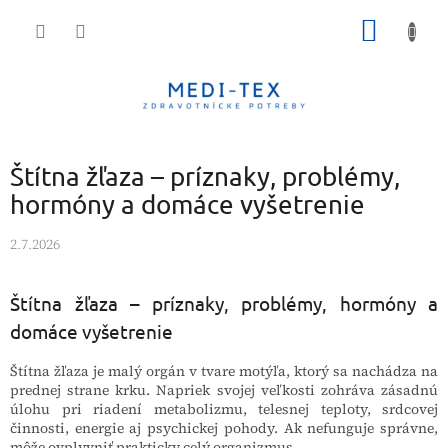
Prejsť
NÁKU
na
obsah
KOŠÍK
Štítna žľaza – príznaky, problémy,
hormóny a domáce vyšetrenie
2.7.2026
Štítna žľaza – príznaky, problémy, hormóny a
domáce vyšetrenie
Štítna žľaza je malý orgán v tvare motýľa, ktorý sa nachádza na
prednej strane krku. Napriek svojej veľkosti zohráva zásadnú
úlohu pri riadení metabolizmu, telesnej teploty, srdcovej
činnosti, energie aj psychickej pohody. Ak nefunguje správne,
môže ovplyvniť prakticky celý organizmus.