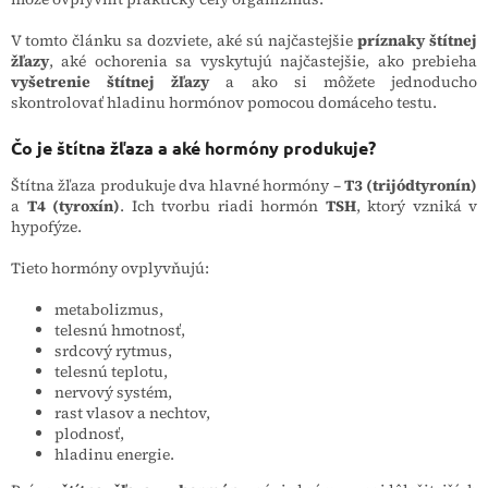
V tomto článku sa dozviete, aké sú najčastejšie
príznaky štítnej
žľazy
, aké ochorenia sa vyskytujú najčastejšie, ako prebieha
vyšetrenie štítnej žľazy
a ako si môžete jednoducho
skontrolovať hladinu hormónov pomocou domáceho testu.
Čo je štítna žľaza a aké hormóny produkuje?
Štítna žľaza produkuje dva hlavné hormóny –
T3 (trijódtyronín)
a
T4 (tyroxín)
. Ich tvorbu riadi hormón
TSH
, ktorý vzniká v
hypofýze.
Tieto hormóny ovplyvňujú:
metabolizmus,
telesnú hmotnosť,
srdcový rytmus,
telesnú teplotu,
nervový systém,
rast vlasov a nechtov,
plodnosť,
hladinu energie.