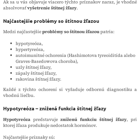
Ak sa u vás objavuje viacero týchto príznakov naraz, je vhodné
absolvovať
vyšetrenie štítnej žľazy
.
Najčastejšie problémy so štítnou žľazou
Medzi najčastejšie
problémy so štítnou žľazou
patria:
hypotyreóza,
hypertyreóza,
autoimunitné ochorenia (Hashimotova tyreoiditída alebo
Graves-Basedowova choroba),
uzly štítnej žľazy,
zápaly štítnej žľazy,
rakovina štítnej žľazy.
Každé z týchto ochorení si vyžaduje odbornú diagnostiku a
vhodnú liečbu.
Hypotyreóza – znížená funkcia štítnej žľazy
Hypotyreóza
predstavuje
zníženú funkciu štítnej žľazy
, pri
ktorej žľaza produkuje nedostatok hormónov.
Najčastejšie príznaky sú: