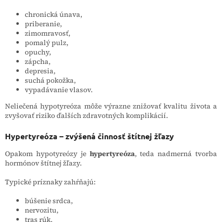
chronická únava,
priberanie,
zimomravosť,
pomalý pulz,
opuchy,
zápcha,
depresia,
suchá pokožka,
vypadávanie vlasov.
Neliečená hypotyreóza môže výrazne znižovať kvalitu života a
zvyšovať riziko ďalších zdravotných komplikácií.
Hypertyreóza – zvýšená činnosť štítnej žľazy
Opakom hypotyreózy je
hypertyreóza
, teda nadmerná tvorba
hormónov štítnej žľazy.
Typické príznaky zahŕňajú:
búšenie srdca,
nervozitu,
tras rúk,