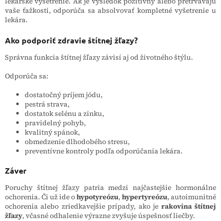
lekárske vyšetrenie. Ak je výsledok pozitívny alebo pretrvávajú
vaše ťažkosti, odporúča sa absolvovať kompletné vyšetrenie u
lekára.
Ako podporiť zdravie štítnej žľazy?
Správna funkcia štítnej žľazy závisí aj od životného štýlu.
Odporúča sa:
dostatočný príjem jódu,
pestrá strava,
dostatok selénu a zinku,
pravidelný pohyb,
kvalitný spánok,
obmedzenie dlhodobého stresu,
preventívne kontroly podľa odporúčania lekára.
Záver
Poruchy štítnej žľazy patria medzi najčastejšie hormonálne
ochorenia. Či už ide o
hypotyreózu
,
hypertyreózu
, autoimunitné
ochorenia alebo zriedkavejšie prípady, ako je
rakovina štítnej
žľazy
, včasné odhalenie výrazne zvyšuje úspešnosť liečby.