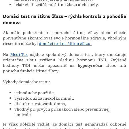
lekár zistil zväčšenú štítnu žľazu alebo uzly.
Domáci test na štítnu žľazu – rýchla kontrola z pohodlia
domova
Ak máte podozrenie na poruchu štítnej žľazy alebo chcete
preventívne skontrolovať svoje hormonálne zdravie, vhodným
riešením môže byť
domáci test na štítnu žľazu.
Na
Medi-Tex
nájdete spoľahlivý domáci test, ktorý umožňuje
orientačne zistiť zvýšenú hladinu hormónu TSH. Zvýšené
hodnoty TSH môžu upozorniť na
hypotyreózu
alebo inú
poruchu funkcie štítnej žľazy.
Výhody domáceho testu:
jednoduché použitie,
výsledok už za niekoľko minút,
diskrétne testovanie doma,
vhodný pri prvých príznakoch alebo preventívnej
kontrole.
Je však dôležité vedieť, že domáci test nenahrádza odborné