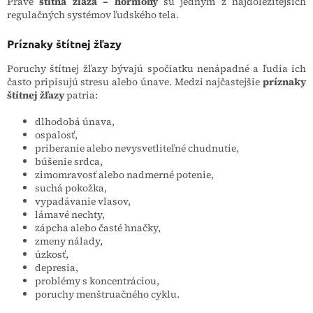
Práve
štítna žľaza – hormóny
sú jedným z najdôležitejších
regulačných systémov ľudského tela.
Príznaky štítnej žľazy
Poruchy štítnej žľazy bývajú spočiatku nenápadné a ľudia ich
často pripisujú stresu alebo únave. Medzi najčastejšie
príznaky
štítnej žľazy
patria:
dlhodobá únava,
ospalosť,
priberanie alebo nevysvetliteľné chudnutie,
búšenie srdca,
zimomravosť alebo nadmerné potenie,
suchá pokožka,
vypadávanie vlasov,
lámavé nechty,
zápcha alebo časté hnačky,
zmeny nálady,
úzkosť,
depresia,
problémy s koncentráciou,
poruchy menštruačného cyklu.