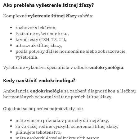
Ako prebieha vyšetrenie štítnej žľazy?
Komplexné
vyšetrenie štítnej žľazy
zahŕňa:
rozhovor s lekárom,
fyzikálne vyšetrenie krku,
krvné testy (TSH, T3, T4),
ultrazvuk štítnej žľazy,
podľa potreby ďalšie hormonálne alebo zobrazovacie
vyšetrenia.
Vyšetrenie vykonáva špecialista v odbore
endokrynológia
.
Kedy navštíviť endokrinológa?
Ambulancia
endokrinológie
sa zaoberá diagnostikou a liečbou
hormonálnych ochorení vrátane porúch štítnej žľazy.
Objednať sa odporúča najmä vtedy, ak:
máte viacero príznakov poruchy štítnej žľazy,
sa vo vašej rodine vyskytli ochorenia štítnej žľazy,
plánujete tehotenstvo,
máte neobvyklé výsledky krvných testov,