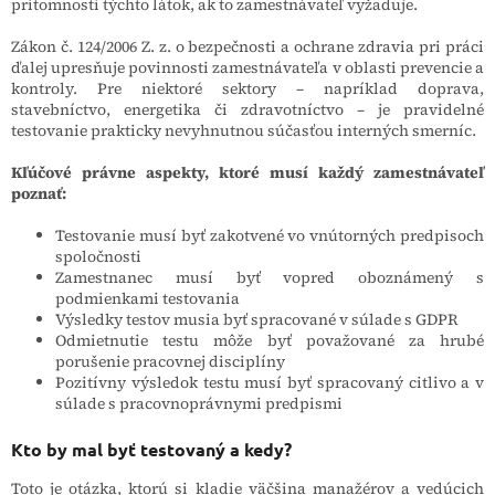
prítomnosti týchto látok, ak to zamestnávateľ vyžaduje.
Zákon č. 124/2006 Z. z. o bezpečnosti a ochrane zdravia pri práci
ďalej upresňuje povinnosti zamestnávateľa v oblasti prevencie a
kontroly. Pre niektoré sektory – napríklad doprava,
stavebníctvo, energetika či zdravotníctvo – je pravidelné
testovanie prakticky nevyhnutnou súčasťou interných smerníc.
Kľúčové právne aspekty, ktoré musí každý zamestnávateľ
poznať:
Testovanie musí byť zakotvené vo vnútorných predpisoch
spoločnosti
Zamestnanec musí byť vopred oboznámený s
podmienkami testovania
Výsledky testov musia byť spracované v súlade s GDPR
Odmietnutie testu môže byť považované za hrubé
porušenie pracovnej disciplíny
Pozitívny výsledok testu musí byť spracovaný citlivo a v
súlade s pracovnoprávnymi predpismi
Kto by mal byť testovaný a kedy?
Toto je otázka, ktorú si kladie väčšina manažérov a vedúcich