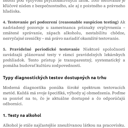
neboli pod vplyvom psychoaktívnych látok. Toto testovanie je
kľúčové nielen z bezpečnostného, ale aj z poistného a právneho
hľadiska.
4. Testovanie pri podozrení (reasonable suspicion testing)
Ak
nadriadený pozoruje u zamestnanca príznaky ovplyvnenia –
zmätené správanie, zápach alkoholu, nestabilitu chôdze,
nezvyčajné zreničky – má právo nariadiť okamžité testovanie.
5. Pravidelné periodické testovanie
Niektoré spoločnosti
zavádzajú plánované testy v rámci pravidelných lekárskych
prehliadok. Tento prístup je transparentný, systematický a
pomáha budovať kultúru zodpovednosti.
Typy diagnostických testov dostupných na trhu
Moderná diagnostika ponúka široké spektrum testovacích
metód. Každá má svoje špecifiká, výhody aj obmedzenia. Poďme
sa pozrieť na to, čo je aktuálne dostupné a čo odporúčajú
odborníci.
1. Testy na alkohol
Alkohol je stále najčastejšie zneužívanou látkou na pracovisku.