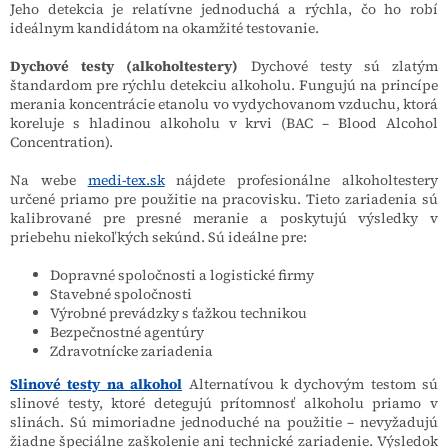
Jeho detekcia je relatívne jednoduchá a rýchla, čo ho robí
ideálnym kandidátom na okamžité testovanie.
Dychové testy (alkoholtestery)
Dychové testy sú zlatým
štandardom pre rýchlu detekciu alkoholu. Fungujú na princípe
merania koncentrácie etanolu vo vydychovanom vzduchu, ktorá
koreluje s hladinou alkoholu v krvi (BAC – Blood Alcohol
Concentration).
Na webe
medi-tex.sk
nájdete profesionálne alkoholtestery
určené priamo pre použitie na pracovisku. Tieto zariadenia sú
kalibrované pre presné meranie a poskytujú výsledky v
priebehu niekoľkých sekúnd. Sú ideálne pre:
Dopravné spoločnosti a logistické firmy
Stavebné spoločnosti
Výrobné prevádzky s ťažkou technikou
Bezpečnostné agentúry
Zdravotnícke zariadenia
Slinové testy na alkohol
Alternatívou k dychovým testom sú
slinové testy, ktoré detegujú prítomnosť alkoholu priamo v
slinách. Sú mimoriadne jednoduché na použitie – nevyžadujú
žiadne špeciálne zaškolenie ani technické zariadenie. Výsledok