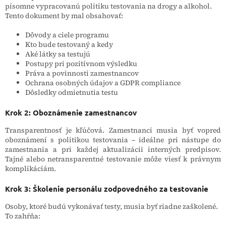
písomne vypracovanú politiku testovania na drogy a alkohol.
Tento dokument by mal obsahovať:
Dôvody a ciele programu
Kto bude testovaný a kedy
Aké látky sa testujú
Postupy pri pozitívnom výsledku
Práva a povinnosti zamestnancov
Ochrana osobných údajov a GDPR compliance
Dôsledky odmietnutia testu
Krok 2: Oboznámenie zamestnancov
Transparentnosť je kľúčová. Zamestnanci musia byť vopred
oboznámení s politikou testovania – ideálne pri nástupe do
zamestnania a pri každej aktualizácii interných predpisov.
Tajné alebo netransparentné testovanie môže viesť k právnym
komplikáciám.
Krok 3: Školenie personálu zodpovedného za testovanie
Osoby, ktoré budú vykonávať testy, musia byť riadne zaškolené.
To zahŕňa: