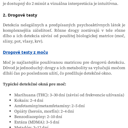
je dostupný do 2 minút a vizuálna interpretácia je intuitívna.
2. Drogové testy
Detekcia nelegálnych a predpísaných psychoaktívnych látok je
komplexnejšia záležitosť. Rôzne drogy zostávajú v tele rôzne
dlho a ich detekcia závisí od použitej biologickej matrice (moč,
sliny, pot, vlasy, krv).
Drogové testy z moču
Moč je najčastejšie používanou matricou pre drogovú detekciu.
Dôvod je jednoduchý: drogy a ich metabolity sa vylučujú močom
dlhší čas po poslednom užití, čo predlžuje detekčné okno.
Typické detekčné okná pre moč:
Marihuana (THC): 3–30 dní (závisí od frekvencie užívania)
Kokaín: 2–4 dni
Amfetamíny/metamfetamíny: 2–5 dní
Opiáty (heroín, morfín): 2–4 dni
Benzodiazepíny: 2–10 dní
Extáza (MDMA): 3–5 dní
Metadón: 3–12 dní