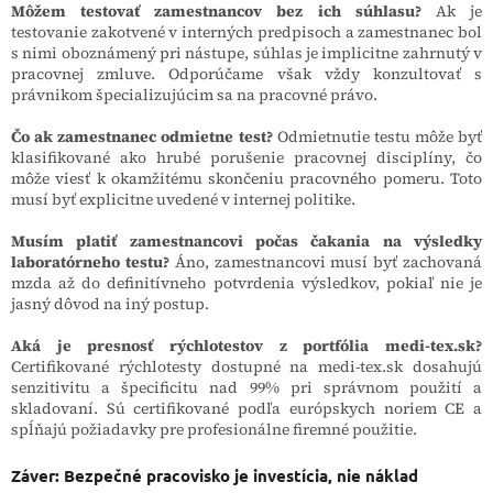
Môžem testovať zamestnancov bez ich súhlasu?
Ak je
testovanie zakotvené v interných predpisoch a zamestnanec bol
s nimi oboznámený pri nástupe, súhlas je implicitne zahrnutý v
pracovnej zmluve. Odporúčame však vždy konzultovať s
právnikom špecializujúcim sa na pracovné právo.
Čo ak zamestnanec odmietne test?
Odmietnutie testu môže byť
klasifikované ako hrubé porušenie pracovnej disciplíny, čo
môže viesť k okamžitému skončeniu pracovného pomeru. Toto
musí byť explicitne uvedené v internej politike.
Musím platiť zamestnancovi počas čakania na výsledky
laboratórneho testu?
Áno, zamestnancovi musí byť zachovaná
mzda až do definitívneho potvrdenia výsledkov, pokiaľ nie je
jasný dôvod na iný postup.
Aká je presnosť rýchlotestov z portfólia medi-tex.sk?
Certifikované rýchlotesty dostupné na medi-tex.sk dosahujú
senzitivitu a špecificitu nad 99% pri správnom použití a
skladovaní. Sú certifikované podľa európskych noriem CE a
spĺňajú požiadavky pre profesionálne firemné použitie.
Záver: Bezpečné pracovisko je investícia, nie náklad