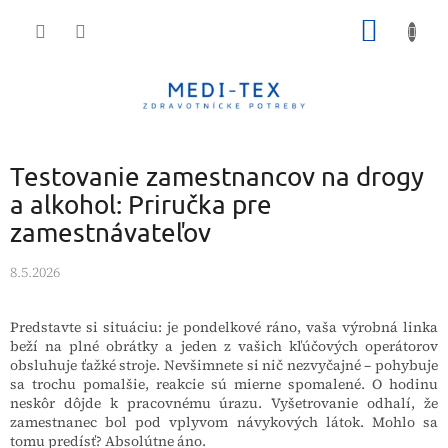
Prejsť
NÁKU
na
obsah
KOŠÍK
Testovanie zamestnancov na drogy
a alkohol: Priručka pre
zamestnávateľov
8.5.2026
Predstavte si situáciu: je pondelkové ráno, vaša výrobná linka
beží na plné obrátky a jeden z vašich kľúčových operátorov
obsluhuje ťažké stroje. Nevšimnete si nič nezvyčajné – pohybuje
sa trochu pomalšie, reakcie sú mierne spomalené. O hodinu
neskôr dôjde k pracovnému úrazu. Vyšetrovanie odhalí, že
zamestnanec bol pod vplyvom návykových látok. Mohlo sa
tomu predísť? Absolútne áno.