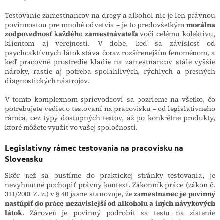
Testovanie zamestnancov na drogy a alkohol nie je len právnou
povinnosťou pre mnohé odvetvia – je to predovšetkým
morálna
zodpovednosť každého zamestnávateľa
voči celému kolektívu,
klientom aj verejnosti. V dobe, keď sa závislosť od
psychoaktívnych látok stáva čoraz rozšírenejším fenoménom, a
keď pracovné prostredie kladie na zamestnancov stále vyššie
nároky, rastie aj potreba spoľahlivých, rýchlych a presných
diagnostických nástrojov.
V tomto komplexnom sprievodcovi sa pozrieme na všetko, čo
potrebujete vedieť o testovaní na pracovisku – od legislatívneho
rámca, cez typy dostupných testov, až po konkrétne produkty,
ktoré môžete využiť vo vašej spoločnosti.
Legislatívny rámec testovania na pracovisku na
Slovensku
Skôr než sa pustíme do praktickej stránky testovania, je
nevyhnutné pochopiť právny kontext. Zákonník práce (zákon č.
311/2001 Z. z.) v § 40 jasne stanovuje, že
zamestnanec je povinný
nastúpiť do práce nezavislejší od alkoholu a iných návykových
látok
. Zároveň je povinný podrobiť sa testu na zistenie