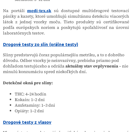
Na portáli
medi-tex.sk
sú dostupné multidrogové testovací
pásiky a kazety, ktoré umožňujú simultánnu detekciu viacerých
látok z jednej vzorky moču. Tieto produkty sú certifikované
podľa európskych noriem a poskytujú spoľahlivosť na úrovni
laboratórnych testov.
Drogové testy zo slín (orálne testy)
Sliny predstavujú čoraz populárnejšiu metriku, a to z dobrého
dôvodu. Odber vzorky je neinvazívny, prebieha priamo pod
dohľadom testujúceho a odráža
aktuálny stav ovplyvnenia
– nie
minulú konzumáciu spred niekoľkých dní.
Detekčné okná pre sliny:
THC: 4–24 hodín
Kokaín: 1–2 dni
Amfetamíny: 1–3 dni
Opiáty: 1–2 dni
Drogové testy z vlasov