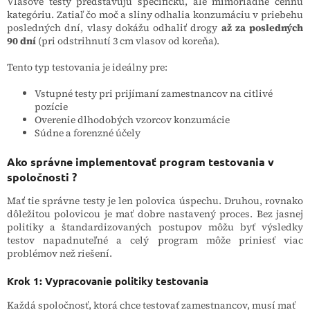
Vlasové testy predstavujú špecifickú, ale mimoriadne cennú
kategóriu. Zatiaľ čo moč a sliny odhalia konzumáciu v priebehu
posledných dní, vlasy dokážu odhaliť drogy
až za posledných
90 dní
(pri odstrihnutí 3 cm vlasov od koreňa).
Tento typ testovania je ideálny pre:
Vstupné testy pri prijímaní zamestnancov na citlivé
pozície
Overenie dlhodobých vzorcov konzumácie
Súdne a forenzné účely
Ako správne implementovať program testovania v
spoločnosti ?
Mať tie správne testy je len polovica úspechu. Druhou, rovnako
dôležitou polovicou je mať dobre nastavený proces. Bez jasnej
politiky a štandardizovaných postupov môžu byť výsledky
testov napadnuteľné a celý program môže priniesť viac
problémov než riešení.
Krok 1: Vypracovanie politiky testovania
Každá spoločnosť, ktorá chce testovať zamestnancov, musí mať