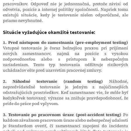
pracovníkov. Odpoveď nie je jednoznačná, pretože závisí od
odvetvia, pozície a internej politiky spoločnosti. Napriek tomu
existujú situácie, kedy je testovanie nielen odporúčané, ale
priamo nevyhnutné.
Situácie vyžadujúce okamžité testovanie:
1. Pred nástupom do zamestnania (pre-employment testing)
Vstupné testovanie je čoraz bežnejšou praxou pri prijímaní
nových zamestnancov, najmä na pozície s vysokou
zodpovednosťou alebo s prístupom k nebezpečným
zariadeniam. Tento typ testovania odfiltruje rizikových
uchádzačov ešte pred uzavretím pracovnej zmluvy.
2. Náhodné testovanie (random testing)
Náhodné,
nepredvídateľné testovanie je jedným z najúčinnejších
odstrašujúcich prostriedkov. Keď zamestnanec vie, že môže byť
kedykoľvek testovaný, výrazne sa znižuje pravdepodobnosť, že
príde do práce pod vplyvom.
3. Testovanie po pracovnom úraze (post-accident testing)
Po
každom závažnom pracovnom úraze alebo nebezpečnej udalosti
je štandardom overiť, či zamestnanci zapojení do incidentu