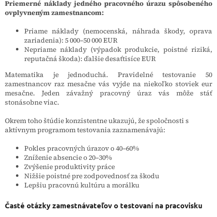
Priemerné náklady jedného pracovného úrazu spôsobeného
ovplyvneným zamestnancom:
Priame náklady (nemocenská, náhrada škody, oprava
zariadenia): 5 000–50 000 EUR
Nepriame náklady (výpadok produkcie, poistné riziká,
reputačná škoda): ďalšie desaťtisíce EUR
Matematika je jednoduchá. Pravidelné testovanie 50
zamestnancov raz mesačne vás vyjde na niekoľko stoviek eur
mesačne. Jeden závažný pracovný úraz vás môže stáť
stonásobne viac.
Okrem toho štúdie konzistentne ukazujú, že spoločnosti s
aktívnym programom testovania zaznamenávajú:
Pokles pracovných úrazov o 40–60%
Zníženie absencie o 20–30%
Zvýšenie produktivity práce
Nižšie poistné pre zodpovednosť za škodu
Lepšiu pracovnú kultúru a morálku
Časté otázky zamestnávateľov o testovaní na pracovisku