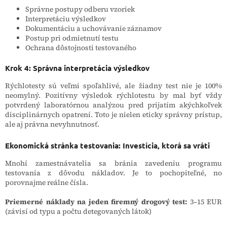
Správne postupy odberu vzoriek
Interpretáciu výsledkov
Dokumentáciu a uchovávanie záznamov
Postup pri odmietnutí testu
Ochrana dôstojnosti testovaného
Krok 4: Správna interpretácia výsledkov
Rýchlotesty sú veľmi spoľahlivé, ale žiadny test nie je 100%
neomylný. Pozitívny výsledok rýchlotestu by mal byť vždy
potvrdený laboratórnou analýzou pred prijatím akýchkoľvek
disciplinárnych opatrení. Toto je nielen eticky správny prístup,
ale aj právna nevyhnutnosť.
Ekonomická stránka testovania: Investícia, ktorá sa vráti
Mnohí zamestnávatelia sa bránia zavedeniu programu
testovania z dôvodu nákladov. Je to pochopiteľné, no
porovnajme reálne čísla.
Priemerné náklady na jeden firemný drogový test:
3–15 EUR
(závisí od typu a počtu detegovaných látok)