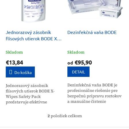
i
p
s
r
p
o
r
d
o
u
d
k
Jednorazový zásobník
Dezinfekčná vaňa BODE
u
t
flísových utierok BODE X-
k
o
Wipes Safety Pack (90 ks)
t
v
Skladom
Skladom
o
€13,84
€95,90
od
v
DETAIL
Do košíka
Dezinfekčná vaňa BODE je
Jednorazový zásobník
profesionálne riešenie pre
flísových utierok BODE X-
bezpečnú prípravu roztokov
Wipes Safety Pack
a manuálne čistenie
predstavuje efektívne
zdravotníckych nástrojov.
riešenie pre hygienickú
Umožňuje efektívnu prácu s
dezinfekciu a čistenie
2
položiek celkom
dezinfekčnými...
O
povrchov v zdravotníckych
v
zariadeniach a...