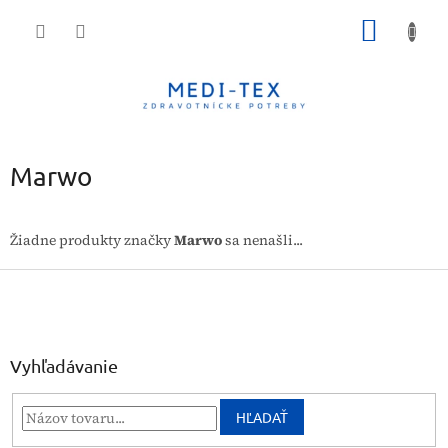
Prejsť
NÁKU
na
obsah
KOŠÍK
Marwo
Žiadne produkty značky
Marwo
sa nenašli...
Z
á
p
ä
t
Vyhľadávanie
i
e
HĽADAŤ