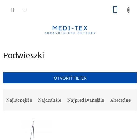
Prejsť
NÁKU
na
obsah
KOŠÍK
Podwieszki
OTVORIŤ FILTER
R
a
Najlacnejšie
Najdrahšie
Najpredávanejšie
Abecedne
d
e
V
n
ý
i
p
e