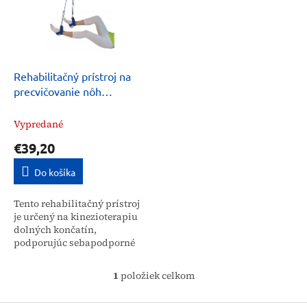
i
p
s
r
p
o
r
d
o
u
d
k
Rehabilitačný prístroj na
u
t
precvičovanie nôh
k
o
Podwieszki
t
v
Vypredané
o
€39,20
v
Do košíka
Tento rehabilitačný prístroj
je určený na kinezioterapiu
dolných končatín,
podporujúc sebapodporné
cvičenia nôh, kolien a bokov.
Poskytuje efektívnu
1
položiek celkom
O
rehabilitáciu a zlepšenie...
v