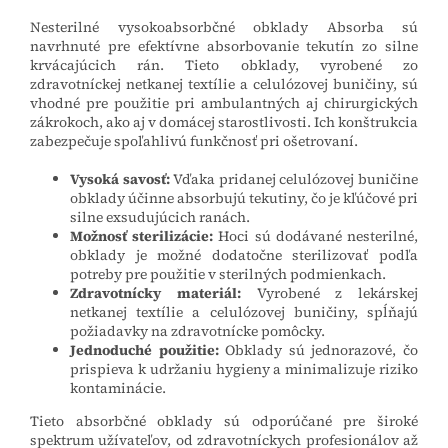
Nesterilné vysokoabsorbčné obklady Absorba sú
navrhnuté pre efektívne absorbovanie tekutín zo silne
krvácajúcich rán. Tieto obklady, vyrobené zo
zdravotníckej netkanej textílie a celulózovej buničiny, sú
vhodné pre použitie pri ambulantných aj chirurgických
zákrokoch, ako aj v domácej starostlivosti. Ich konštrukcia
zabezpečuje spoľahlivú funkčnosť pri ošetrovaní.
Vysoká savosť:
Vďaka pridanej celulózovej buničine
obklady účinne absorbujú tekutiny, čo je kľúčové pri
silne exsudujúcich ranách.
Možnosť sterilizácie:
Hoci sú dodávané nesterilné,
obklady je možné dodatočne sterilizovať podľa
potreby pre použitie v sterilných podmienkach.
Zdravotnícky materiál:
Vyrobené z lekárskej
netkanej textílie a celulózovej buničiny, spĺňajú
požiadavky na zdravotnícke pomôcky.
Jednoduché použitie:
Obklady sú jednorazové, čo
prispieva k udržaniu hygieny a minimalizuje riziko
kontaminácie.
Tieto absorbčné obklady sú odporúčané pre široké
spektrum užívateľov, od zdravotníckych profesionálov až