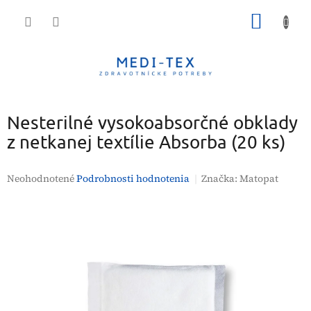
Prejsť
NÁKU
na
obsah
KOŠÍK
Nesterilné vysokoabsorčné obklady
z netkanej textílie Absorba (20 ks)
Priemerné
Neohodnotené
Podrobnosti hodnotenia
Značka:
Matopat
hodnotenie
produktu
je
0,0
z
5
hviezdičiek.