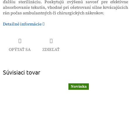
ďalšiu sterilizáciu. Poskytujú zvýšenú savosť pre efektívne
absorbovanie tekutín, vhodné pri ošetrovaní silne krvácajúcich
rán počas ambulantných či chirurgických zákrokov.
Detailné informácie
OPÝTAŤ SA
ZDIEĽAŤ
Súvisiaci tovar
Novinka