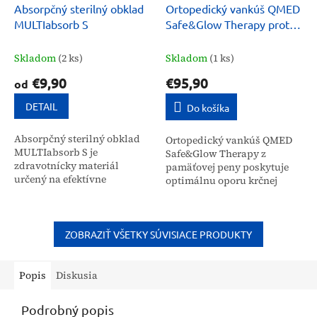
Absorpčný sterilný obklad
Ortopedický vankúš QMED
MULTIabsorb S
Safe&Glow Therapy proti
vráskam
Skladom
(2 ks)
Skladom
(1 ks)
€9,90
€95,90
od
DETAIL
Do košíka
Absorpčný sterilný obklad
Ortopedický vankúš QMED
MULTIabsorb S je
Safe&Glow Therapy z
zdravotnícky materiál
pamäťovej peny poskytuje
určený na efektívne
optimálnu oporu krčnej
odstránenie exsudátu zo
chrbtici a hlave. Je určený
silne mokvajúcich rán a rán
pre širokú verejnosť na
po chirurgických zákrokoch.
zlepšenie kvality spánku,...
Jeho vysoko...
ZOBRAZIŤ VŠETKY SÚVISIACE PRODUKTY
Popis
Diskusia
Podrobný popis