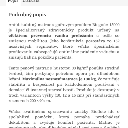
Popis
Diskusia
Podrobný popis
Antidekubitný matrac s gofrovým profilom Biogofer 15000
je špecializovaný zdravotnícky produkt určený na
efektívnu prevenciu vzniku preležanín
u osôb so
zníženou mobilitou. Jeho konštrukcia pozostáva zo 152
nezávislých segmentov, ktoré vďaka špecifickému
profilovaniu zabezpečujú optimálne prúdenie vzduchu a
znižujú tlak na pokožku pacienta.
Tento penový matrac s hustotou 30 kg/m³ ponúka strednú
tvrdosť, čím poskytuje potrebnú oporu pri dlhodobom
ležaní.
Maximálna nosnosť matraca je 130 kg
, čo zaručuje
stabilitu a bezpečnosť pri každodennom používaní v
domácej či ústavnej starostlivosti. Produkt je dostupný v
troch variantoch výšky (10, 12 a 15 cm) pri štandardných
rozmeroch 200 × 90 cm.
Vďaka kvalitnému spracovaniu značky Bioflote ide o
spoľahlivú pomôcku, ktorá pomáha predchádzať
dekubitom a zvyšuje komfort pacienta. Matrac je
navrhnutý tak, aby dlhodobo udržal svoj tvar a funkčné