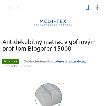
Prejsť
NÁKU
na
obsah
KOŠÍK
Antidekubitný matrac v gofrovým
profilom Biogofer 15000
Priemerné
Neohodnotené
Podrobnosti hodnotenia
Novinka
hodnotenie
Značka:
Bioflote
produktu
je
0,0
z
5
hviezdičiek.