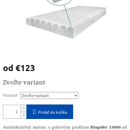
od
€123
Jednotková
Zvoľte variant
cena:
Variant
Pridať do košíka
Antidekubitný matrac s gofrovým profilom
Biogofer 15000
od