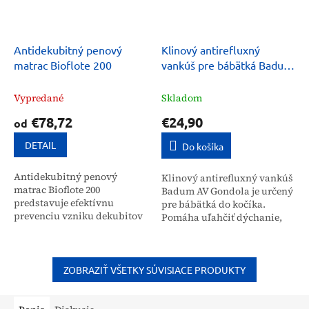
Antidekubitný penový
Klinový antirefluxný
matrac Bioflote 200
vankúš pre bábätká Badum
AV Gondola
Vypredané
Skladom
€78,72
€24,90
od
DETAIL
Do košíka
Antidekubitný penový
Klinový antirefluxný vankúš
matrac Bioflote 200
Badum AV Gondola je určený
predstavuje efektívnu
pre bábätká do kočíka.
prevenciu vzniku dekubitov
Pomáha uľahčiť dýchanie,
1. stupňa vďaka špeciálnemu
predchádza ublinkávaniu
trojzónovému profilu. Tento
stravy a vytekaniu sekrétov,
matrac je navrhnutý pre...
najmä počas nádchy....
ZOBRAZIŤ VŠETKY SÚVISIACE PRODUKTY