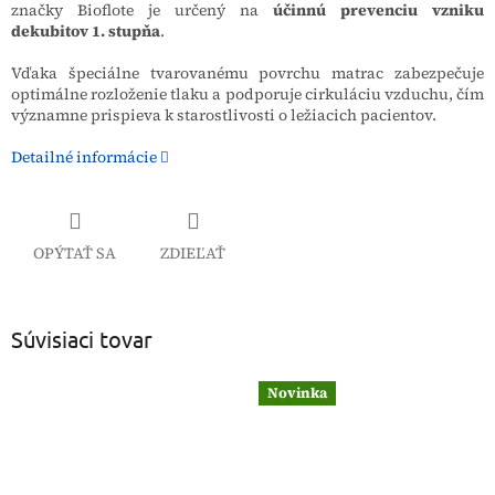
značky Bioflote je určený na
účinnú prevenciu vzniku
dekubitov 1. stupňa
.
Vďaka špeciálne tvarovanému povrchu matrac zabezpečuje
optimálne rozloženie tlaku a podporuje cirkuláciu vzduchu, čím
významne prispieva k starostlivosti o ležiacich pacientov.
Detailné informácie
OPÝTAŤ SA
ZDIEĽAŤ
Súvisiaci tovar
Novinka