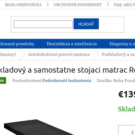
MOJA OBJEDNÁVKA
OBCHODNÉ PODMIENKY
FAQ: AKO 
HĽADAŤ
chranné pomôcky
Dezinfekcia a sterilizácia
Diagnózy a 
ežaniny)
Antidekubitné penové matrace
Podkladový a sa
kladový a samostatne stojaci matrac 
Priemerné
Neohodnotené
Podrobnosti hodnotenia
Značka:
Reha Fun
ka
hodnotenie
€13
produktu
je
0,0
Jednotk
Skla
z
cena:
5
hviezdičiek.