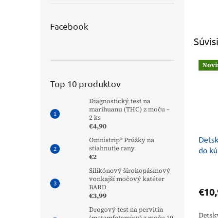
Facebook
Súvis
Novi
Top 10 produktov
Diagnostický test na
marihuanu (THC) z moču –
2 ks
€4,90
Detsk
Omnistrip® Prúžky na
stiahnutie rany
do k
€2
Silikónový širokopásmový
vonkajší močový katéter
BARD
€10,
€3,99
Drogový test na pervitín
Detsk
(metamfetamíny) z moču 10