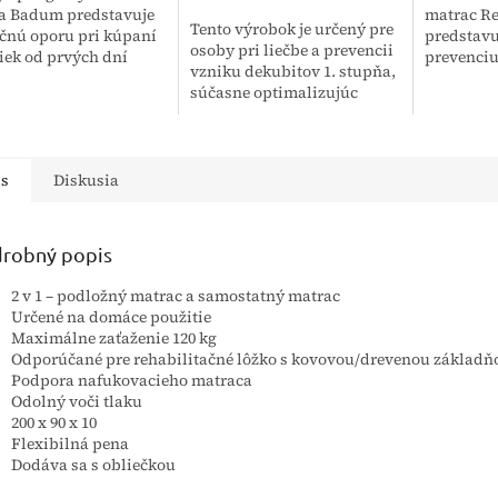
a Badum predstavuje
matrac R
Tento výrobok je určený pre
čnú oporu pri kúpaní
predstavu
osoby pri liečbe a prevencii
iek od prvých dní
prevenciu
vzniku dekubitov 1. stupňa,
a až do obdobia
preležaní
súčasne optimalizujúc
tatného sedenia. Táto
zníženou 
komfort pacienta; osoby,
žka zabezpečuje...
svojmu zl
ktoré sú dlhodobo v stále
rozkladá t
pozícii, na domácu,...
is
Diskusia
robný popis
2 v 1 – podložný matrac a samostatný matrac
Určené na domáce použitie
Maximálne zaťaženie 120 kg
Odporúčané pre rehabilitačné lôžko s kovovou/drevenou základň
Podpora nafukovacieho matraca
Odolný voči tlaku
200 x 90 x 10
Flexibilná pena
Dodáva sa s obliečkou