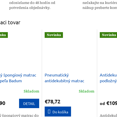
odosielame do 48 hodín od
nečakajte na kuriér
potvrdenia objednávky.
nákup preberte kom
iaci tovar
nka
Novinka
Novinka
ý špongiový matrac
Pneumatický
Antideku
úpeľa Badum
antidekubitný matrac
podložný
BIOFLOTE 2000
RehaBAS
Skladom
Skladom
€78,72
90
€109
od
DETAIL
Do košíka
ý špongiový matrac do
Antideku