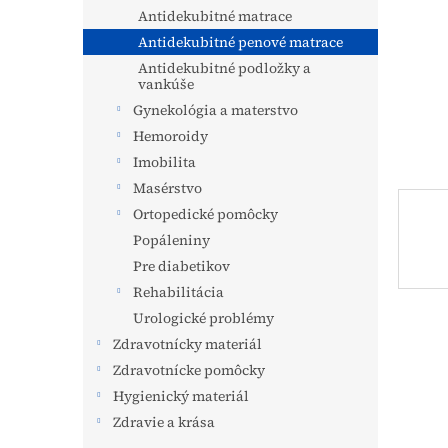
Antidekubitné matrace
Antidekubitné penové matrace
Antidekubitné podložky a
vankúše
Gynekológia a materstvo
Hemoroidy
Imobilita
Masérstvo
Ortopedické pomôcky
Popáleniny
Pre diabetikov
Rehabilitácia
Urologické problémy
Zdravotnícky materiál
Zdravotnícke pomôcky
Hygienický materiál
Zdravie a krása