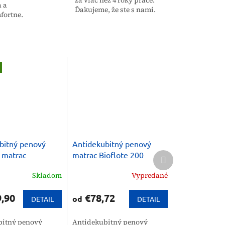
za viac než 4 roky práce.
a a
Ďakujeme, že ste s nami.
fortne.
bitný penový
Antidekubitný penový
Ďalší
 matrac
matrac Bioflote 200
produkt
IC
Skladom
Vypredané
,90
€78,72
od
DETAIL
DETAIL
bitný penový
Antidekubitný penový