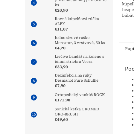
kúpeľ
ks
bezpe
€20,90
bábät
Rovná kúpeľňová rúčka
život
ALEX
samos
€11,07
podlo
Jednorázové rúško
Mercator, 3 vrstvové, 50 ks
€4,20
Pop
Liečivá bandáž na koleno s
iónmi striebra Veera
€33,90
Pod
Dezinfekcia na ruky
Desmanol Pure Schulke
€7,90
Ortopedický vankúš ROCK
€171,90
Sonická kefka OROMED
ORO-BRUSH
€49,60