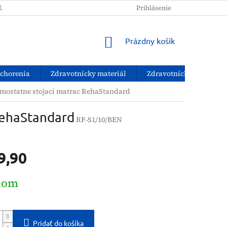
NAKUPOVAŤ?
PODMIENKY OCHRANY OSOBNÝCH ÚDAJOV
Prihlásenie
NÁKUPNÝ
Prázdny košík
KOŠÍK
ochorenia
Zdravotnícky materiál
Zdravotnícke pomôcky
mostatne stojaci matrac RehaStandard
RehaStandard
RF-S1/10/BEN
d
9,90
ová
dom
Pridať do košíka