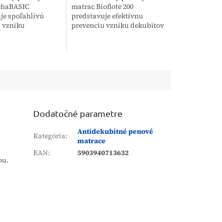
ehaBASIC
matrac Bioflote 200
je spoľahlivú
predstavuje efektívnu
 vzniku
prevenciu vzniku dekubitov
n u osôb so
1. stupňa vďaka
mobilitou. Vďaka
špeciálnemu trojzónovému
oženiu efektívne
profilu. Tento matrac je
lak na telo...
navrhnutý pre...
Dodatočné parametre
Antidekubitné penové
Kategória
:
matrace
EAN
:
5903940713632
ou.