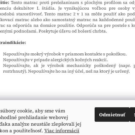
itie:
Tento matrac proti preležaninam s plochým profilom sa o
enciu dekubitov I. štádia. Je vynikajúcou voľbou pre osoby 
kodobú starostlivosť. Tento matrac 2 v 1 sa môže použiť ako po
kovací matrac alebo ako samostatný matrac na každodenné použi
ac sa odporúča na domáce použitie. Odporúča sa pre postele s 
enými podnožami. Poskytuje úľavu od bolestí chrbta.
raindikácie:
Nepoužívajte mokrý výrobok v priamom kontakte s pokožkou.
Nepoužívajte v prípade alergických kožných reakcií.
Nepoužívajte, ak je výrobok mechanicky poškodený (napr. p
roztrhnutý). Nepoužívajte ho na iný účel, než na ktorý je určený.
súbory cookie, aby sme vám
Odmietnuť
ohodlné prehliadanie webovej
ďaka analýze neustále zlepšovali jej
kon a použiteľnosť.
Viac informácií