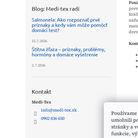
Použ
Blog: Medi-tex radí
prev
krát
Salmonela: Ako rozpoznať prvé
nafu
príznaky a kedy vám môže pomôcť
matr
domáci test?
drev
15.7.2026
Kont
Štítna žľaza – príznaky, problémy,
hormóny a domáce vyšetrenie
2.7.2026
Kontakt
Medi-Tex
info
@
medi-tex.sk
Používame 
0902 836 650
umožnili p
stránky a v
funkcie, vý