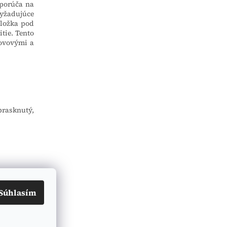
dporúča na
vyžadujúce
dložka pod
tie. Tento
kovovými a
rasknutý,
Súhlasím