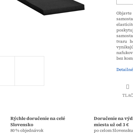
Objavt
samosta
elastic
poskytu
samostat
tvaru h
vynikaj
nafukov
bez komp
Detailné
TLAČ
Rýchle doručenie na celé
Doručenie na výd
Slovensko
miesta už od 3 €
80 % objednávok
po celom Slovensku,