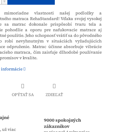
e mimoriadne vlastnosti našej podložky a
tného matraca RehaStandard! Vďaka svojej vysokej
ite sa matrac dokonale prispôsobí tvaru tela a
je pohodlie a oporu pre nafukovacie matrace aj
né použitie. Jeho schopnosť vrátiť sa do pôvodného
o robí nevyhnutným v situáciách vyžadujúcich
úce odpruženie. Matrac účinne absorbuje vibrácie
acieho matraca, čím zaisťuje dlhodobé používanie
romisov v kvalite.
 informácie
OPÝTAŤ SA
ZDIEĽAŤ
ajné
9000 spokojných
zákazníkov
 už viac