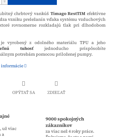
ubitný chrbtový vankúš
Timago RestTIM
efektívne
dza vzniku preležanín vďaka systému vzduchových
ktoré rovnomerne rozkladajú tlak pri dlhodobom
je vyrobený z odolného materiálu TPU a jeho
iteľnú tuhosť
jednoducho prispôsobíte
uálnym potrebám pomocou priloženej pumpy.
 informácie
OPÝTAŤ SA
ZDIEĽAŤ
ajné
9000 spokojných
zákazníkov
 už viac
za viac než 4 roky práce.
a a