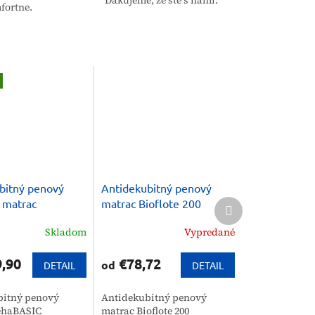
Ďakujeme, že ste s nami.
fortne.
bitný penový
Antidekubitný penový
Ďalší
 matrac
matrac Bioflote 200
produkt
IC
Skladom
Vypredané
,90
€78,72
od
DETAIL
DETAIL
bitný penový
Antidekubitný penový
ehaBASIC
matrac Bioflote 200