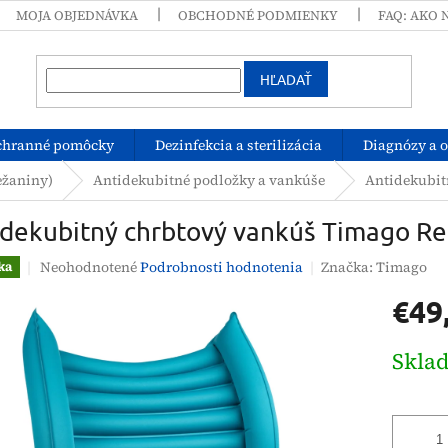
MOJA OBJEDNÁVKA
OBCHODNÉ PODMIENKY
FAQ: AKO 
HĽADAŤ
chranné pomôcky
Dezinfekcia a sterilizácia
Diagnózy a 
ežaniny)
Antidekubitné podložky a vankúše
Antidekubit
idekubitný chrbtový vankúš Timago R
Priemerné
Neohodnotené
Podrobnosti hodnotenia
Značka:
Timago
ka
hodnotenie
€49
produktu
je
0,0
Jednotk
Skla
z
cena:
5
hviezdičiek.