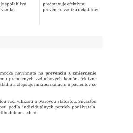
je spoľahlivú
predstavuje efektívnu
 vzniku
prevenciu vzniku dekubitov
n u osôb so
1. stupňa vďaka
mobilitou. Vďaka
špeciálnemu trojzónovému
oženiu efektívne
profilu. Tento matrac je
lak na telo...
navrhnutý pre...
pomôcka navrhnutá na
prevenciu a zmiernenie
ému prepojených vzduchových komôr efektívne
štádia a zlepšuje mikrocirkuláciu u pacientov so
ou voči vlhkosti a tvarovou stálosťou. Súčasťou
sti podľa individuálnych potrieb používateľa.
i dlhodobom sedení.