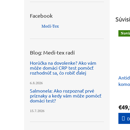
Facebook
Súvis
Medi-Tex
Novi
Blog: Medi-tex radí
Horúčka na dovolenke? Ako vám
môže domáci CRP test pomôcť
rozhodnúť sa, čo robiť ďalej
Antid
6.8.2026
komo
HF20
Salmonela: Ako rozpoznať prvé
príznaky a kedy vám môže pomôcť
domáci test?
€49,
15.7.2026
D