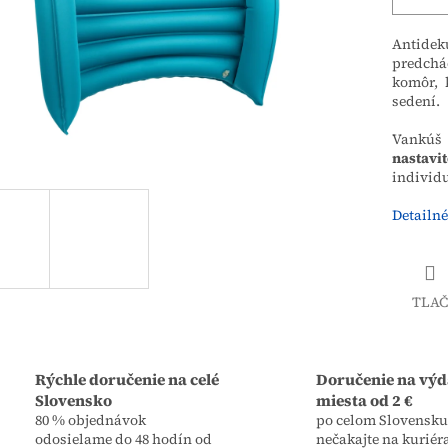
Antidek
predchá
komôr, 
sedení.
Vankúš 
nastav
individ
Detailné
TLAČ
Rýchle doručenie na celé
Doručenie na výd
Slovensko
miesta od 2 €
80 % objednávok
po celom Slovensku,
odosielame do 48 hodín od
nečakajte na kuriér