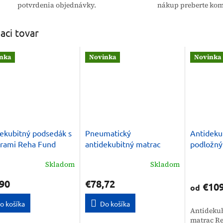
potvrdenia objednávky.
nákup preberte kom
iaci tovar
nka
Novinka
Novinka
ekubitný podsedák s
Pneumatický
Antideku
rami Reha Fund
antidekubitný matrac
podložný
08
BIOFLOTE 2000
RehaBAS
Skladom
Skladom
90
€78,72
€109
od
o košíka
Do košíka
Antideku
matrac R