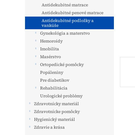
Antidekubitné matrace
Antidekubitné penové matrace
Antidekubitné podložky a
vankúše
Gynekológia a materstvo
Hemoroidy
Imobilita
Masérstvo
Ortopedické pomôcky
Popáleniny
Pre diabetikov
Rehabilitácia
Urologické problémy
Zdravotnícky materiál
Zdravotnícke pomôcky
Hygienický materiál
Zdravie a krása