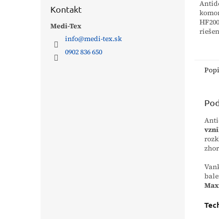
Antid
Kontakt
komo
HF200
Medi-Tex
rieše
info
@
medi-tex.sk
na tk
stred
0902 836 650
rizik
Vďaka 
Pop
Pod
Ant
vzn
rozk
zhor
Vank
bale
Max
Tec