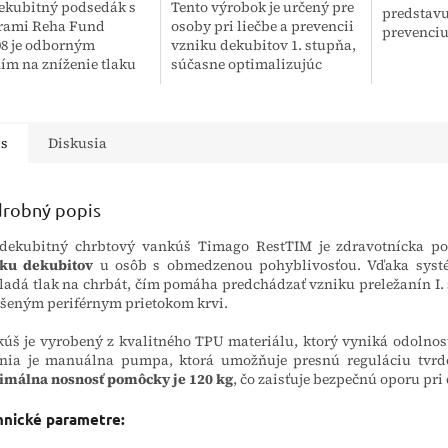
ekubitný podsedák s
Tento výrobok je určený pre
predstavu
rami Reha Fund
osoby pri liečbe a prevencii
prevenciu
8 je odborným
vzniku dekubitov 1. stupňa,
preležaní
ním na zníženie tlaku
súčasne optimalizujúc
zníženou 
anivá u osôb so
komfort pacienta; osoby,
svojmu zl
ným až vysokým
ktoré sú dlhodobo v stále
rozkladá t
om vzniku dekubitov.
pozícii, na domácu,...
špeciálnej...
is
Diskusia
robný popis
idekubitný chrbtový vankúš Timago RestTIM je zdravotnícka 
iku dekubitov
u osôb s obmedzenou pohyblivosťou. Vďaka syst
ladá tlak na chrbát, čím pomáha predchádzať vzniku preležanín I. 
šeným periférnym prietokom krvi.
úš je vyrobený z kvalitného TPU materiálu, ktorý vyniká odolnosť
nia je manuálna pumpa, ktorá umožňuje presnú reguláciu tvrdo
imálna nosnosť pomôcky je 120 kg
, čo zaisťuje bezpečnú oporu pr
hnické parametre: