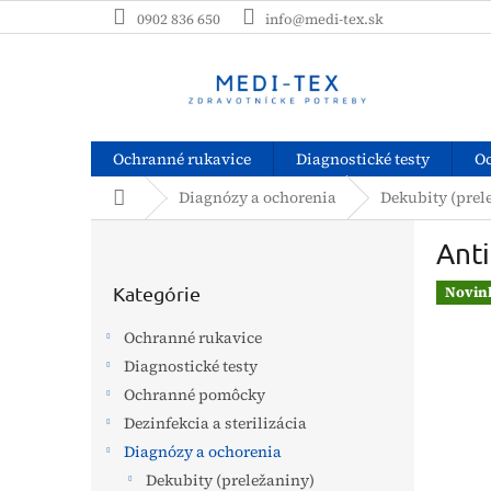
Prejsť
0902 836 650
info@medi-tex.sk
na
obsah
Ochranné rukavice
Diagnostické testy
O
Domov
Diagnózy a ochorenia
Dekubity (prel
B
Ant
o
Preskočiť
č
kategórie
Kategórie
Novin
n
ý
Ochranné rukavice
p
Diagnostické testy
a
Ochranné pomôcky
n
e
Dezinfekcia a sterilizácia
l
Diagnózy a ochorenia
Dekubity (preležaniny)