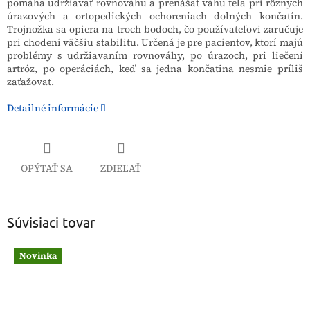
pomáha udržiavať rovnováhu a prenášať váhu tela pri rôznych
úrazových a ortopedických ochoreniach dolných končatín.
Trojnožka sa opiera na troch bodoch, čo používateľovi zaručuje
pri chodení väčšiu stabilitu. Určená je pre pacientov, ktorí majú
problémy s udržiavaním rovnováhy, po úrazoch, pri liečení
artróz, po operáciách, keď sa jedna končatina nesmie príliš
zaťažovať.
Detailné informácie
OPÝTAŤ SA
ZDIEĽAŤ
Súvisiaci tovar
Novinka