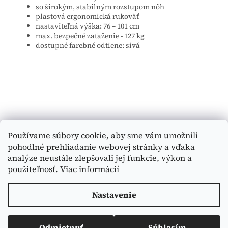
so širokým, stabilným rozstupom nôh
plastová ergonomická rukoväť
nastaviteľná výška: 76 – 101 cm
max. bezpečné zaťaženie - 127 kg
dostupné farebné odtiene: sivá
Z
á
p
ä
t
Vyhľadávanie
Používame súbory cookie, aby sme vám umožnili
i
pohodlné prehliadanie webovej stránky a vďaka
e
HĽADAŤ
analýze neustále zlepšovali jej funkcie, výkon a
použiteľnosť.
Viac informácií
Nastavenie
Vytvoril Shoptet
Odmietnuť
Súhlasím
Copyright 2026
Medi-Tex
. Všetky práva vyhradené.