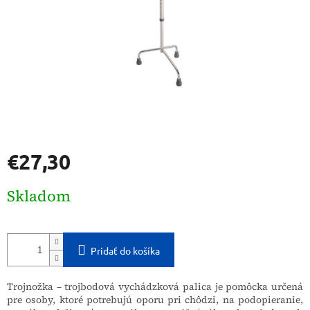
€27,30
Jednotková
Skladom
cena:
Pridať do košíka
Trojnožka – trojbodová vychádzková palica je pomôcka určená
pre osoby, ktoré potrebujú oporu pri chôdzi, na podopieranie,