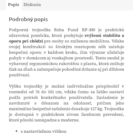
Popis
Diskusia
Podrobný popis
Podporná trojnožka Reha Fund RF-300 je praktická
zdravotná pomôcka, ktorá poskytuje
zvýšenú stabilitu a
oporu pri chôdzi
pre osoby so zníženou mobilitou. Vďaka
svojej konštrukcii so širokým rozstupom nôh zaisťuje
bezpečnú oporu v každom kroku, čím výrazne uľahčuje
pohyb v domácom aj vonkajšom prostredí. Tento model je
vybavený ergonomickou rukoväťou z plastu, ktorá znižuje
tlak na dlaň a zabezpečuje pohodlné držanie aj pri dlhšom
používaní.
Výšku trojnožky je možné individuálne prispôsobiť v
rozmedzí od 76 do 101 cm, vďaka čomu sa ľahko nastaví
podľa potrieb konkrétneho používateľa. Zariadenie je
navrhnuté s dôrazom na odolnosť, pričom jeho
maximálne bezpečné zaťaženie dosahuje 127 kg. Trojnožka
je dostupná v praktickom sivom farebnom prevedení,
ktoré pôsobí nenápadne a moderne.
s nastaviteľnou výškou