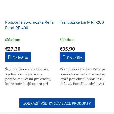
Podporná štvornožka Reha
Francúzske barly RF-200
Fund RF-400
Skladom
Skladom
€27,30
€35,90
Do košíka
Do košíka
Štvornožka – štvorbodová
Francúzska barla RF-200 je
vychádzková palica je
pomôcka určená pre osoby,
pomôcka určená pre osoby,
ktoré potrebujú oporu pri
ktoré potrebujú oporu pri
chôdzi. Pomáha udržiavať
chôdzi, na podopieranie,
rovnováhu a prenášať váhu
pomáha udržiavať
tela pri rôznych úrazových a
rovnováhu a prenášať váhu
ortopedických...
tela pri...
ZOBRAZIŤ VŠETKY SÚVISIACE PRODUKTY