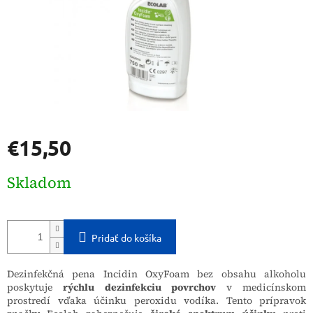
€15,50
Jednotková
Skladom
cena:
Pridať do košíka
Dezinfekčná pena Incidin OxyFoam bez obsahu alkoholu
poskytuje
rýchlu dezinfekciu povrchov
v medicínskom
prostredí vďaka účinku peroxidu vodíka. Tento prípravok