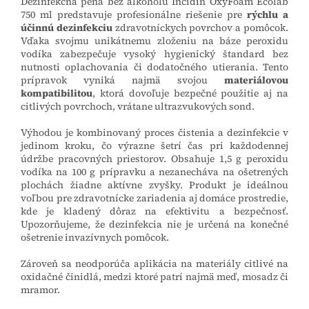
Dezinfekčná pena bez alkoholu Incidin OxyFoam Ecolab
750 ml predstavuje profesionálne riešenie pre
rýchlu a
účinnú dezinfekciu
zdravotníckych povrchov a pomôcok.
Vďaka svojmu unikátnemu zloženiu na báze peroxidu
vodíka zabezpečuje vysoký hygienický štandard bez
nutnosti oplachovania či dodatočného utierania. Tento
prípravok vyniká najmä svojou
materiálovou
kompatibilitou
, ktorá dovoľuje bezpečné použitie aj na
citlivých povrchoch, vrátane ultrazvukových sond.
Výhodou je kombinovaný proces čistenia a dezinfekcie v
jedinom kroku, čo výrazne šetrí čas pri každodennej
údržbe pracovných priestorov. Obsahuje 1,5 g peroxidu
vodíka na 100 g prípravku a nezanecháva na ošetrených
plochách žiadne aktívne zvyšky. Produkt je ideálnou
voľbou pre zdravotnícke zariadenia aj domáce prostredie,
kde je kladený dôraz na efektivitu a bezpečnosť.
Upozorňujeme, že dezinfekcia nie je určená na konečné
ošetrenie invazívnych pomôcok.
Zároveň sa neodporúča aplikácia na materiály citlivé na
oxidačné činidlá, medzi ktoré patrí najmä meď, mosadz či
mramor.