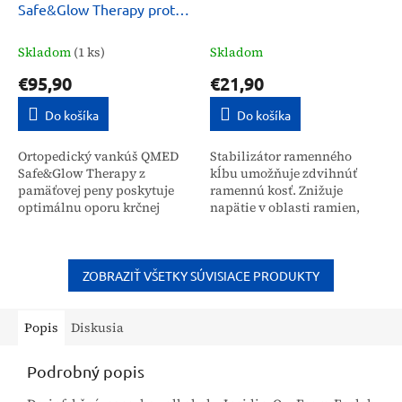
Safe&Glow Therapy proti
vráskam
Skladom
(1 ks)
Skladom
€95,90
€21,90
Do košíka
Do košíka
Ortopedický vankúš QMED
Stabilizátor ramenného
Safe&Glow Therapy z
kĺbu umožňuje zdvihnúť
pamäťovej peny poskytuje
ramennú kosť. Znižuje
optimálnu oporu krčnej
napätie v oblasti ramien,
chrbtici a hlave. Je určený
vďaka čomu zlepšuje
pre širokú verejnosť na
stabilitu a znižuje tlak na
zlepšenie kvality spánku,...
túto časť tela. Ramenný...
ZOBRAZIŤ VŠETKY SÚVISIACE PRODUKTY
Popis
Diskusia
Podrobný popis