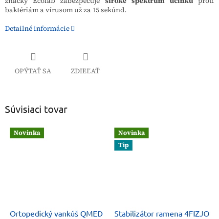
značky Ecolab zabezpečuje
široké spektrum účinku
proti
baktériám a vírusom už za 15 sekúnd.
Detailné informácie
OPÝTAŤ SA
ZDIEĽAŤ
Súvisiaci tovar
Novinka
Novinka
Tip
Ortopedický vankúš QMED
Stabilizátor ramena 4FIZJO