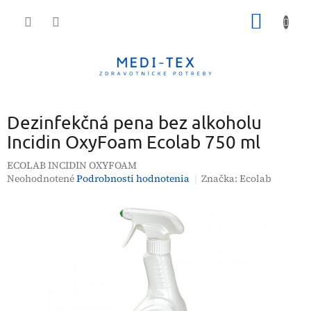
Prejsť
NÁKU
na
obsah
KOŠÍK
Dezinfekčná pena bez alkoholu
Incidin OxyFoam Ecolab 750 ml
ECOLAB INCIDIN OXYFOAM
Priemerné
Neohodnotené
Podrobnosti hodnotenia
Značka:
Ecolab
hodnotenie
produktu
je
0,0
z
5
hviezdičiek.