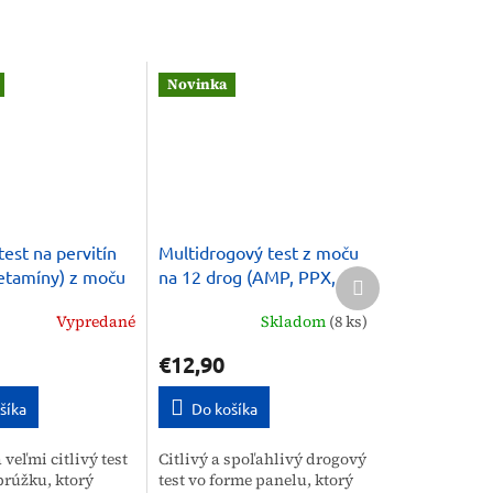
Novinka
est na pervitín
Multidrogový test z moču
Ďalší
tamíny) z moču
na 12 drog (AMP, PPX,
produkt
BUP, BZD, COC, MDMA,
Vypredané
Skladom
(8 ks)
MET, MOR, MTD, EDDP,
TML, THC) 1 ks
€12,90
šíka
Do košíka
 veľmi citlivý test
Citlivý a spoľahlivý drogový
prúžku, ktorý
test vo forme panelu, ktorý