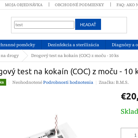
MOJA OBJEDNÁVKA
OBCHODNÉ PODMIENKY
FAQ: AKO 
HĽADAŤ
chranné pomôcky
Dezinfekcia a sterilizácia
Diagnózy a 
 na drogy
Drogový test na kokaín (COC) z moču - 10 ks
ový test na kokaín (COC) z moču - 10 
Priemerné
Neohodnotené
Podrobnosti hodnotenia
Značka:
B.M.S.
ka
hodnotenie
€20
produktu
je
0,0
Jednotk
Skla
z
cena:
5
hviezdičiek.