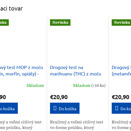
iaci tovar
nka
Novinka
Novinka
ový test MOP z moču
Drogový test na
Drogový t
n, morfín, opiáty) -
marihuanu (THC) z moču
(metamfe
10 ks
10 ks
Skladom
Skladom
(>10 ks)
90
€20,90
€20,90
o košíka
Do košíka
Do ko
ný a veľmi citlivý test
Kvalitný a veľmi citlivý test
Kvalitný a
rme prúžku, ktorý
vo forme prúžku, ktorý
vo forme 