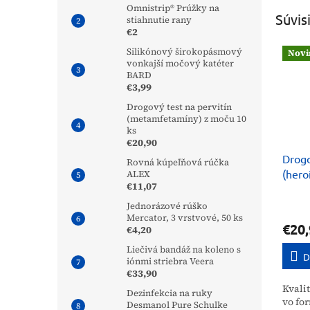
Omnistrip® Prúžky na
Súvis
stiahnutie rany
€2
Silikónový širokopásmový
Novi
vonkajší močový katéter
BARD
€3,99
Drogový test na pervitín
(metamfetamíny) z moču 10
ks
€20,90
Drog
Rovná kúpeľňová rúčka
(heroí
ALEX
€11,07
10 ks
Jednorázové rúško
Mercator, 3 vrstvové, 50 ks
€20,
€4,20
Liečivá bandáž na koleno s
D
iónmi striebra Veera
€33,90
Kvalit
Dezinfekcia na ruky
vo fo
Desmanol Pure Schulke