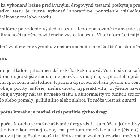
ka vykonaná bežne predávanými drogovými testami poskytuje pred
ledku testu je nutné vykonať laboratórne potvrdenie výsledk
ializovanom laboratóriu.
ratórne potvrdenie výsledku testu alebo opakované testovanie sa
tívneho či falošne pozitívneho výsledku testu. Viac informácií náj
bné vyobrazenie výrobku v našom obchode sa môže líšiť od skutočnos
aín:
ín je alkaloid juhoamerického kríka koka pravá. Voľná ​​báza koka
dlom (najčastejšie sódou, ale používa sa napr. aj vápno alebo prá
ým čpavkom a následnou tepelnou úpravou. Kokaín pôsobí na centr
obuje pocity eufórie, neúnavnosti, hyperaktivitu, zvýšenie krv
obuje vysoký nárast krvného tlaku a abnormality vo funkcii srdc
lo alebo pomaly; príliš silno alebo slabo). To môže viesť až k smrti.
 počas ktorého je možné zistiť použitie týchto drog:
 počas ktorého je možné užívanie drogy zistiť, sa môže u jednotlivý
bolizme konkrétnej osoby, na požitom množstve a sile (čistote)
adov aj na spôsobe použitia. Vplyv má aj zvolenú vzorku (moč, sliny