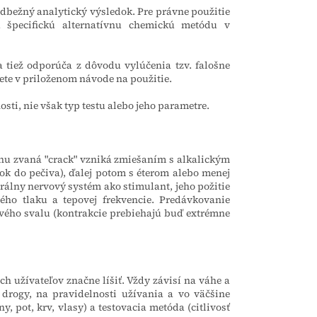
bežný analytický výsledok. Pre právne použitie
u špecifickú alternatívnu chemickú metódu v
 tiež odporúča z dôvodu vylúčenia tzv. falošne
dete v priloženom návode na použitie.
ti, nie však typ testu alebo jeho parametre.
ínu zvaná "crack" vzniká zmiešaním s alkalickým
šok do pečiva), ďalej potom s éterom alebo menej
álny nervový systém ako stimulant, jeho požitie
ného tlaku a tepovej frekvencie. Predávkovanie
ového svalu (kontrakcie prebiehajú buď extrémne
ch užívateľov značne líšiť. Vždy závisí na váhe a
 drogy, na pravidelnosti užívania a vo väčšine
, pot, krv, vlasy) a testovacia metóda (citlivosť