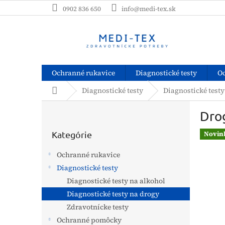
Prejsť
0902 836 650
info@medi-tex.sk
na
obsah
Ochranné rukavice
Diagnostické testy
O
Domov
Diagnostické testy
Diagnostické testy
B
Drog
o
Preskočiť
č
kategórie
Kategórie
Novin
n
ý
Ochranné rukavice
p
Diagnostické testy
a
Diagnostické testy na alkohol
n
e
Diagnostické testy na drogy
l
Zdravotnícke testy
Ochranné pomôcky