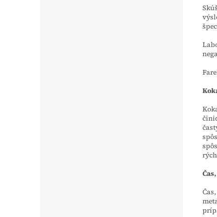
Skúš
výs
špec
Labo
nega
Fare
Kok
Koka
čini
čast
spôs
spôs
rých
Čas,
Čas,
meta
príp