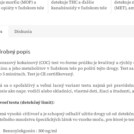
uje morfín (MOP) a
detekuje THC a ďalšie
detekuje
e opiáty v ľudskom tele
kanabinoidy v ľudskom tele
(MET), am
žití návykových látok
po požití marihuany a
príbuzné 
n, braún, či samotného
hašiša. Test sa vykonáva z
tele po po
. Test sa...
moču a výsledok
extázy či 
testovania...
is
Diskusia
robný popis
orazový kokaínový (COC) test vo forme prúžku je kvalitný a rýchly
ínu a jeho metabolitov v ľudskom tele po požití tejto drogy. Test 
o 5 minútach. Test je CE certifikovaný.
á sa o spoľahlivý a veľmi lacný variant testu najmä pri pravide
esie ako napr. vodiči alebo skladníci, vlastné deti, žiaci a študenti, a
ivosť testu (detekčný limit):
 má vysokú citlivosť a je schopný odhaliť užitie drogy už od detek
iteľného množstva špecifických látok vo vzorke moču, pre ktoré je ten
Benzoylekgonín
: 300 ng/ml