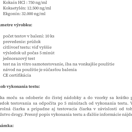
Kokaín HCl
: 750 ng/ml
Kokaetylén: 12.500 ng/ml
Ekgonín: 32.000 ng/ml
ametre výrobku:
počet testov v balení: 10 ks
prevedenie: prúžok
citlivosť testu: viď vyššie
výsledok už počas 5 minút
jednorazový test
test na in vitro samotestovanie, iba na vonkajšie použitie
návod na použitie je súčasťou balenia
CE certifikácia
ob vykonania testu:
ka moču sa odoberie do čistej nádobky a do vzorky sa krátko 
edok testovania sa odpočíta po 5 minútach od vykonania testu. 
rolná čiarka a prípadne aj testovacia čiarka v závislosti od to
stvo drogy. Presný popis vykonania testu a ďalšie informácie nájd
námka: