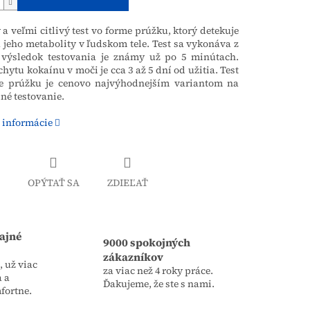
 a veľmi citlivý test vo forme prúžku, ktorý detekuje
 jeho metabolity v ľudskom tele. Test sa vykonáva z
výsledok testovania je známy už po 5 minútach.
hytu kokaínu v moči je cca 3 až 5 dní od užitia. Test
e prúžku je cenovo najvýhodnejším variantom na
né testovanie.
 informácie
OPÝTAŤ SA
ZDIEĽAŤ
ajné
9000 spokojných
zákazníkov
 už viac
za viac než 4 roky práce.
a a
Ďakujeme, že ste s nami.
fortne.