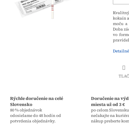
Kvalitný
kokaín a
moču a 
Doba zác
vo form
pravidel
Detailné
TLAČ
Rýchle doručenie na celé
Doručenie na výd
Slovensko
miesta už od 3 €
80 % objednávok
po celom Slovensku,
odosielame do 48 hodín od
nečakajte na kuriér
potvrdenia objednávky.
nákup preberte kom