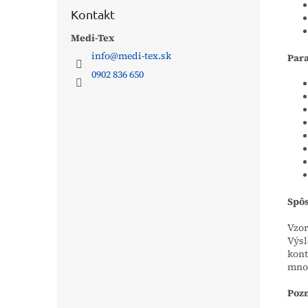
Kontakt
Medi-Tex
info
@
medi-tex.sk
Par
0902 836 650
Spôs
Vzor
Výsl
kont
množ
Poz