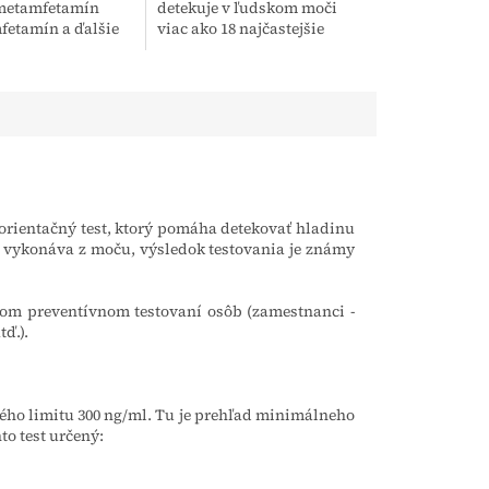
 metamfetamín
detekuje v ľudskom moči
fetamín a ďalšie
viac ako 18 najčastejšie
látky v ľudskom
užívaných drog z 12
žití pervitínu,
základných skupín.
drogy speed....
Výsledok testovania je
známy už...
 orientačný test, ktorý pomáha detekovať hladinu
sa vykonáva z moču, výsledok testovania je známy
lnom preventívnom testovaní osôb (zamestnanci -
tď.).
čného limitu 300 ng/ml. Tu je prehľad minimálneho
to test určený: