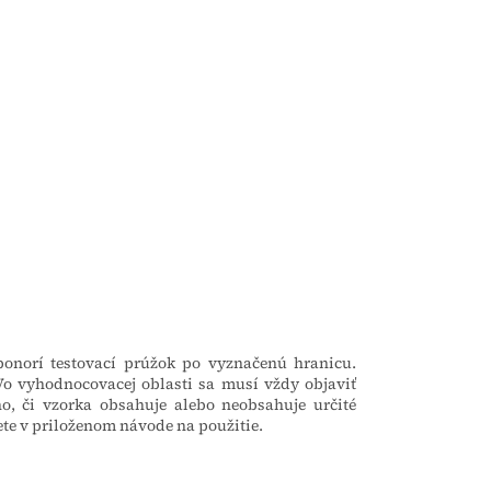
ponorí testovací prúžok po vyznačenú hranicu.
Vo vyhodnocovacej oblasti sa musí vždy objaviť
ho, či vzorka obsahuje alebo neobsahuje určité
ete v priloženom návode na použitie.