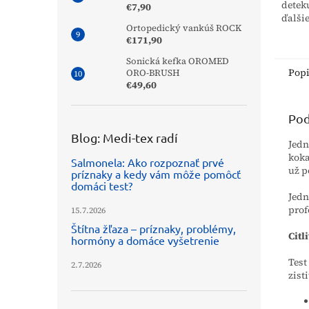
detek
€7,90
ďalši
Ortopedický vankúš ROCK
po po
€171,90
heroí
morfia
Sonická kefka OROMED
Pop
ORO-BRUSH
€49,60
Pod
Blog: Medi-tex radí
Jedn
koka
Salmonela: Ako rozpoznať prvé
už p
príznaky a kedy vám môže pomôcť
domáci test?
Jedn
prof
15.7.2026
Štítna žľaza – príznaky, problémy,
Citl
hormóny a domáce vyšetrenie
Test
2.7.2026
zist