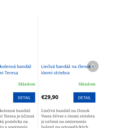
Ďalší
 kolenná bandáž
Liečivá bandáž na členok s
produkt
ni Teresa
iónmi striebra
Skladom
Skladom
€29,90
DETAIL
DETAIL
 kolenná bandáž
Liečivá bandáž na členok
i Teresa je účinná
Veera Silver s iónmi striebra
cká pomôcka na
je určená na zmiernenie
ciu a spevnenie
bolesti po ortopedických