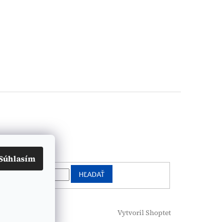
vanie
Súhlasím
HĽADAŤ
Vytvoril Shoptet