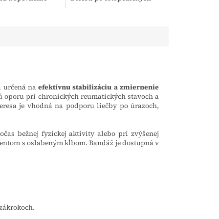
 kĺbu, ktorá
poraneniach a zápaloch. Jej
zachováva
ergonomická štruktúra
ohyblivosť pri...
podporuje rehabilitáciu...
a určená na
efektívnu stabilizáciu a zmiernenie
 oporu pri chronických reumatických stavoch a
resa je vhodná na podporu liečby po úrazoch,
čas bežnej fyzickej aktivity alebo pri zvýšenej
cientom s oslabeným kĺbom. Bandáž je dostupná v
 zákrokoch.