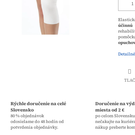
Elastic
účinnú 
rehabil
pomôcka
opucho
Detailné
TLAČ
Rýchle doručenie na celé
Doručenie na výd
Slovensko
miesta od 2 €
80 % objednávok
po celom Slovensku,
odosielame do 48 hodín od
nečakajte na kuriér
potvrdenia objednávky.
nákup preberte kom