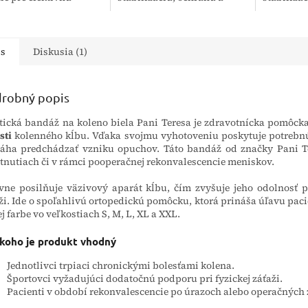
ru a regeneráciu
odľahčenie kolenného kĺbu.
kolenného
ného kĺbu. Jej
Pomáha športovcom,
zároveň 
tne zloženie zahŕňa
aktívnym jednotlivcom a
potrebnú p
orné,...
osobám s...
is
Diskusia (1)
robný popis
tická bandáž na koleno biela Pani Teresa je zdravotnícka pomôck
sti
kolenného kĺbu. Vďaka svojmu vyhotoveniu poskytuje potrebnú
ha predchádzať vzniku opuchov. Táto bandáž od značky Pani Te
tnutiach či v rámci pooperačnej rekonvalescencie meniskov.
vne posilňuje väzivový aparát kĺbu, čím zvyšuje jeho odolnosť po
ži. Ide o spoľahlivú ortopedickú pomôcku, ktorá prináša úľavu pa
ej farbe vo veľkostiach S, M, L, XL a XXL.
 koho je produkt vhodný
Jednotlivci trpiaci chronickými bolesťami kolena.
Športovci vyžadujúci dodatočnú podporu pri fyzickej záťaži.
Pacienti v období rekonvalescencie po úrazoch alebo operačných