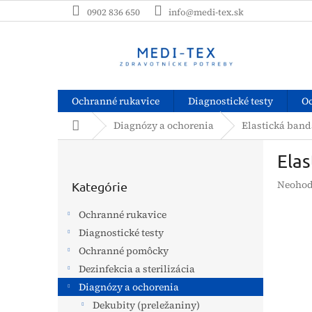
Prejsť
0902 836 650
info@medi-tex.sk
na
obsah
Ochranné rukavice
Diagnostické testy
O
Domov
Diagnózy a ochorenia
Elastická band
B
Elas
o
Preskočiť
č
Prieme
Neohod
kategórie
Kategórie
n
hodnot
ý
produk
Ochranné rukavice
p
je
Diagnostické testy
a
0,0
z
Ochranné pomôcky
n
5
e
Dezinfekcia a sterilizácia
hviezdi
l
Diagnózy a ochorenia
Dekubity (preležaniny)