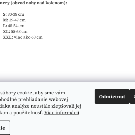
mery (obvod nohy nad kolenom):
S:
30-38 cm
M:
39-47 cm
L:
48-54 cm
XL:
55-63 cm
XXL:
viac ako 63 cm
Vyhľadá
súbory cookie, aby sme vám
Odmietnuť
ohodlné prehliadanie webovej
ďaka analýze neustále zlepšovali jej
kon a použiteľnosť.
Viac informácií
ie