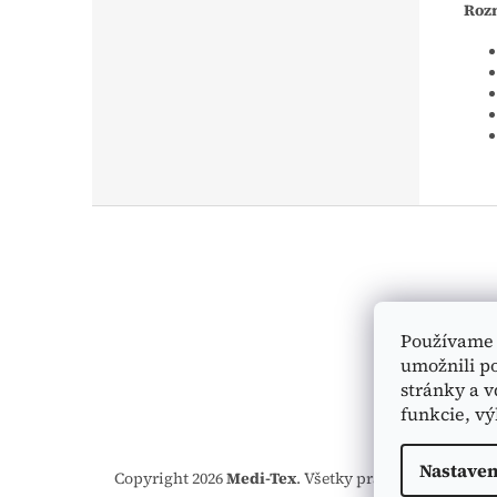
Roz
Z
á
p
ä
t
i
Používame 
e
umožnili p
stránky a v
funkcie, vý
Nastaven
Copyright 2026
Medi-Tex
. Všetky práva vyhradené.