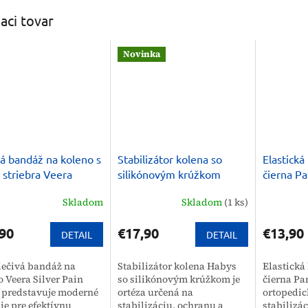
iaci tovar
Novinka
vá bandáž na koleno s
Stabilizátor kolena so
Elastická
 striebra Veera
silikónovým krúžkom
čierna Pa
Habys
Skladom
Skladom
(1 ks)
90
€17,90
€13,90
DETAIL
DETAIL
liečivá bandáž na
Stabilizátor kolena Habys
Elastická
o Veera Silver Pain
so silikónovým krúžkom je
čierna Pan
f predstavuje moderné
ortéza určená na
ortopedi
ie pre efektívnu
stabilizáciu, ochranu a
stabilizá