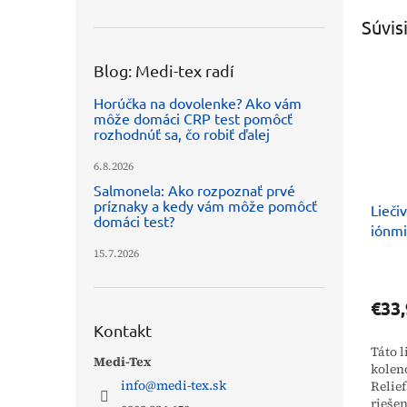
Súvis
Blog: Medi-tex radí
Horúčka na dovolenke? Ako vám
môže domáci CRP test pomôcť
rozhodnúť sa, čo robiť ďalej
6.8.2026
Salmonela: Ako rozpoznať prvé
príznaky a kedy vám môže pomôcť
Lieči
domáci test?
iónmi
15.7.2026
€33,
Kontakt
Táto 
Medi-Tex
kolen
info
@
medi-tex.sk
Relie
riešen