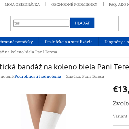
MOJA OBJEDNÁVKA
OBCHODNÉ PODMIENKY
FAQ: AKO 
HĽADAŤ
chranné pomôcky
Dezinfekcia a sterilizácia
Diagnózy a 
áž na koleno biela Pani Teresa
tická bandáž na koleno biela Pani Ter
rné
notené
Podrobnosti hodnotenia
Značka:
Pani Teresa
enie
€13
tu
Jednotk
Zvoľt
cena:
čiek.
Variant