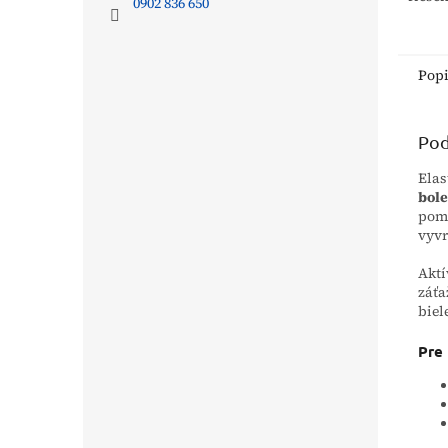
0902 836 650
podpo
kolen
uniká
strieb
Pop
Pod
Elas
bole
pomá
vyvr
Aktí
záťa
biel
Pre