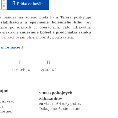
Pridať do košíka
ká bandáž na koleno biela Pani Teresa poskytuje
stabilizáciu a spevnenie kolenného kĺbu
pri
itácii po úrazoch či operáciách. Táto zdravotná
 efektívne
zmierňuje bolesť a predchádza vzniku
v
pri zachovaní plnej mobility používateľa.
 informácie
OPÝTAŤ SA
ZDIEĽAŤ
ajné
9000 spokojných
zákazníkov
 už viac
za viac než 4 roky práce.
a a
Ďakujeme, že ste s nami.
fortne.