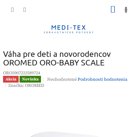
Prejsť
NÁKU
na
obsah
KOŠÍK
Váha pre deti a novorodencov
OROMED ORO-BABY SCALE
ORO5907222589724
Priemerné
Neohodnotené
Podrobnosti hodnotenia
Akcia
Novinka
hodnotenie
Značka:
OROMED
produktu
je
0,0
z
5
hviezdičiek.