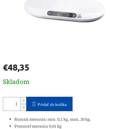
€48,35
Jednotková
Skladom
cena:
Pridať do košíka
Rozsah merania: min.
0,1 kg, max. 20 kg.
Presnosť merania 0,01 kg