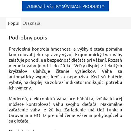
nepúdrovej úprave a vysokej
zlepšenie kvality spánku,...
pružnosti...
ZOBRAZIŤ VŠETKY SÚVISIACE PRODUKTY
Popis
Diskusia
Podrobný popis
Pravidelná kontrola hmotnosti a výšky dieťaťa pomáha
kontrolovať jeho správny vývoj. Ergonomický tvar váhy
zaisťuje pohodlie a bezpečnosť dieťaťa pri vážení. Rozsah
merania váhy je od 1 do 20 kg. Veľký displej z tekutých
kryštálov uľahčuje čítanie výsledkov. Váha sa
automaticky vypne, keď sa nepoužíva. Keď sú batérie
vybité, na displeji sa zobrazí indikátor indikujúci potrebu
ich výmeny.
Moderná, elektronická váha pre bábätká, vďaka ktorej
môžete kontrolovať váhu svojho dieťaťa. Maximálne
zaťaženie váhy je 20 kg. Zariadenie má tiež funkciu
tarovania a HOLD pre uľahčenie váženia pohybujúceho
sa dieťaťa.