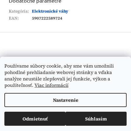
Dodatočné parametre
Kategória
:
Elektronické váhy
EAN
:
5907222589724
Z
á
p
ä
t
Vyhľadávanie
Používame súbory cookie, aby sme vám umožnili
i
pohodlné prehliadanie webovej stránky a vďaka
e
HĽADAŤ
analýze neustále zlepšovali jej funkcie, výkon a
použiteľnosť.
Viac informácií
Nastavenie
Vytvoril Shoptet
Odmietnuť
Súhlasím
Copyright 2026
Medi-Tex
. Všetky práva vyhradené.