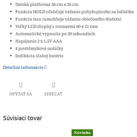
Detská platforma 56 cm x 26 cm
Funkcia HOLD uľahčuje váženie pohybujúceho sa bábätka
Funkcia tara (umožňuje váženie oblečeného dieťaťa)
Veľký LCD displej s rozmermi 60 x 21 mm
Automatické vypnutie po 20 sekundách
Napájanie 2 x 1,5V AAA
4 protišmykové nožičky
Indikácia slabej batérie
Detailné informácie
OPÝTAŤ SA
ZDIEĽAŤ
Súvisiaci tovar
Novinka