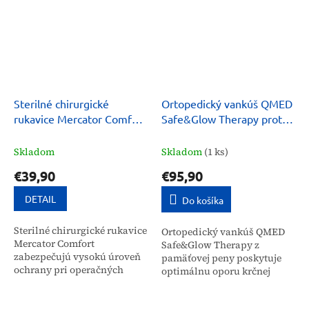
Sterilné chirurgické
Ortopedický vankúš QMED
rukavice Mercator Comfort
Safe&Glow Therapy proti
nepúdrované
vráskam
Skladom
Skladom
(1 ks)
€39,90
€95,90
DETAIL
Do košíka
Sterilné chirurgické rukavice
Ortopedický vankúš QMED
Mercator Comfort
Safe&Glow Therapy z
zabezpečujú vysokú úroveň
pamäťovej peny poskytuje
ochrany pri operačných
optimálnu oporu krčnej
zákrokoch a medicínskych
chrbtici a hlave. Je určený
procedúrach. Vďaka
pre širokú verejnosť na