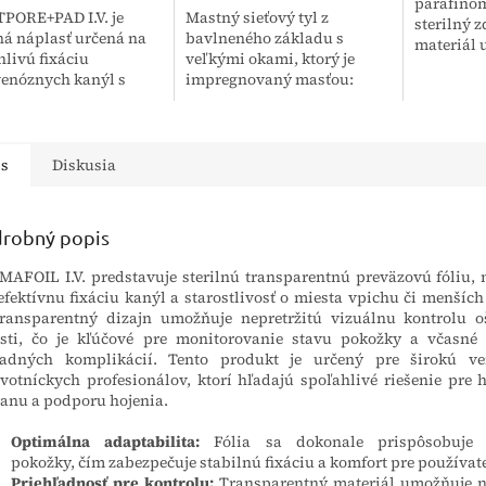
parafínom
PORE+PAD I.V. je
Mastný sieťový tyl z
sterilný 
lná náplasť určená na
bavlneného základu s
materiál 
hlivú fixáciu
veľkými okami, ktorý je
optimálne
venóznych kanýl s
impregnovaný masťou:
prevenciu
mi. Obsahuje
biela vazelína,
Vďaka par
pčnú podložku, ktorá
diglycerolester mono- a
nelepí na..
i miesto vpichu, a
dikarbónových mastných
vný vankúšik...
kyselín, syntetický vosk....
is
Diskusia
robný popis
AFOIL I.V. predstavuje sterilnú transparentnú preväzovú fóliu,
efektívnu fixáciu kanýl a starostlivosť o miesta vpichu či menších
transparentný dizajn umožňuje nepretržitú vizuálnu kontrolu o
sti, čo je kľúčové pre monitorovanie stavu pokožky a včasné
padných komplikácií. Tento produkt je určený pre širokú ver
votníckych profesionálov, ktorí hľadajú spoľahlivé riešenie pre 
anu a podporu hojenia.
Optimálna adaptabilita:
Fólia sa dokonale prispôsobuje 
pokožky, čím zabezpečuje stabilnú fixáciu a komfort pre používate
Priehľadnosť pre kontrolu:
Transparentný materiál umožňuje n