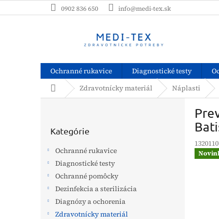
Prejsť
0902 836 650
info@medi-tex.sk
na
obsah
Ochranné rukavice
Diagnostické testy
O
Domov
Zdravotnícky materiál
Náplasti
B
Prev
o
Preskočiť
č
Bati
kategórie
Kategórie
n
1320110
ý
Ochranné rukavice
Novin
p
Diagnostické testy
a
Ochranné pomôcky
n
e
Dezinfekcia a sterilizácia
l
Diagnózy a ochorenia
Zdravotnícky materiál