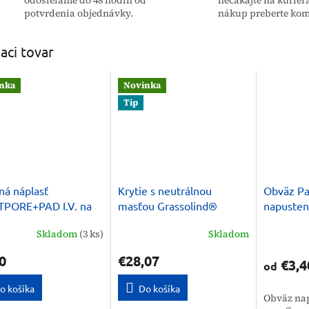
potvrdenia objednávky.
nákup preberte kom
iaci tovar
nka
Novinka
Tip
lná náplasť
Krytie s neutrálnou
Obväz Pa
TPORE+PAD I.V. na
masťou Grassolind®
napusten
iu kanýl
neutral 7,5 x 10 cm (50 ks)
Zarys
Skladom
(3 ks)
Skladom
0
€28,07
€3,4
od
o košíka
Do košíka
Obväz na