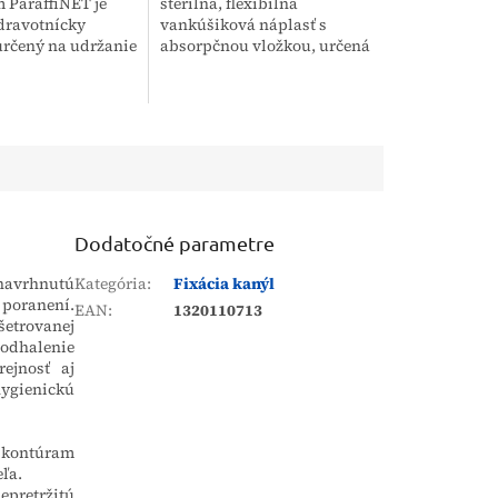
 ParaffiNET je
sterilná, flexibilná
zdravotnícky
vankúšiková náplasť s
určený na udržanie
absorpčnou vložkou, určená
j vlhkosti rany a
na účinnú ochranu rán.
 jej vysušenia.
Vďaka hypoalergénnemu
afínu sa obväz
lepidlu, vysokej savosti a
.
priedušnosti je...
Dodatočné parametre
 navrhnutú
Kategória
:
Fixácia kanýl
 poranení.
EAN
:
1320110713
šetrovanej
 odhalenie
ejnosť aj
hygienickú
kontúram
ľa.
epretržitú