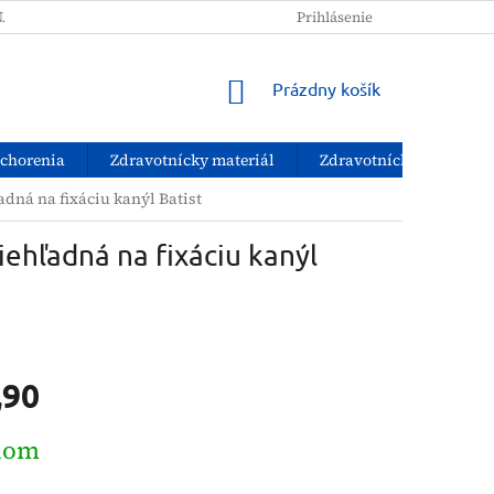
NAKUPOVAŤ?
PODMIENKY OCHRANY OSOBNÝCH ÚDAJOV
Prihlásenie
NÁKUPNÝ
Prázdny košík
KOŠÍK
ochorenia
Zdravotnícky materiál
Zdravotnícke pomôcky
adná na fixáciu kanýl Batist
iehľadná na fixáciu kanýl
,90
ová
dom