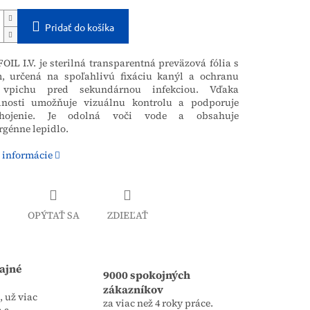
Pridať do košíka
L I.V. je sterilná transparentná preväzová fólia s
, určená na spoľahlivú fixáciu kanýl a ochranu
 vpichu pred sekundárnou infekciou. Vďaka
dnosti umožňuje vizuálnu kontrolu a podporuje
hojenie. Je odolná voči vode a obsahuje
génne lepidlo.
 informácie
OPÝTAŤ SA
ZDIEĽAŤ
ajné
9000 spokojných
zákazníkov
 už viac
za viac než 4 roky práce.
a a