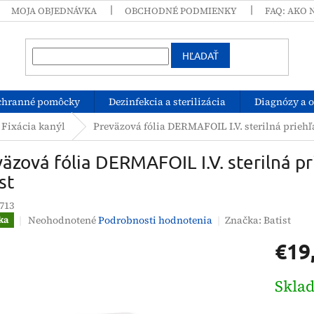
MOJA OBJEDNÁVKA
OBCHODNÉ PODMIENKY
FAQ: AKO 
HĽADAŤ
chranné pomôcky
Dezinfekcia a sterilizácia
Diagnózy a 
Fixácia kanýl
Preväzová fólia DERMAFOIL I.V. sterilná priehľ
äzová fólia DERMAFOIL I.V. sterilná pr
st
713
Priemerné
Neohodnotené
Podrobnosti hodnotenia
Značka:
Batist
ka
hodnotenie
€19
produktu
je
0,0
Jednotk
Skla
z
cena:
5
hviezdičiek.