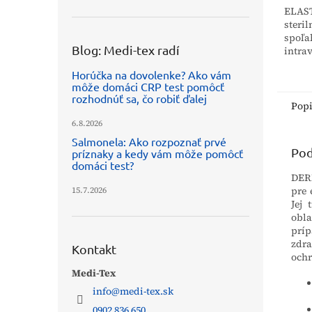
ELAST
steri
spoľa
Blog: Medi-tex radí
intra
porta
Horúčka na dovolenke? Ako vám
absor
môže domáci CRP test pomôcť
chrán
rozhodnúť sa, čo robiť ďalej
prída
Pop
6.8.2026
Salmonela: Ako rozpoznať prvé
Pod
príznaky a kedy vám môže pomôcť
domáci test?
DERM
pre 
15.7.2026
Jej 
obla
prí
zdra
Kontakt
ochr
Medi-Tex
info
@
medi-tex.sk
0902 836 650