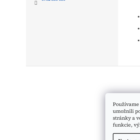
Z
á
p
ä
t
i
Používame 
e
umožnili p
stránky a v
funkcie, vý