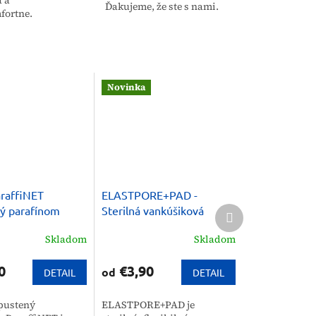
Ďakujeme, že ste s nami.
fortne.
Novinka
raffiNET
ELASTPORE+PAD -
Ďalší
ý parafínom
Sterilná vankúšiková
produkt
náplasť
Skladom
Skladom
0
€3,90
od
DETAIL
DETAIL
pustený
ELASTPORE+PAD je