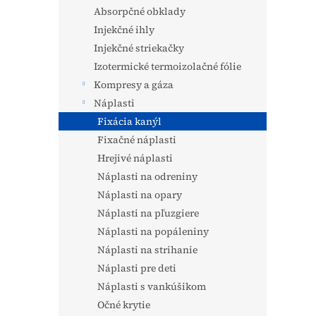
Absorpčné obklady
Injekčné ihly
Injekčné striekačky
Izotermické termoizolačné fólie
Kompresy a gáza
Náplasti
Fixácia kanýl
Fixačné náplasti
Hrejivé náplasti
Náplasti na odreniny
Náplasti na opary
Náplasti na pľuzgiere
Náplasti na popáleniny
Náplasti na strihanie
Náplasti pre deti
Náplasti s vankúšikom
Očné krytie