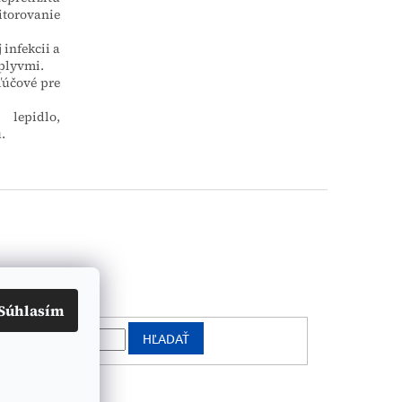
itorovanie
infekcii a
vplyvmi.
ľúčové pre
lepidlo,
.
vanie
Súhlasím
HĽADAŤ