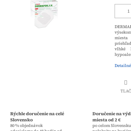
DERMAFOI
výsekom
miesta
priehľa
vlhké 
hypoaler
Detailné
TLAČ
Rýchle doručenie na celé
Doručenie na výd
Slovensko
miesta od 2 €
80 % objednávok
po celom Slovensku,
odosielame do 48 hodín od
nečakajte na kuriér