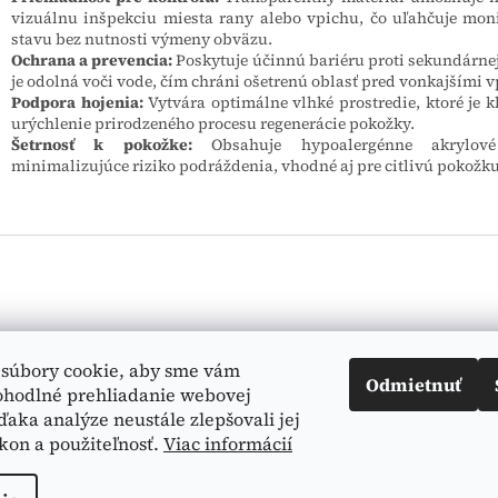
vizuálnu inšpekciu miesta rany alebo vpichu, čo uľahčuje mon
stavu bez nutnosti výmeny obväzu.
Ochrana a prevencia:
Poskytuje účinnú bariéru proti sekundárnej 
je odolná voči vode, čím chráni ošetrenú oblasť pred vonkajšími 
Podpora hojenia:
Vytvára optimálne vlhké prostredie, ktoré je k
urýchlenie prirodzeného procesu regenerácie pokožky.
Šetrnosť k pokožke:
Obsahuje hypoalergénne akrylové 
minimalizujúce riziko podráždenia, vhodné aj pre citlivú pokožku
Vyhľadá
súbory cookie, aby sme vám
Odmietnuť
ohodlné prehliadanie webovej
ďaka analýze neustále zlepšovali jej
kon a použiteľnosť.
Viac informácií