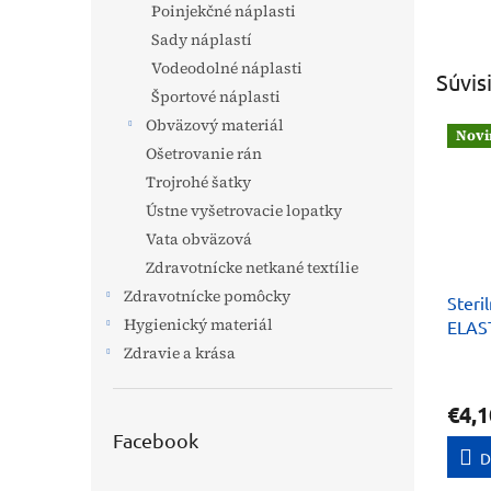
Poinjekčné náplasti
Sady náplastí
Vodeodolné náplasti
Súvis
Športové náplasti
Obväzový materiál
Novi
Ošetrovanie rán
Trojrohé šatky
Ústne vyšetrovacie lopatky
Vata obväzová
Zdravotnícke netkané textílie
Zdravotnícke pomôcky
Steri
Hygienický materiál
ELAS
fixác
Zdravie a krása
€4,1
Facebook
D