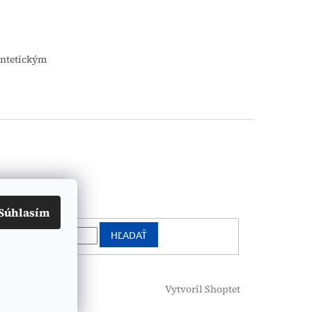
yntetickým
vanie
Súhlasím
HĽADAŤ
Vytvoril Shoptet