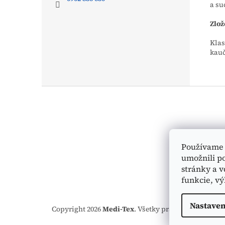
a su
Zlož
Klas
kau
Z
á
p
ä
t
i
Používame 
e
umožnili p
stránky a v
funkcie, vý
Nastaven
Copyright 2026
Medi-Tex
. Všetky práva vyhradené.