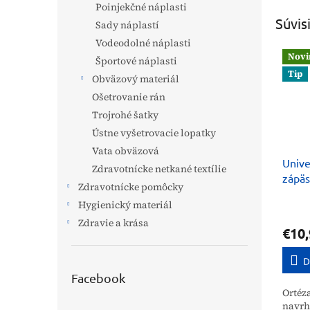
Poinjekčné náplasti
Súvis
Sady náplastí
Vodeodolné náplasti
Novi
Športové náplasti
Tip
Obväzový materiál
Ošetrovanie rán
Trojrohé šatky
Ústne vyšetrovacie lopatky
Vata obväzová
Unive
Zdravotnícke netkané textílie
zápäs
Zdravotnícke pomôcky
4FIZ
Hygienický materiál
Zdravie a krása
€10,
D
Facebook
Ortéza
navrh