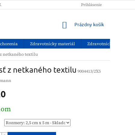
NAKUPOVAŤ?
PODMIENKY OCHRANY OSOBNÝCH ÚDAJOV
Prihlásenie
NÁKUPNÝ
Prázdny košík
KOŠÍK
ochorenia
Zdravotnícky materiál
Zdravotnícke pomôcky
z netkaného textilu
ť z netkaného textilu
9004413/2X5
tmann
20
ová
dom