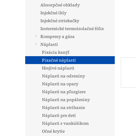
Absorpčné obklady
Injekčné ihly
Injekčné striekačky
Izotermické termoizolačné fólie
Kompresy a gáza
Náplasti
Fixácia kanýl
Fixačné náplasti
Hrejivé náplasti
Náplasti na odreniny
Náplasti na opary
Náplasti na pľuzgiere
Náplasti na popáleniny
Náplasti na strihanie
Náplasti pre deti
Náplasti s vankúšikom
Očné krytie