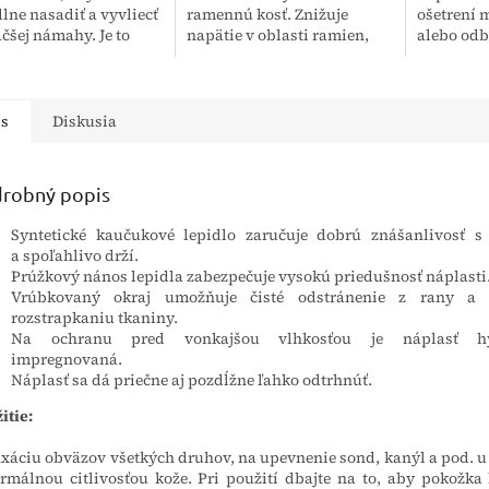
lne nasadiť a vyvliecť
ramennú kosť. Znižuje
ošetrení m
čšej námahy. Je to
napätie v oblasti ramien,
alebo odb
 elastickému
vďaka čomu zlepšuje
komfort pr
iálu a suchému
stabilitu a znižuje tlak na
zaručený
 To je dôležité najmä...
túto časť tela. Ramenný...
ku koži š
netkanému
is
Diskusia
robný popis
Syntetické kaučukové lepidlo zaručuje dobrú znášanlivosť s
a spoľahlivo drží.
Prúžkový nános lepidla zabezpečuje vysokú priedušnosť náplasti
Vrúbkovaný okraj umožňuje čisté odstránenie z rany a 
rozstrapkaniu tkaniny.
Na ochranu pred vonkajšou vlhkosťou je náplasť hy
impregnovaná.
Náplasť sa dá priečne aj pozdĺžne ľahko odtrhnúť.
itie:
ixáciu obväzov všetkých druhov, na upevnenie sond, kanýl a pod. u
rmálnou citlivosťou kože. Pri použití dbajte na to, aby pokožka 