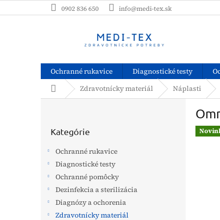
Prejsť
0902 836 650
info@medi-tex.sk
na
obsah
Ochranné rukavice
Diagnostické testy
O
Domov
Zdravotnícky materiál
Náplasti
B
Omni
o
Preskočiť
č
kategórie
Kategórie
Novin
n
ý
Ochranné rukavice
p
Diagnostické testy
a
Ochranné pomôcky
n
e
Dezinfekcia a sterilizácia
l
Diagnózy a ochorenia
Zdravotnícky materiál