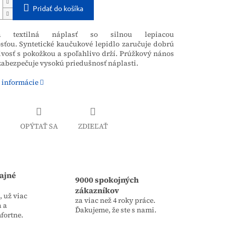
Pridať do košíka
ká textilná náplasť so silnou lepiacou
sťou.
Syntetické kaučukové lepidlo zaručuje dobrú
vosť s pokožkou a spoľahlivo drží. Prúžkový nános
zabezpečuje vysokú priedušnosť náplasti.
 informácie
OPÝTAŤ SA
ZDIEĽAŤ
ajné
9000 spokojných
zákazníkov
 už viac
za viac než 4 roky práce.
a a
Ďakujeme, že ste s nami.
fortne.