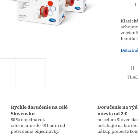
Klasic
schopno
znášanli
lepidla 
Detailné
TLAČ
Rýchle doručenie na celé
Doručenie na výd
Slovensko
miesta od 2 €
80 % objednávok
po celom Slovensku,
odosielame do 48 hodín od
nečakajte na kuriér
potvrdenia objednávky.
nákup preberte kom