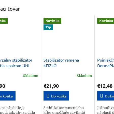
iaci tovar
nka
Novinka
Novinka
Tip
rzálny stabilizátor
Stabilizátor ramena
Poinjekčn
tia s palcom UNI
4FIZJO
DermaPla
JO
injection
Skladom
Skladom
90
€21,90
€12,48
o košíka
Do košíka
Do ko
 na zápästie je
Stabilizátor ramenného
Jednotliv
nutá tak, aby sa dala
kĺbu umožňuje zdvihnúť
náplasti š