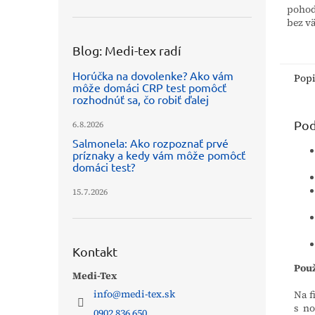
pohod
bez vä
vďaka
mater
Blog: Medi-tex radí
zipsu.
Horúčka na dovolenke? Ako vám
Pop
môže domáci CRP test pomôcť
rozhodnúť sa, čo robiť ďalej
Pod
6.8.2026
Salmonela: Ako rozpoznať prvé
príznaky a kedy vám môže pomôcť
domáci test?
15.7.2026
Kontakt
Použ
Medi-Tex
info
@
medi-tex.sk
Na f
s no
0902 836 650