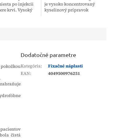
iesta po injekcii
je vysoko koncentrovaný
ere krvi. Vysoký
kyselinový prípravok
i nosení je
určený na efektívne čistenie
 vďaka mäkkému a
potrubných systémov,
etrnému
tankov a uzavretých
...
zariadení....
Dodatočné parametre
Kategória
:
Fixačné náplasti
 pokožkou
EAN
:
4049500976251
.
zabraňuje
drofóbne
 pacientov
bola čistá