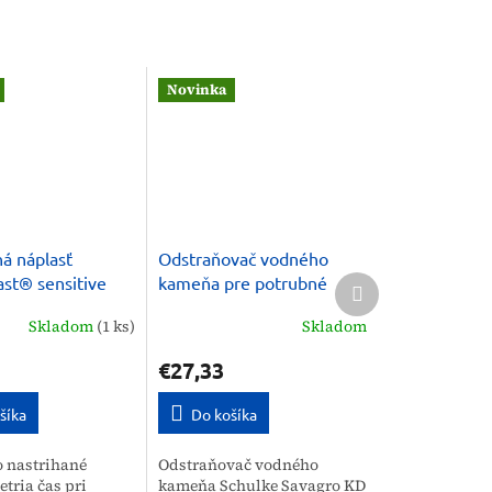
Novinka
á náplasť
Odstraňovač vodného
Ďalší
st® sensitive
kameňa pre potrubné
produkt
systémy, tanky Schulke
Skladom
(1 ks)
Skladom
Savagro KD 5 kg
€27,33
šíka
Do košíka
o nastrihané
Odstraňovač vodného
etria čas pri
kameňa Schulke Savagro KD