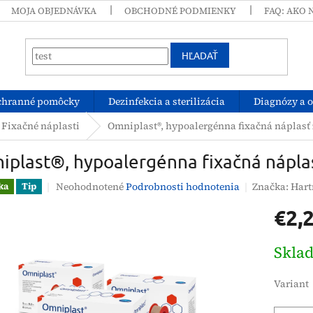
MOJA OBJEDNÁVKA
OBCHODNÉ PODMIENKY
FAQ: AKO 
HĽADAŤ
chranné pomôcky
Dezinfekcia a sterilizácia
Diagnózy a 
Fixačné náplasti
Omniplast®, hypoalergénna fixačná náplasť 
plast®, hypoalergénna fixačná náplas
Priemerné
Neohodnotené
Podrobnosti hodnotenia
Značka:
Har
ka
Tip
hodnotenie
€2,
produktu
je
0,0
Jednotk
Skla
z
cena:
5
hviezdičiek.
Variant