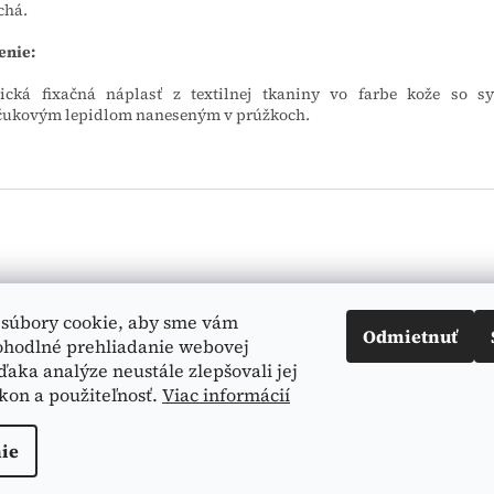
chá.
enie:
ická fixačná náplasť z textilnej tkaniny vo farbe kože so s
čukovým lepidlom naneseným v prúžkoch.
Vyhľadá
súbory cookie, aby sme vám
Odmietnuť
ohodlné prehliadanie webovej
ďaka analýze neustále zlepšovali jej
kon a použiteľnosť.
Viac informácií
ie