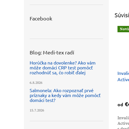
Súvis
Facebook
Novi
Blog: Medi-tex radí
Horúčka na dovolenke? Ako vám
môže domáci CRP test pomôcť
rozhodnúť sa, čo robiť ďalej
Inval
Activ
6.8.2026
Salmonela: Ako rozpoznať prvé
príznaky a kedy vám môže pomôcť
domáci test?
€
od
15.7.2026
Inval
Active
s dys