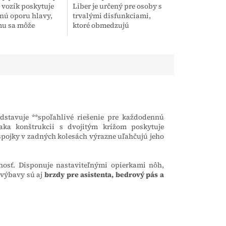
 vozík poskytuje
Liber je určený pre osoby s
nú oporu hlavy,
trvalými disfunkciami,
mu sa môže
ktoré obmedzujú
ako špeciálny
samostatné chodenie, a so
 nasledovných
zachovaním funkčnosti
ch: ochrnutia a
horných končatín,
umožňujúce...
dstavuje **spoľahlivé riešenie pre každodennú
aka konštrukcii s dvojitým krížom poskytuje
ospojky v zadných kolesách výrazne uľahčujú jeho
nosť. Disponuje nastaviteľnými opierkami nôh,
 výbavy sú aj
brzdy pre asistenta, bedrový pás a