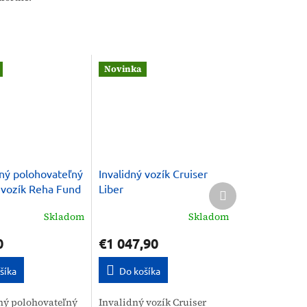
Novinka
ný polohovateľný
Invalidný vozík Cruiser
Ďalší
 vozík Reha Fund
Liber
produkt
A
Skladom
Skladom
0
€1 047,90
šíka
Do košíka
ný polohovateľný
Invalidný vozík Cruiser