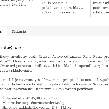
Utilis poskytuje
invalidný
enstva, ktoré im
požadovanú oporu hlavy,
požadova
žňujú chôdzu či
vďaka tomu sa môže
vďaka to
tatné ovládanie
používať ako špeciálny
používať 
. Je vhodný pre...
vozík pri nasledovných
vozík pri
ochoreniach: ochrnutia a
ochorenia
parézy, amputácie...
parézy,...
is
Diskusia
robný popis
íkový invalidný vozík Cruiser Active od značky Reha Fund pre
ilitu**, ktoré spája vysokú pevnosť s nízkou hmotnosťou. Vď
ívateľovi potrebnú stabilitu, zatiaľ čo skladacie operadlo a rýchl
ravu a skladovanie.
o model je navrhnutý s dôrazom na prispôsobiteľnosť a bezpeč
pacími bokmi a nastaviteľnou výškou lakťových opierok. Súčasťou
sá proti prevráteniu
, ktoré zvyšujú komfort pri používaní.
Šírka sedadla: 42, 45, 48 alebo 51 cm
Maximálne bezpečné zaťaženie: 135 kg
Hmotnosť základného vozíka: 13,3 – 14,8 kg