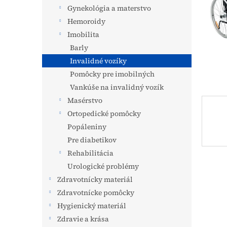
Gynekológia a materstvo
Hemoroidy
Imobilita
Barly
Invalidné vozíky
Pomôcky pre imobilných
Vankúše na invalidný vozík
Masérstvo
Ortopedické pomôcky
Popáleniny
Pre diabetikov
Rehabilitácia
Urologické problémy
Zdravotnícky materiál
Zdravotnícke pomôcky
Hygienický materiál
Zdravie a krása