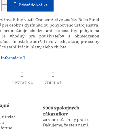
Pridať do košíka
ý invalidný vozík Cruiser Active značky Reha Fund
ý pre osoby s dysfunkciou pohybového ústrojenstva,
m neumožňuje chôdzu ani samostatný pohyb na
. Je vhodný pre používateľov s obmedzenou
ťou samostatne udržať telo v sede, ako aj pre osoby
ce stabilizáciu hlavy alebo chrbta.
 informácie
OPÝTAŤ SA
ZDIEĽAŤ
ajné
9000 spokojných
zákazníkov
 už viac
za viac než 4 roky práce.
a a
Ďakujeme, že ste s nami.
fortne.