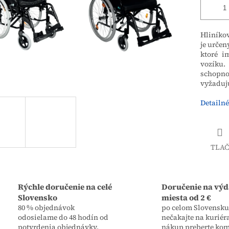
Hliníkov
je určen
ktoré i
vozíku
schopnos
vyžadujú
Detailné
TLAČ
Rýchle doručenie na celé
Doručenie na výd
Slovensko
miesta od 2 €
80 % objednávok
po celom Slovensku,
odosielame do 48 hodín od
nečakajte na kuriér
potvrdenia objednávky.
nákup preberte kom