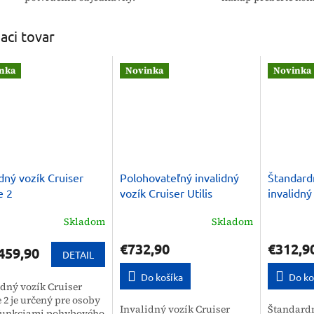
iaci tovar
nka
Novinka
Novinka
idný vozík Cruiser
Polohovateľný invalidný
Štandard
e 2
vozík Cruiser Utilis
invalidný
YJ-011J
Skladom
Skladom
€732,90
€312,9
459,90
DETAIL
Do košíka
Do ko
idný vozík Cruiser
 2 je určený pre osoby
Invalidný vozík Cruiser
Štandard
funkciami pohybového