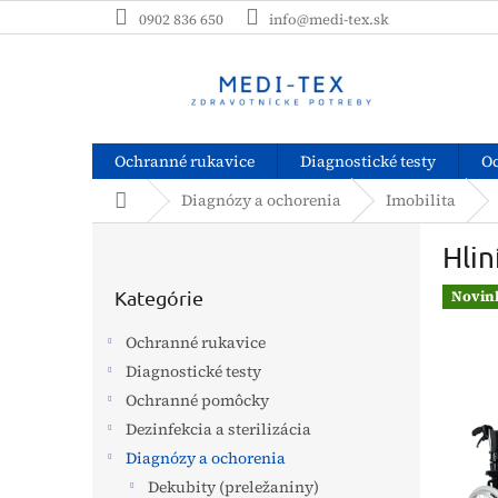
Prejsť
0902 836 650
info@medi-tex.sk
na
obsah
Ochranné rukavice
Diagnostické testy
O
Domov
Diagnózy a ochorenia
Imobilita
B
Hlin
o
Preskočiť
č
kategórie
Kategórie
Novin
n
ý
Ochranné rukavice
p
Diagnostické testy
a
Ochranné pomôcky
n
e
Dezinfekcia a sterilizácia
l
Diagnózy a ochorenia
Dekubity (preležaniny)