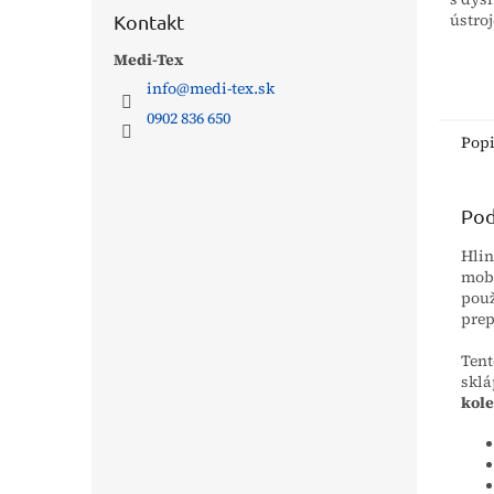
ústroj
Kontakt
znemo
Medi-Tex
samos
vozíka
info
@
medi-tex.sk
0902 836 650
Pop
Pod
Hlin
mob
použ
prep
Tent
sklá
kole