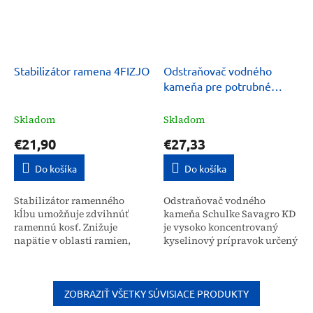
Stabilizátor ramena 4FIZJO
Odstraňovač vodného
kameňa pre potrubné
systémy, tanky Schulke
Savagro KD 5 kg
Skladom
Skladom
€21,90
€27,33
Do košíka
Do košíka
Stabilizátor ramenného
Odstraňovač vodného
kĺbu umožňuje zdvihnúť
kameňa Schulke Savagro KD
ramennú kosť. Znižuje
je vysoko koncentrovaný
napätie v oblasti ramien,
kyselinový prípravok určený
vďaka čomu zlepšuje
na efektívne čistenie
stabilitu a znižuje tlak na
potrubných systémov,
túto časť tela. Ramenný...
tankov a uzavretých
zariadení....
ZOBRAZIŤ VŠETKY SÚVISIACE PRODUKTY