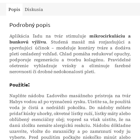
Popis
Diskusia
Podrobný popis
Aplikácia ľadu na tvár stimuluje
mikrocirkuláciu a
bunkovú výživu
. Studená masáž má rozjasňujúci a
spevňujúci účinok – modeluje kontúry tváre a dodáva
pleti omladený vzhľad. Chlad pomáha redukovať opuchy,
podporuje regeneráciu a tvorbu kolagénu. Pravidelné
ošetrenie vyhladzuje vrásky a eliminuje farebné
nerovnosti či drobné nedokonalosti pleti.
:
Použitie
Naplňte nádobu Ľadového masážneho prístroja na tvár
Habys vodou až po vyznačenú rysku. Uistite sa, že použitá
voda je čistá a nedráždi pokožku. Do nádoby môžete
pridať kúsky uhorky, okvetné lístky ruží, lístky mäty alebo
obľúbený esenciálny olej; vopred sa však uistite, že na
danú zložku nemáte alergickú reakciu. Nádobu dôkladne
uzavrite, vložte do mrazničky a po zamrznutí vody ju
vyberte. Pred použitím počkajte niekoľko minút alebo