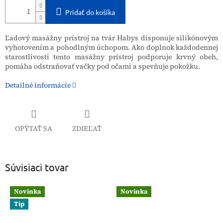
Pridať do košíka
Ľadový masážny prístroj na tvár Habys disponuje silikónovým
vyhotovením a pohodlným úchopom. Ako doplnok každodennej
starostlivosti tento masážny prístroj podporuje krvný obeh,
pomáha odstraňovať vačky pod očami a spevňuje pokožku.
Detailné informácie
OPÝTAŤ SA
ZDIEĽAŤ
Súvisiaci tovar
Novinka
Novinka
Tip