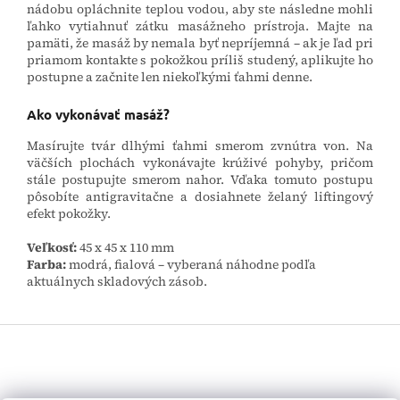
nádobu opláchnite teplou vodou, aby ste následne mohli
ľahko vytiahnuť zátku masážneho prístroja. Majte na
pamäti, že masáž by nemala byť nepríjemná – ak je ľad pri
priamom kontakte s pokožkou príliš studený, aplikujte ho
postupne a začnite len niekoľkými ťahmi denne.
Ako vykonávať masáž?
Masírujte tvár dlhými ťahmi smerom zvnútra von. Na
väčších plochách vykonávajte krúživé pohyby, pričom
stále postupujte smerom nahor. Vďaka tomuto postupu
pôsobíte antigravitačne a dosiahnete želaný liftingový
efekt pokožky.
Veľkosť:
45 x 45 x 110 mm
Farba:
modrá, fialová – vyberaná náhodne podľa
aktuálnych skladových zásob.
Z
á
p
ä