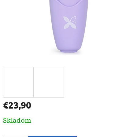
€23,90
Jednotková
Skladom
cena: