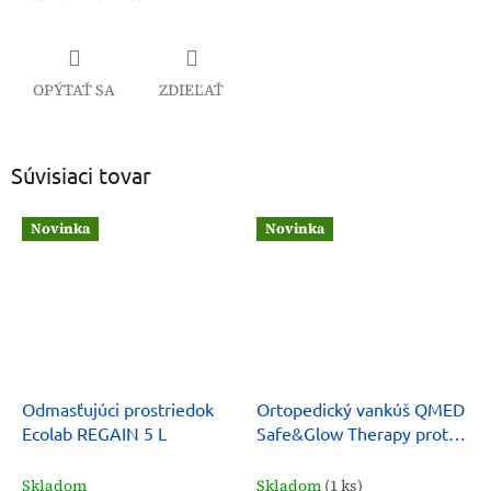
OPÝTAŤ SA
ZDIEĽAŤ
Súvisiaci tovar
Novinka
Novinka
Odmasťujúci prostriedok
Ortopedický vankúš QMED
Ecolab REGAIN 5 L
Safe&Glow Therapy proti
vráskam
Skladom
Skladom
(1 ks)