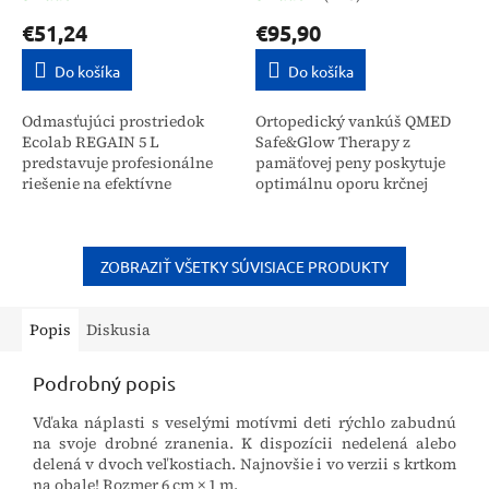
€51,24
€95,90
Do košíka
Do košíka
Odmasťujúci prostriedok
Ortopedický vankúš QMED
Ecolab REGAIN 5 L
Safe&Glow Therapy z
predstavuje profesionálne
pamäťovej peny poskytuje
riešenie na efektívne
optimálnu oporu krčnej
odstránenie odolnej
chrbtici a hlave. Je určený
mastnoty z povrchov a
pre širokú verejnosť na
kuchynských zariadení.
zlepšenie kvality spánku,...
Tento vysokoúčinný...
ZOBRAZIŤ VŠETKY SÚVISIACE PRODUKTY
Popis
Diskusia
Podrobný popis
Vďaka náplasti s veselými motívmi deti rýchlo zabudnú
na svoje drobné zranenia. K dispozícii nedelená alebo
delená v dvoch veľkostiach. Najnovšie i vo verzii s krtkom
na obale! Rozmer
6 cm × 1 m.