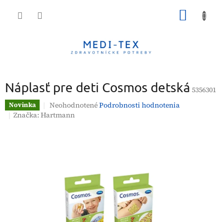
Prejsť
NÁKU
na
obsah
KOŠÍK
Náplasť pre deti Cosmos detská
5356301
Priemerné
Neohodnotené
Podrobnosti hodnotenia
Novinka
hodnotenie
Značka:
Hartmann
produktu
je
0,0
z
5
hviezdičiek.