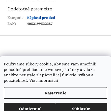
Dodatočné parametre
Kategória
:
Náplasti pre deti
EAN
:
4052199532387
Z
á
p
ä
t
Vyhľadávanie
Používame súbory cookie, aby sme vám umožnili
i
pohodlné prehliadanie webovej stránky a vďaka
e
HĽADAŤ
analýze neustále zlepšovali jej funkcie, výkon a
použiteľnosť.
Viac informácií
Nastavenie
Vytvoril Shoptet
Odmietnuť
Súhlasím
Copyright 2026
Medi-Tex
. Všetky práva vyhradené.